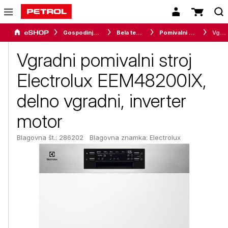
Gospodinjski aparati
Bela tehnika
Pomivalni stroji
Vgradni pomivalni stroj Electrolux EEM48200IX, delno vgradni, inverter motor
Vgradni pomivalni stroj
Electrolux EEM48200IX,
delno vgradni, inverter
motor
Blagovna št.: 286202
Blagovna znamka:
Electrolux