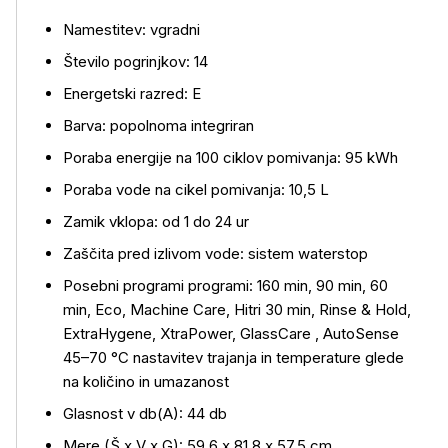
Namestitev: vgradni
Število pogrinjkov: 14
Energetski razred: E
Barva: popolnoma integriran
Poraba energije na 100 ciklov pomivanja: 95 kWh
Poraba vode na cikel pomivanja: 10,5 L
Zamik vklopa: od 1 do 24 ur
Zaščita pred izlivom vode: sistem waterstop
Posebni programi programi: 160 min, 90 min, 60
min, Eco, Machine Care, Hitri 30 min, Rinse & Hold,
ExtraHygene, XtraPower, GlassCare , AutoSense
45–70 °C nastavitev trajanja in temperature glede
na količino in umazanost
Glasnost v db(A): 44 db
Mere (Š x V x G): 59,6 x 81,8 x 57,5 cm