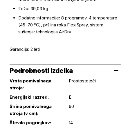
Teža: 39,03 kg
Dodatne informacije: 8 programov, 4 temperature
(45–70 °C), pršilna roka FlexiSpray, sistem
sušenja: tehnologija AirDry
Garancija: 2 leti
Podrobnosti izdelka
Vrsta pomivalnega
Prostostoječi
stroja:
Energijski razred:
E
Širina pomivalnega
60
stroja (v cm):
Podrobnosti izdelka
Število pogrinjkov:
14