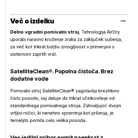
Več o izdelku
Delno vgradni pomivalni stroj.
Tehnologija AirDry
uporabi naravno kroženje zraka za zaključek sušenja,
za več kot trikrat boljšo zmogljivost v primerjavi s
sistemom zaprtih vrat.
SatelliteClean®. Popolna čistoča. Brez
dodatne vode
Pomivalni stroj SatelliteClean® zagotavlja brezhibno
čisto posodo, saj deluje do trikrat učinkoviteje od
standardnega pomivalnega stroja. Zahvaljujoč dvojni
vrtljivi ročici, ki nenehno spreminja kot pršenja, je
temeljito pomita celo velika posoda.
Ves jedilni pribor pomit naenkrat z