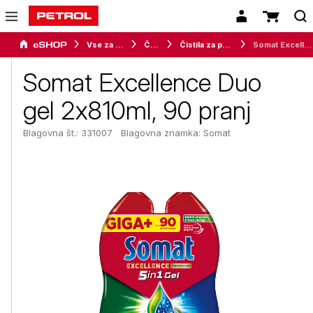
Vse za dom
Čistila
Čistila za pomivanje posode
Somat Excellence Duo gel 2x810ml, 90 pranj
Somat Excellence Duo
gel 2x810ml, 90 pranj
Blagovna št.: 331007
Blagovna znamka:
Somat