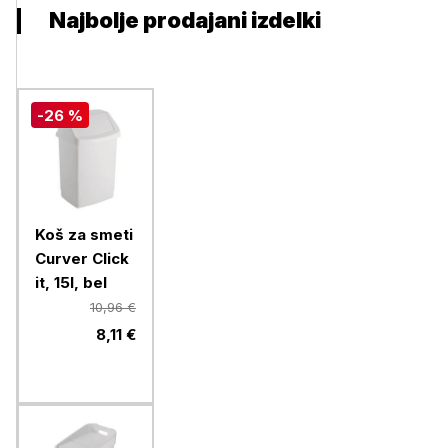
Najbolje prodajani izdelki
-26 %
Koš za smeti
Curver Click
it, 15l, bel
10,96 €
8,11 €