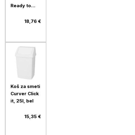
Ready to
collect, 30l,
temno siv
18,76 €
Koš za smeti
Curver Click
it, 25l, bel
15,35 €