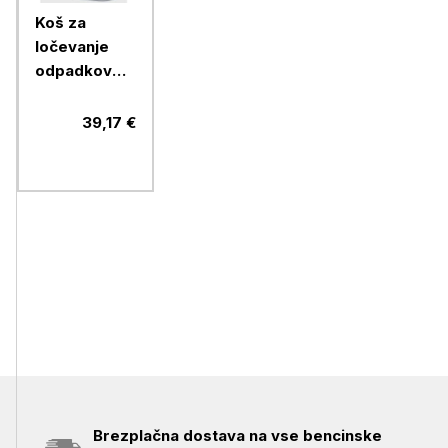
Koš za
ločevanje
odpadkov
duo
srebrno/an
39,17 €
Brezplačna dostava na vse bencinske