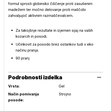
formul sprosti globinsko čiščenje proti zasušenim
madežem ter močno delovanje proti maščobi
zahvaljujoč aktivnim razmaščevalcem.
Več o izdelku
Za takojšnje rezultate in izjemen sijaj na vaših
kozarcih in posodi.
Učinkovit za posodo brez ostankov tudi v eko
načinu pranja.
90 pranj
Podrobnosti izdelka
Vrsta:
Gel
Podrobnosti izdelka
Način pomivanja
Strojno
posode: