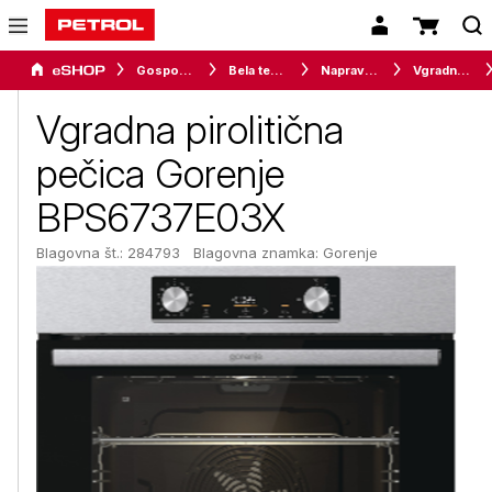
Gospodinjski aparati
Bela tehnika
Naprave za kuhanje
Vgradne pečice
Vgradna pirolitična
pečica Gorenje
BPS6737E03X
Blagovna št.: 284793
Blagovna znamka:
Gorenje