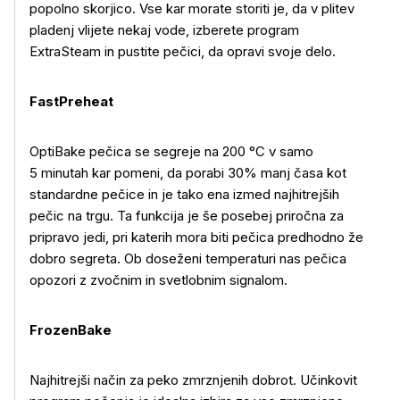
popolno skorjico. Vse kar morate storiti je, da v plitev
pladenj vlijete nekaj vode, izberete program
ExtraSteam in pustite pečici, da opravi svoje delo.
FastPreheat
OptiBake pečica se segreje na 200 °C v samo
5 minutah kar pomeni, da porabi 30% manj časa kot
standardne pečice in je tako ena izmed najhitrejših
pečic na trgu. Ta funkcija je še posebej priročna za
pripravo jedi, pri katerih mora biti pečica predhodno že
dobro segreta. Ob doseženi temperaturi nas pečica
opozori z zvočnim in svetlobnim signalom.
FrozenBake
Najhitrejši način za peko zmrznjenih dobrot. Učinkovit