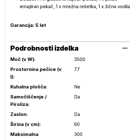
emajliran pekač, 1 x mrežna rešetka, 1 x žična vodila
Garancija: 5 let
Podrobnosti izdelka
Moč (v W):
3500
Prostornina pečice (v
77
l):
Kuhalna plošča:
Ne
Samočiščenje /
Da
Piroliza:
Zaslon:
Da
Podrobnosti izdelka
Širina (v cm):
60
Maksimalna
300