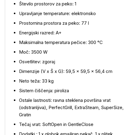
Število prostorov za peko: 1
Upravljanje temperature: elektronsko
Prostornina prostora za peko: 77 l
Energijski razred: A+
Maksimalna temperatura pečice: 300 °C
Moč: 3500 W
Osvetlitev: zgoraj
Dimenzije (V x Š x G): 59,5 × 59,5 × 56,4 cm
Neto teža: 33 kg
Sistem čiščenja: piroliza
Ostale lastnosti: ravna steklena površina vrat
(odstranljiva), PerfectGrill, ExtraSteam, SuperSize,
Gratin
Tečaj vrat: SoftOpen in GentleClose
Dodatki : 1 x globok emajliran pekač, 1 x plitek