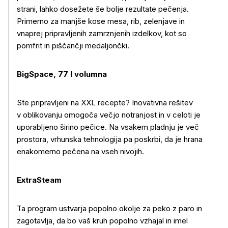
strani, lahko dosežete še bolje rezultate pečenja.
Primerno za manjše kose mesa, rib, zelenjave in
vnaprej pripravljenih zamrznjenih izdelkov, kot so
pomfrit in piščančji medaljončki.
BigSpace, 77 l volumna
Ste pripravljeni na XXL recepte? Inovativna rešitev
v oblikovanju omogoča večjo notranjost in v celoti je
uporabljeno širino pečice. Na vsakem pladnju je več
prostora, vrhunska tehnologija pa poskrbi, da je hrana
enakomerno pečena na vseh nivojih.
ExtraSteam
Ta program ustvarja popolno okolje za peko z paro in
zagotavlja, da bo vaš kruh popolno vzhajal in imel