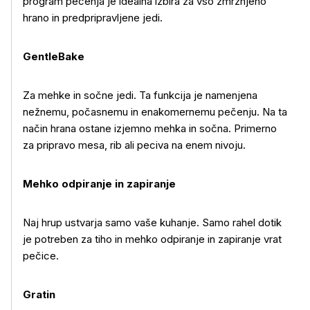
program pečenja je idealna izbira za vso zmrznjeno
hrano in predpripravljene jedi.
GentleBake
Za mehke in sočne jedi. Ta funkcija je namenjena
nežnemu, počasnemu in enakomernemu pečenju. Na ta
način hrana ostane izjemno mehka in sočna. Primerno
za pripravo mesa, rib ali peciva na enem nivoju.
Mehko odpiranje in zapiranje
Naj hrup ustvarja samo vaše kuhanje. Samo rahel dotik
je potreben za tiho in mehko odpiranje in zapiranje vrat
pečice.
Gratin