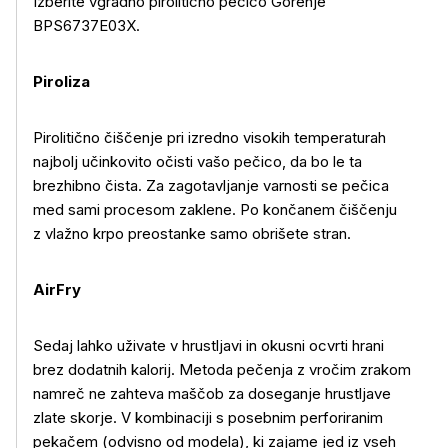
Izberite vgradno pirolitično pečico Gorenje
BPS6737E03X.
Piroliza
Pirolitično čiščenje pri izredno visokih temperaturah
najbolj učinkovito očisti vašo pečico, da bo le ta
brezhibno čista. Za zagotavljanje varnosti se pečica
med sami procesom zaklene. Po končanem čiščenju
z vlažno krpo preostanke samo obrišete stran.
AirFry
Sedaj lahko uživate v hrustljavi in okusni ocvrti hrani
brez dodatnih kalorij. Metoda pečenja z vročim zrakom
namreč ne zahteva maščob za doseganje hrustljave
zlate skorje. V kombinaciji s posebnim perforiranim
pekačem (odvisno od modela), ki zajame jed iz vseh