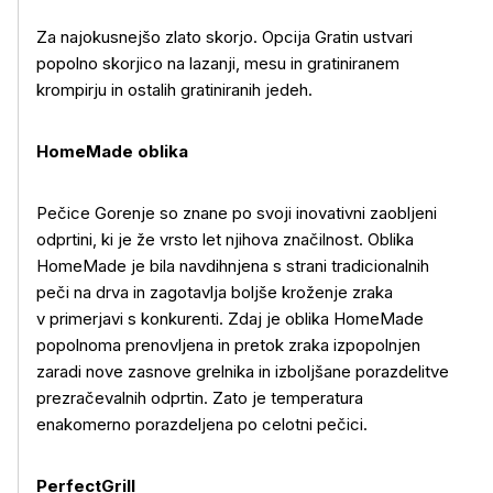
Za najokusnejšo zlato skorjo. Opcija Gratin ustvari
Več o izdelku
popolno skorjico na lazanji, mesu in gratiniranem
krompirju in ostalih gratiniranih jedeh.
HomeMade oblika
Pečice Gorenje so znane po svoji inovativni zaobljeni
odprtini, ki je že vrsto let njihova značilnost. Oblika
HomeMade je bila navdihnjena s strani tradicionalnih
peči na drva in zagotavlja boljše kroženje zraka
v primerjavi s konkurenti. Zdaj je oblika HomeMade
popolnoma prenovljena in pretok zraka izpopolnjen
zaradi nove zasnove grelnika in izboljšane porazdelitve
prezračevalnih odprtin. Zato je temperatura
enakomerno porazdeljena po celotni pečici.
PerfectGrill