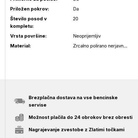
Priložen pokrov:
Da
Podrobnosti izdelka
Število posod v
20
kompletu:
Vrsta površine:
Neoprijemljiv
Material:
Zrcalno polirano nerjavno jeklo
Brezplačna dostava na vse bencinske
servise
Možnost plačila do 24 obrokov brez obresti
Nagrajevanje zvestobe z Zlatimi točkami