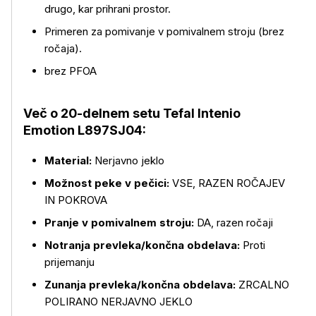
drugo, kar prihrani prostor.
Primeren za pomivanje v pomivalnem stroju (brez
ročaja).
brez PFOA
Več o 20-delnem setu Tefal Intenio
Več o izdelku
Emotion L897SJ04:
Material:
Nerjavno jeklo
Možnost peke v pečici:
VSE, RAZEN ROČAJEV
IN POKROVA
Pranje v pomivalnem stroju:
DA, razen ročaji
Notranja prevleka/končna obdelava:
Proti
prijemanju
Zunanja prevleka/končna obdelava:
ZRCALNO
POLIRANO NERJAVNO JEKLO