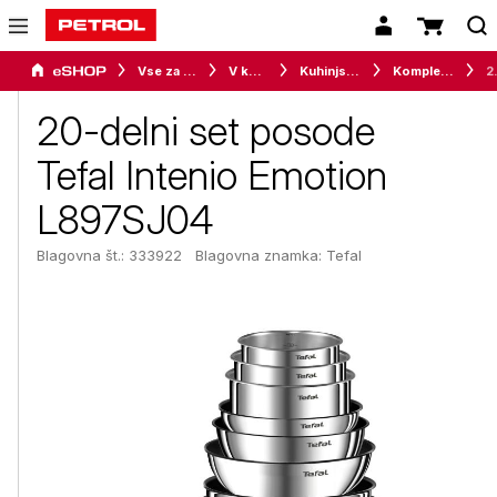
Vse za dom
V kuhinji
Kuhinjska posoda
Kompleti kuhinjske posode
20-delni set
20-delni set posode
Tefal Intenio Emotion
L897SJ04
Blagovna št.: 333922
Blagovna znamka:
Tefal