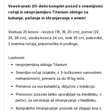
Vsestranski 20-delni komplet posod s snemljivimi
ročaji in neoprijemljivo Titanium oblogo za
kuhanje, pečenje in shranjevanje v enem!
Vsebuje 20 kosov – kozice (16, 18, 20 cm), ponve (22,
26, 28 cm), visoka kozica 24 cm, wok 26 cm, pokrovke,
2 snemna ročaja, pripomočke in podloge.
Lastnosti:
neoprijemljiva obloga Titanium
Snemljivi ročaji (stabilni, z 3-točkovnim varnostnim
mehanizmom), primerni za do 10 kg teže.
Primerno za vsa kuhališča, vključno z indukcijo.
Prenosno: posodo lahko uporabljaš na štedilniku, v
pečici, za serviranje ali shranjevanje v hladilniku.
Kompaktno shranjevanje: posode se zlagajo ena v