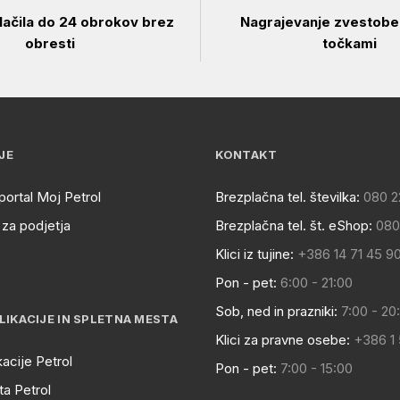
ačila do 24 obrokov brez
Nagrajevanje zvestobe 
obresti
točkami
JE
KONTAKT
portal Moj Petrol
Brezplačna tel. številka:
080 2
za podjetja
Brezplačna tel. št. eShop:
080
Klici iz tujine:
+386 14 71 45 9
Pon - pet:
6:00 - 21:00
Sob, ned in prazniki:
7:00 - 20
LIKACIJE IN SPLETNA MESTA
Klici za pravne osebe:
+386 1
kacije Petrol
Pon - pet:
7:00 - 15:00
a Petrol