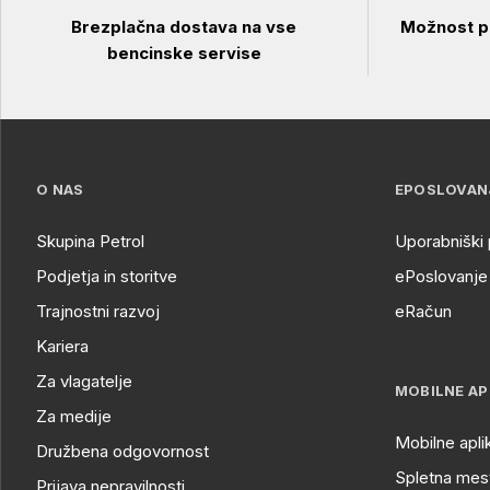
Brezplačna dostava na vse
Možnost pl
bencinske servise
O NAS
EPOSLOVAN
Skupina Petrol
Uporabniški 
Podjetja in storitve
ePoslovanje 
Trajnostni razvoj
eRačun
Kariera
Za vlagatelje
MOBILNE AP
Za medije
Mobilne apli
Družbena odgovornost
Spletna mest
Prijava nepravilnosti