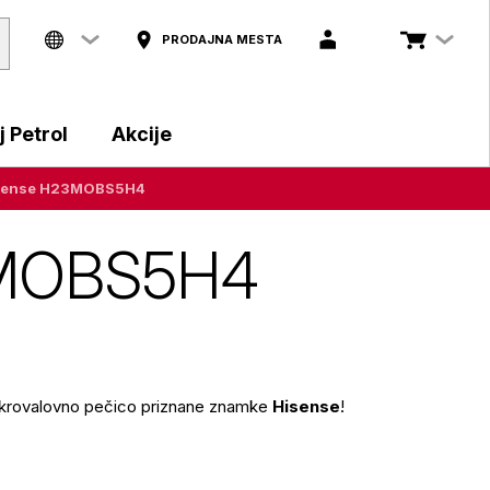
PRODAJNA MESTA
 Petrol
Akcije
Hisense H23MOBS5H4
23MOBS5H4
mikrovalovno pečico priznane znamke
Hisense
!