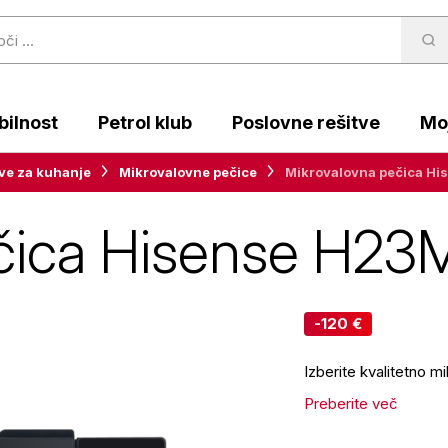
ilnost
Petrol klub
Poslovne rešitve
Moj
ve za kuhanje
Mikrovalovne pečice
Mikrovalovna pečica 
ečica Hisense H
-120 €
Izberite kvalitetno 
Preberite več