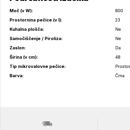
Moč (v W):
800
Prostornina pečice (v l):
23
Kuhalna plošča:
Ne
Samočiščenje / Piroliza:
Ne
Podrobnosti izdelka
Zaslon:
Da
Širina (v cm):
48
Tip mikrovalovne pečice:
Prosto
Barva:
Črna