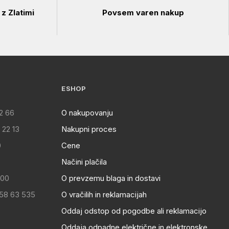
z Zlatimi
Povsem varen nakup
ESHOP
2 66
O nakupovanju
 22 13
Nakupni proces
0
Cene
Načini plačila
:00
O prevzemu blaga in dostavi
 58 63 535
O vračilih in reklamacijah
Oddaj odstop od pogodbe ali reklamacijo
Oddaja odpadne električne in elektronske