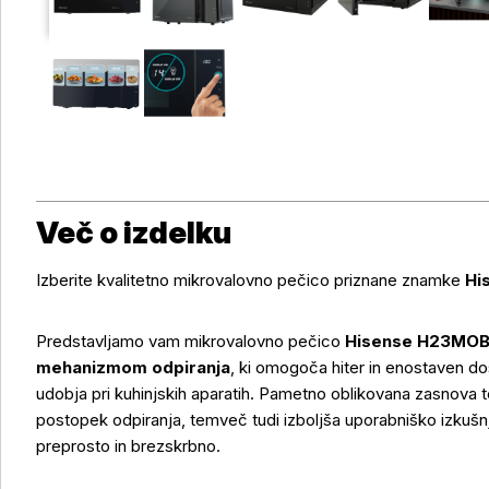
Več o izdelku
Izberite kvalitetno mikrovalovno pečico priznane znamke
Hi
Predstavljamo vam mikrovalovno pečico
Hisense H23MO
mehanizmom odpiranja
, ki omogoča hiter in enostaven do
udobja pri kuhinjskih aparatih. Pametno oblikovana zasnova 
postopek odpiranja, temveč tudi izboljša uporabniško izkuš
preprosto in brezskrbno.