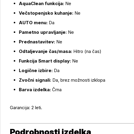
AquaClean funkcija:
Ne
Večstopenjsko kuhanje:
Ne
AUTO menu:
Da
Pametno upravljanje:
Ne
Prednastavitev:
Ne
Odtaljevanje čas/masa:
Hitro (na čas)
Funkcija Smart display:
Ne
Logične izbire:
Da
Zvočni signali:
Da, brez možnosti izklopa
Barva izdelka:
Črna
Garancija: 2 leti.
Podrobnosti izdelka