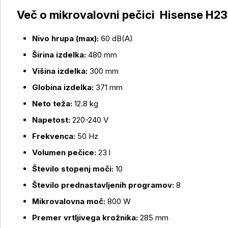
Več o mikrovalovni pečici Hisense H
Nivo hrupa (max):
60 dB(A)
Širina izdelka:
480 mm
Višina izdelka:
300 mm
Globina izdelka:
371 mm
Neto teža:
12.8 kg
Napetost:
220-240 V
Frekvenca:
50 Hz
Volumen pečice:
23 l
Več o izdelku
Število stopenj moči:
10
Število prednastavljenih programov:
8
Mikrovalovna moč:
800 W
Premer vrtljivega krožnika:
285 mm