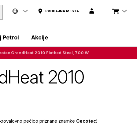
PRODAJNA MESTA
 Petrol
Akcije
cotec GrandHeat 2010 Flatbed Steel, 700 W
ndHeat 2010
mikrovalovno pečico priznane znamke
Cecotec
!