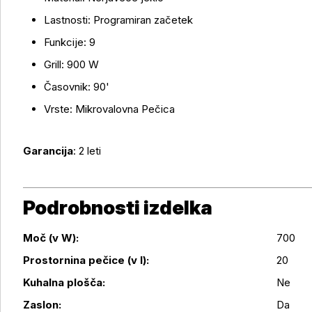
Lastnosti: Programiran začetek
Funkcije: 9
Grill: 900 W
Časovnik: 90'
Vrste: Mikrovalovna Pečica
Garancija
: 2 leti
Podrobnosti izdelka
Moč (v W):
700
Prostornina pečice (v l):
20
Kuhalna plošča:
Ne
Zaslon:
Da
Podrobnosti izdelka