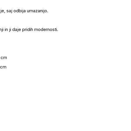
e, saj odbija umazanijo.
i in ji daje pridih modernosti.
8 cm
5 cm