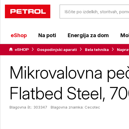
eShop
Na poti
Energija za dom
Mob
Gospodinjski aparati
Bela tehnika
Napra
Mikrovalovna pe
Flatbed Steel, 7
Blagovna št.: 303347
Blagovna znamka:
Cecotec