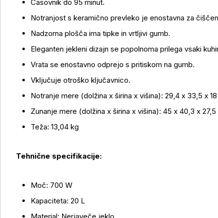
Časovnik do 95 minut.
Več o izdelku
Notranjost s keramično prevleko je enostavna za čiščenj
Nadzorna plošča ima tipke in vrtljivi gumb.
Eleganten jekleni dizajn se popolnoma prilega vsaki kuhinj
Vrata se enostavno odprejo s pritiskom na gumb.
Vključuje otroško ključavnico.
Notranje mere (dolžina x širina x višina): 29,4 x 33,5 x 1
Zunanje mere (dolžina x širina x višina): 45 x 40,3 x 27,
Teža: 13,04 kg
Tehnične specifikacije:
Moč: 700 W
Kapaciteta: 20 L
Material: Nerjaveče jeklo