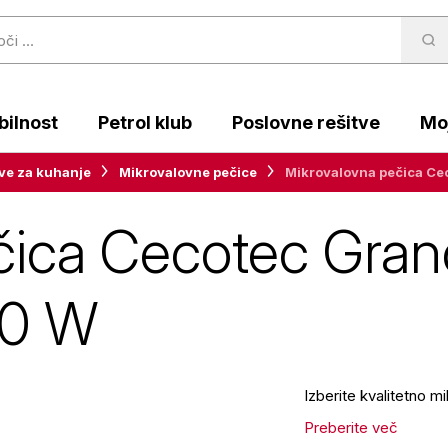
ilnost
Petrol klub
Poslovne rešitve
Moj
ve za kuhanje
Mikrovalovne pečice
Mikrovalovna pečica Ce
čica Cecotec Gra
00 W
Izberite kvalitetno 
Preberite več