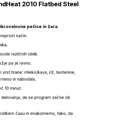
ndHeat 2010 Flatbed Steel
krovalovne pečice in žara.
reprost način.
ika.
sode različnih oblik.
ožje pa je ravno.
vrst hrane: mleko/kava, riž, testenine,
 meso in nabodala.
eč 10 minut.
 delovanja, da se program začne ob
 kratkem času in enakomerno, tako, da