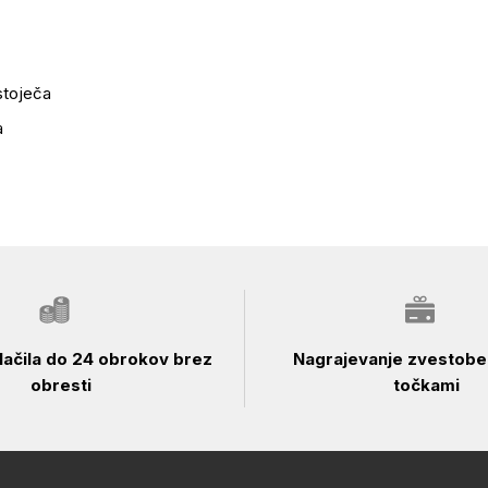
stoječa
a
ačila do 24 obrokov brez
Nagrajevanje zvestobe 
obresti
točkami