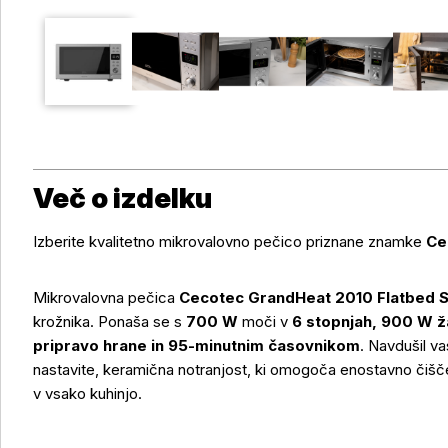
Več o izdelku
Izberite kvalitetno mikrovalovno pečico priznane znamke
Ce
Mikrovalovna pečica
Cecotec GrandHeat 2010 Flatbed S
krožnika. Ponaša se s
700 W
moči v
6 stopnjah, 900 W ž
pripravo hrane in 95-minutnim časovnikom
. Navdušil va
nastavite, keramična notranjost, ki omogoča enostavno čiščen
v vsako kuhinjo.