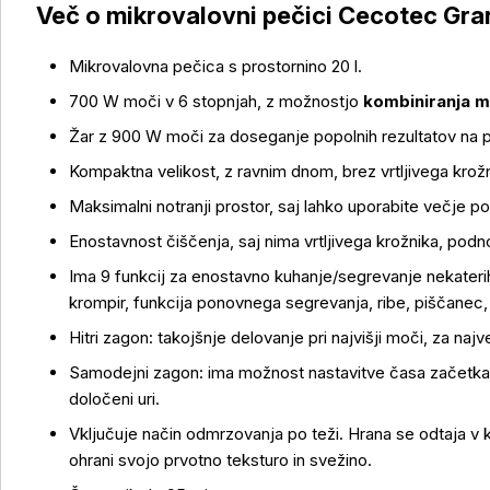
Več o mikrovalovni pečici Cecotec Gra
Mikrovalovna pečica s prostornino 20 l.
700 W moči v 6 stopnjah, z možnostjo
kombiniranja mi
Žar z 900 W moči za doseganje popolnih rezultatov na p
Kompaktna velikost, z ravnim dnom, brez vrtljivega krožn
Maksimalni notranji prostor, saj lahko uporabite večje po
Enostavnost čiščenja, saj nima vrtljivega krožnika, podn
Ima 9 funkcij za enostavno kuhanje/segrevanje nekaterih 
krompir, funkcija ponovnega segrevanja, ribe, piščanec,
Hitri zagon: takojšnje delovanje pri najvišji moči, za najv
Samodejni zagon: ima možnost nastavitve časa začetka
določeni uri.
Vključuje način odmrzovanja po teži. Hrana se odtaja v
ohrani svojo prvotno teksturo in svežino.