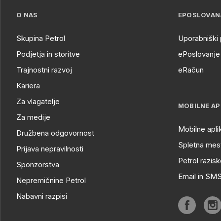
O NAS
EPOSLOVAN
Skupina Petrol
Uporabniški 
Podjetja in storitve
ePoslovanje 
Trajnostni razvoj
eRačun
Kariera
Za vlagatelje
MOBILNE AP
Za medije
Mobilne apli
Družbena odgovornost
Spletna mest
Prijava nepravilnosti
Petrol razisk
Sponzorstva
Email in SM
Nepremičnine Petrol
Nabavni razpisi