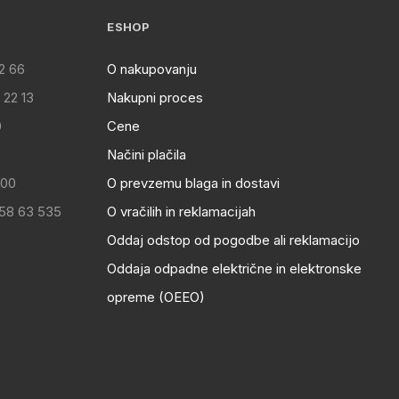
ESHOP
2 66
O nakupovanju
 22 13
Nakupni proces
0
Cene
Načini plačila
:00
O prevzemu blaga in dostavi
 58 63 535
O vračilih in reklamacijah
Oddaj odstop od pogodbe ali reklamacijo
Oddaja odpadne električne in elektronske
opreme (OEEO)