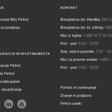
JE
KONTAKT
portal Moj Petrol
Brezplačna tel. številka:
080 2
za podjetja
Brezplačna tel. št. eShop:
080
Klici iz tujine:
+386 14 71 45 9
Pon - pet:
6:00 - 21:00
Sob, ned in prazniki:
7:00 - 20
LIKACIJE IN SPLETNA MESTA
Klici za pravne osebe:
+386 1
kacije Petrol
Pon - pet:
7:00 - 15:00
a Petrol
ovalni panel
Pomoč in svetovanje
S obveščanje
Znanje in podpora
Petrol ceniki