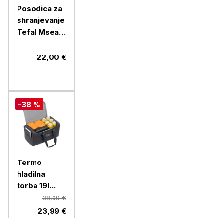
Posodica za
shranjevanje
Tefal Mseal
steel, 700
ml, modra
22,00 €
-38 %
Termo
hladilna
torba 19l
Resto Felis
38,99 €
5519
23,99 €