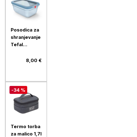
Posodica za
shranjevanje
Tefal
OneClick
AQ., 1.5 L,
8,00 €
modra
-34 %
Termo torba
za malico 1,7l