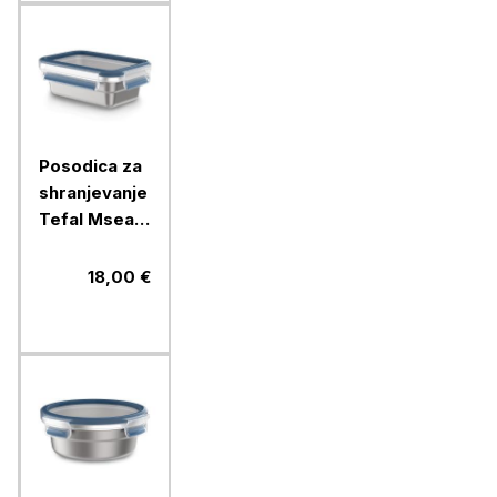
Posodica za
shranjevanje
Tefal Mseal
steel, 500
ml, modra
18,00 €