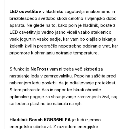
LED osvetlitev
v hladilniku zagotavlja enakomerno in
brezbleščečo svetlobo skozi celotno življenjsko dobo
aparata. Ne glede na to, kako poln je hladilnik, boste z
LED osvetlitvijo vedno jasno videli vsako steklenico,
vsak jogurt in vsako sadje, kar vam bo olajšalo iskanje
želenih živil in preprečilo nepotrebno odpiranje vrat, kar
pripomore k ohranjanju notranje temperature.
S funkcijo
NoFrost
vam ni treba več skrbeti za
nastajanje ledu v zamrzovalniku. Popolna zaščita pred
nabiranjem ledu poskrbi, da je odtaljevanje preteklost.
S tem prihranite čas in napor ter hkrati ohranite
optimalne pogoje za shranjevanje zamrznjenih živil, saj
se ledena plast ne bo nabirala na njih.
Hladilnik Bosch KGN36NLEA
je tudi izjemno
Več o izdelku
energetsko učinkovit. Z razredom energijske