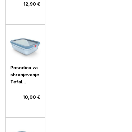
12,90 €
Posodica za
shranjevanje
Tefal
OneClick
AQ., 2.3 L,
10,00 €
modra