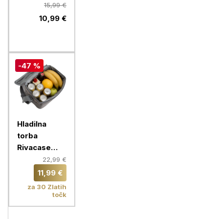
Resto Felis
15,99 €
5502
10,99 €
-47 %
Hladilna
torba
Rivacase
5712, 11 l za
22,99 €
12 pločevink
11,99 €
za 30 Zlatih
točk