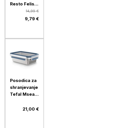
Resto Felis
5501
14,99 €
9,79 €
Posodica za
shranjevanje
Tefal Mseal
steel, 800
ml, modra
21,00 €