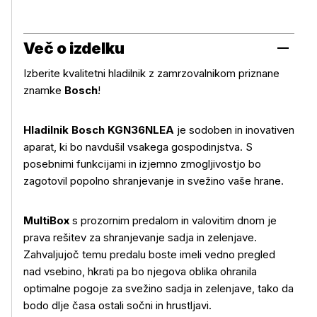
Več o izdelku
Izberite kvalitetni hladilnik z zamrzovalnikom priznane
znamke
Bosch
!
Hladilnik Bosch KGN36NLEA
je sodoben in inovativen
aparat, ki bo navdušil vsakega gospodinjstva. S
posebnimi funkcijami in izjemno zmogljivostjo bo
zagotovil popolno shranjevanje in svežino vaše hrane.
MultiBox
s prozornim predalom in valovitim dnom je
prava rešitev za shranjevanje sadja in zelenjave.
Zahvaljujoč temu predalu boste imeli vedno pregled
nad vsebino, hkrati pa bo njegova oblika ohranila
optimalne pogoje za svežino sadja in zelenjave, tako da
bodo dlje časa ostali sočni in hrustljavi.