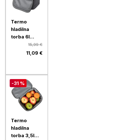
Termo
hladilna
torba 6l
Resto FELIS
15,99 €
5503
11,09 €
-31 %
Termo
hladilna
torba 3,5l