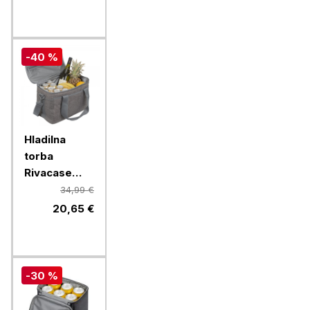
-40 %
Hladilna
torba
Rivacase
5726, 23 l za
34,99 €
24 pločevink
20,65 €
-30 %