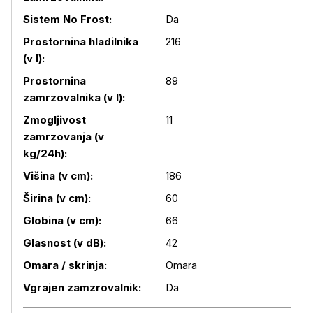
Sistem No Frost:
Da
Prostornina hladilnika
216
(v l):
Prostornina
89
zamrzovalnika (v l):
Zmogljivost
11
Podrobnosti izdelka
zamrzovanja (v
kg/24h):
Višina (v cm):
186
Širina (v cm):
60
Globina (v cm):
66
Glasnost (v dB):
42
Omara / skrinja:
Omara
Vgrajen zamzrovalnik:
Da