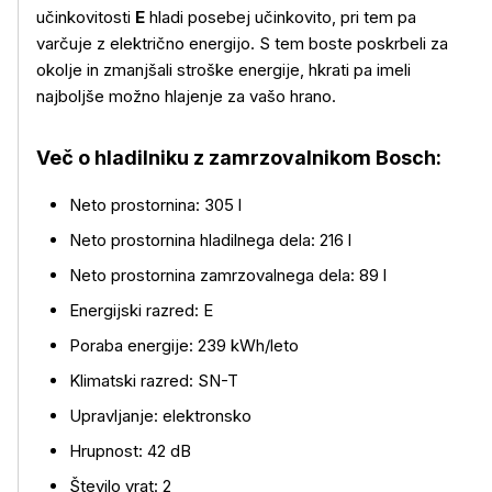
učinkovitosti
E
hladi posebej učinkovito, pri tem pa
varčuje z električno energijo. S tem boste poskrbeli za
okolje in zmanjšali stroške energije, hkrati pa imeli
najboljše možno hlajenje za vašo hrano.
Več o hladilniku z zamrzovalnikom Bosch:
Neto prostornina: 305 l
Neto prostornina hladilnega dela: 216 l
Neto prostornina zamrzovalnega dela: 89 l
Energijski razred: E
Poraba energije: 239 kWh/leto
Klimatski razred: SN-T
Upravljanje: elektronsko
Hrupnost: 42 dB
Število vrat: 2