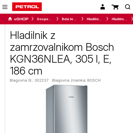
Gospodinjski aparati
Bela tehnika
Hladilniki in zamrzovalniki
Hladilniki z zamrzovalnikom
Hladilnik z
zamrzovalnikom Bosch
KGN36NLEA, 305 l, E,
186 cm
Blagovna št.: 302237
Blagovna znamka:
BOSCH