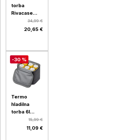
torba
Rivacase
5726, 23 l za
34,99 €
24 pločevink
20,65 €
-30 %
Termo
hladilna
torba 6l
Resto FELIS
15,99 €
5503
11,09 €