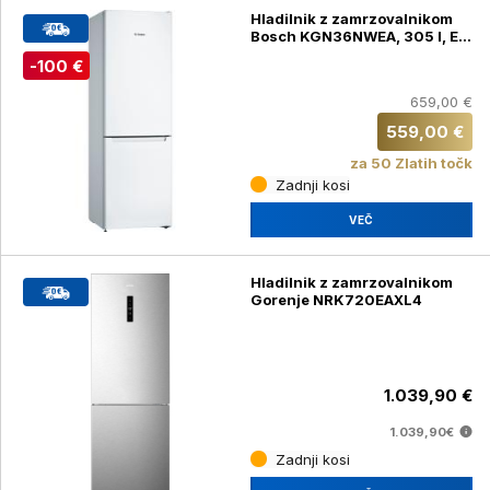
Hladilnik z zamrzovalnikom
Bosch KGN36NWEA, 305 l, E,
186 cm
-100 €
659,00 €
559,00 €
za 50 Zlatih točk
Zadnji kosi
VEČ
Hladilnik z zamrzovalnikom
Gorenje NRK720EAXL4
1.039,90 €
1.039,90€
Zadnji kosi