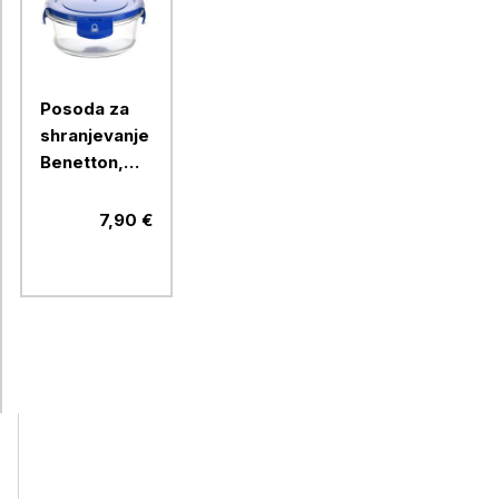
Posoda za
shranjevanje
Benetton,
570 ml,
modra
7,90 €