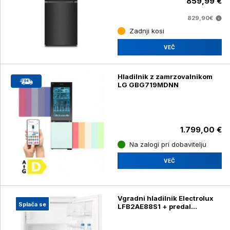
859,99 €
829,90€
Zadnji kosi
VEČ
Hladilnik z zamrzovalnikom
LG GBG719MDNN
1.799,00 €
Na zalogi pri dobavitelju
VEČ
Vgradni hladilnik Electrolux
Splača se
LFB2AE88S1 + predal
zamrzovalnika