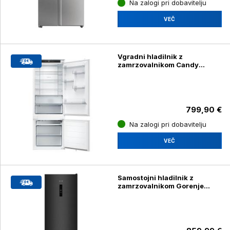
Na zalogi pri dobavitelju
VEČ
Vgradni hladilnik z
zamrzovalnikom Candy
CNBQT3719EW
799,90 €
Na zalogi pri dobavitelju
VEČ
Samostojni hladilnik z
zamrzovalnikom Gorenje
NRK619CABXL4, črno
nerjavno jeklo