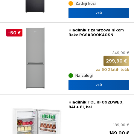
Zadnji kosi
VEČ
Hladilnik z zamrzovalnikom
-50 €
Beko RCSA300K40SN
349,90 €
299,90 €
za 50 Zlatih točk
Na zalogi
VEČ
Hladilnik TCL RF092DWE0,
84l + 8l, bel
189,00 €
149,00 €