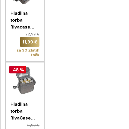
Hladilna
torba
Rivacase
5712, 11 l za
22,99 €
12 pločevink
11,99 €
za 30 Zlatih
točk
-48 %
Hladilna
torba
RivaCase
5706, 5,5L
17,99 €