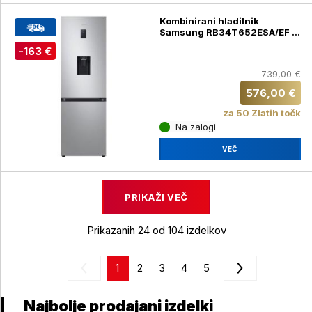
Kombinirani hladilnik
Samsung RB34T652ESA/EF z
dispenzerjem, 341 l, E, 185 cm,
-163 €
srebrna
739,00 €
576,00 €
za 50 Zlatih točk
Na zalogi
VEČ
PRIKAŽI VEČ
Prikazanih 24 od 104 izdelkov
1
2
3
4
5
Najbolje prodajani izdelki