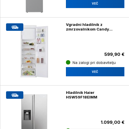
VEČ
Vgradni hladilnik z
zmrzovalnikom Candy
CM4S518EW
599,90 €
Na zalogi pri dobavitelju
VEČ
Hladilnik Haier
HSW59F18EIMM
1.099,00 €