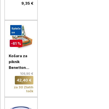
za 6 x 0,5l
9,35 €
pločevink,
siva
Splača
se
-61 %
Košara za
piknik
Benetton
Rainbow set
109,90 €
21/1, be-1395
42,40 €
za 30 Zlatih
točk