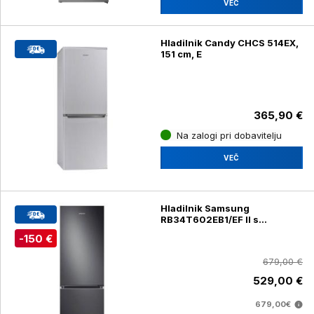
VEČ
Hladilnik Candy CHCS 514EX,
151 cm, E
365,90 €
Na zalogi pri dobavitelju
VEČ
Hladilnik Samsung
RB34T602EB1/EF II s
spodnjim zamrzovalnikom,
-150 €
črn
679,00 €
529,00 €
679,00€