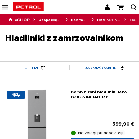
Gospodinjski aparati
Bela tehnika
Hladilniki in zamrzovalniki
Hladilniki z zamrzovalnikom
Hladilniki z zamrzovalnikom
RAZVRŠČANJE
FILTRI
Kombinirani hladilnik Beko
B3RCNA404HDXB1
599,90 €
Na zalogi pri dobavitelju