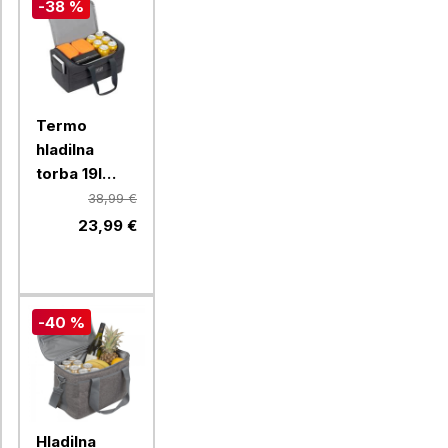
-38 %
Termo
hladilna
torba 19l
Resto Felis
38,99 €
5519
23,99 €
-40 %
Hladilna