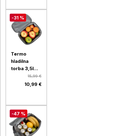
-31 %
Termo
hladilna
torba 3,5l
Resto Felis
15,99 €
5502
10,99 €
-47 %