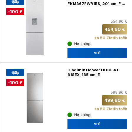
FKM367FWR1RS, 201 cm, F,
bela
-100 €
554,90 €
454,90 €
za 50 Zlatih točk
Na zalogi
VEČ
Hladilnik Hoover HOCE 4T
618EX, 185 cm, E
-100 €
599,90 €
499,90 €
za 50 Zlatih točk
Na zalogi
VEČ