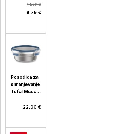
5501
14,99 €
9,79 €
Posodica za
shranjevanje
Tefal Mseal
steel, 700
ml, modra
22,00 €