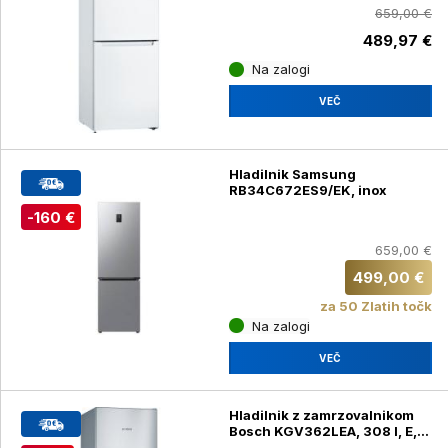
659,00 €
489,97 €
Na zalogi
VEČ
Hladilnik Samsung
RB34C672ES9/EK, inox
-160 €
659,00 €
499,00 €
za 50 Zlatih točk
Na zalogi
VEČ
Hladilnik z zamrzovalnikom
Bosch KGV362LEA, 308 l, E,
186 cm, inox