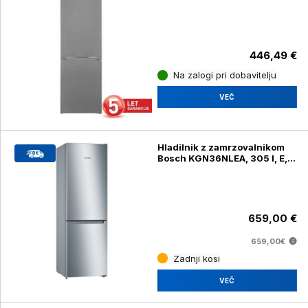
3600 SE, srebrn
446,49 €
Na zalogi pri dobavitelju
VEČ
Hladilnik z zamrzovalnikom
Bosch KGN36NLEA, 305 l, E,
186 cm
659,00 €
659,00€
Zadnji kosi
VEČ