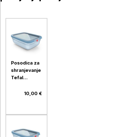
Posodica za
shranjevanje
Tefal
OneClick
AQ., 2.3 L,
10,00 €
modra