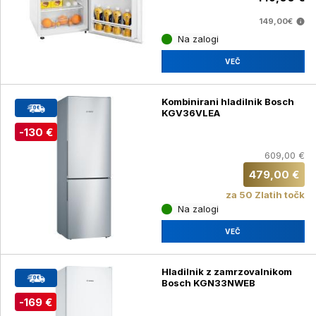
149,00€
Na zalogi
VEČ
Kombinirani hladilnik Bosch
KGV36VLEA
-130 €
609,00 €
479,00 €
za 50 Zlatih točk
Na zalogi
VEČ
Hladilnik z zamrzovalnikom
Bosch KGN33NWEB
-169 €