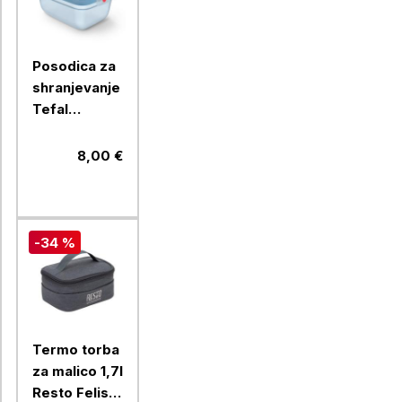
Posodica za
shranjevanje
Tefal
OneClick
AQ., 1.5 L,
8,00 €
modra
-34 %
Termo torba
za malico 1,7l
Resto Felis