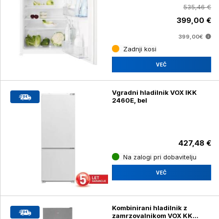
535,46 €
399,00 €
399,00€
Zadnji kosi
VEČ
Vgradni hladilnik VOX IKK
2460E, bel
427,48 €
Na zalogi pri dobavitelju
VEČ
Kombinirani hladilnik z
zamrzovalnikom VOX KK