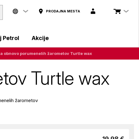
PRODAJNA MESTA
 Petrol
Akcije
za obnovo porumenelih žarometov Turtle wax
tov Turtle wax
menelih žarometov