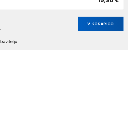
19,98 €
V KOŠARICO
bavitelju