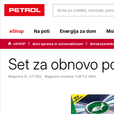
eShop
Na poti
Energija za dom
Mob
Avto oprema in avtomobilizem
Avtokozmetik
Set za obnovo p
Blagovna št.: 277362
Blagovna znamka:
TURTLE WAX