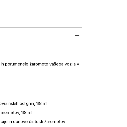
 in porumenele žaromete vašega vozila v
vršinskih odrgnin, 118 ml
žarometov, 118 ml
cije in obnove čistosti žarometov