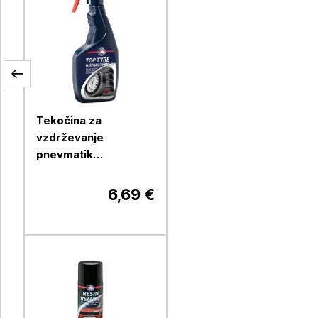
Tekočina za
vzdrževanje
pnevmatik
Lustragomme Synt,
500 ml
6,69 €