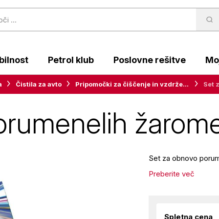
ilnost
Petrol klub
Poslovne rešitve
Moj
a
Čistila za avto
Pripomočki za čiščenje in vzdrževanje
Set 
orumenelih žarome
Set za obnovo poru
Preberite več
Spletna cena