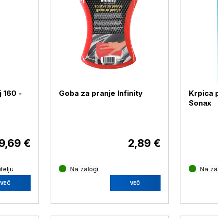
 160 -
Goba za pranje Infinity
Krpica 
Sonax
9,69 €
2,89 €
telju
Na zalogi
Na za
VEČ
VEČ