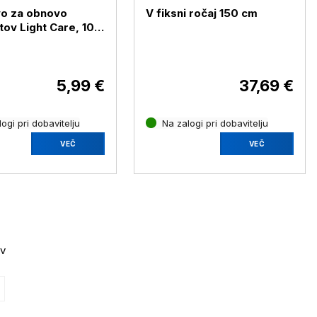
vo za obnovo
V fiksni ročaj 150 cm
ov Light Care, 100
5,99 €
37,69 €
ogi pri dobavitelju
Na zalogi pri dobavitelju
VEČ
VEČ
ov