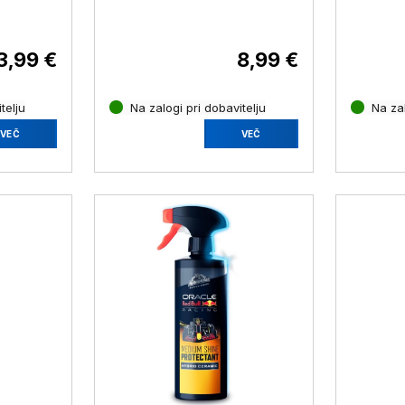
ml
3,99 €
8,99 €
telju
Na zalogi pri dobavitelju
Na zal
VEČ
VEČ