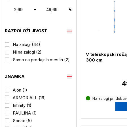
-
€
RAZPOLOŽLJIVOST
Na zalogi (44)
Ni na zalogi (2)
V teleskopski ročaj
Samo na prodajnih mestih (2)
300 cm
ZNAMKA
4
Aion (1)
ARMOR ALL (16)
Na zalogi pri dobavi
Infinity (1)
PAULINA (1)
Sonax (5)