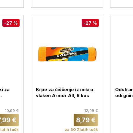
-27 %
-27 %
i za
Krpe za čiščenje iz mikro
Odstran
vlaken Armor All, 6 kos
odrgnin
All
 kos
10,99 €
12,09 €
7,99 €
8,79 €
latih točk
za 30 Zlatih točk