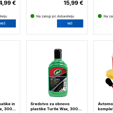
4,99 €
15,99 €
telju
Na zalogi pri dobavitelju
Na zal
VEČ
VEČ
atike in
Sredstvo za obnovo
Avtomobi
x, 300
plastike Turtle Wax, 300
komplet