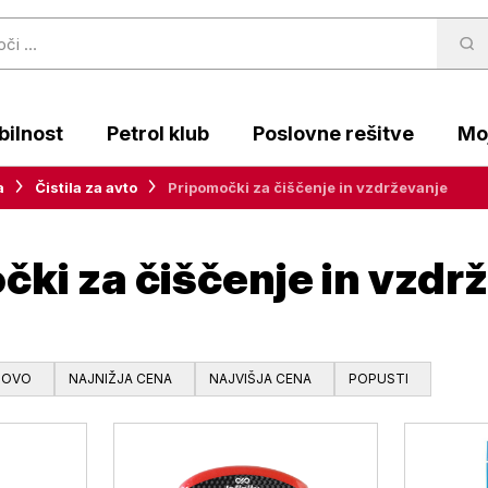
ilnost
Petrol klub
Poslovne rešitve
Moj
a
Čistila za avto
Pripomočki za čiščenje in vzdrževanje
ki za čiščenje in vzdr
NOVO
NAJNIŽJA CENA
NAJVIŠJA CENA
POPUSTI