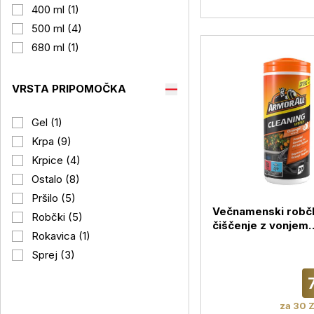
400 ml (1)
500 ml (4)
680 ml (1)
VRSTA PRIPOMOČKA
Gel (1)
Krpa (9)
Krpice (4)
Ostalo (8)
Pršilo (5)
Večnamenski robčk
Robčki (5)
čiščenje z vonjem
Rokavica (1)
pomaranče Armor 
Orange Wipes, 30
Sprej (3)
za 30 Z