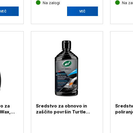
Na zalogi
Na zal
VEČ
VEČ
o za
Sredstvo za obnovo in
Sredstv
 Wax,
zaščito površin Turtle
poliranj
Wax, 296 ml
Wax, 5