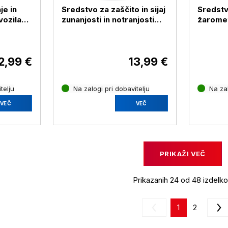
je in
Sredstvo za zaščito in sijaj
Sredst
vozila
zunanjosti in notranjosti
žaromet
Series,
vozila Armor All Podium
ml
Series, 500 ml- srednji
sijaj
2,99 €
13,99 €
telju
Na zalogi pri dobavitelju
Na zal
VEČ
VEČ
PRIKAŽI VEČ
Prikazanih 24 od 48 izdelk
1
2