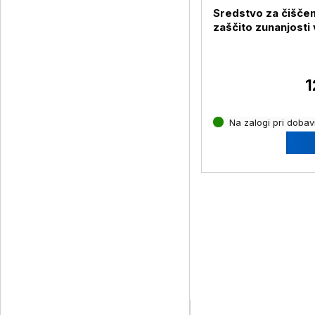
Sredstvo za čiščen
zaščito zunanjosti 
Armor All Podium 
500 ml
1
Na zalogi pri dobavi