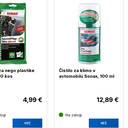
za nego plastike
Čistilo za klimo v
10 kos
avtomobilu Sonax, 100 ml
4,99 €
12,89 €
logi
Na zalogi
VEČ
VEČ