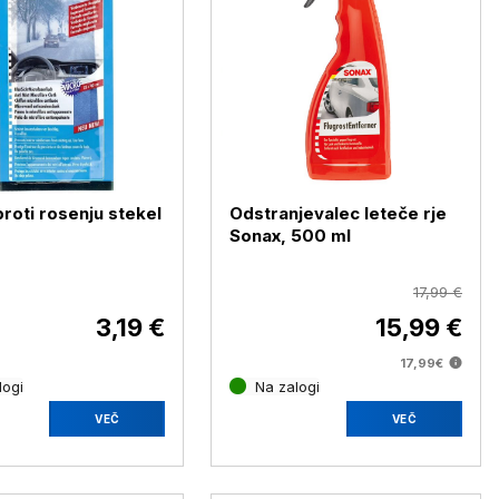
proti rosenju stekel
Odstranjevalec leteče rje
Sonax, 500 ml
17,99 €
3,19 €
15,99 €
17,99€
logi
Na zalogi
VEČ
VEČ