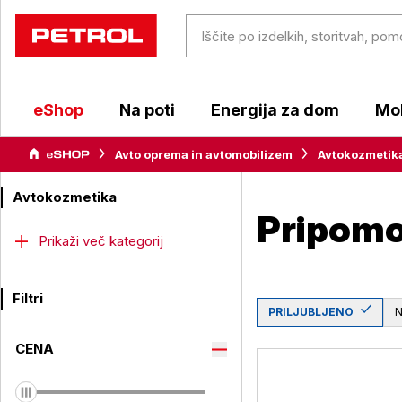
eShop
Na poti
Energija za dom
Mob
Avto oprema in avtomobilizem
Avtokozmetik
Avtokozmetika
Pripomoč
Prikaži več kategorij
Filtri
PRILJUBLJENO
CENA