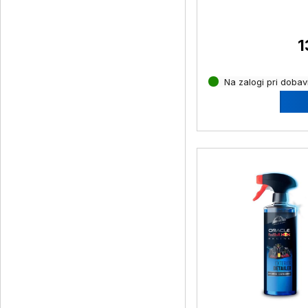
ml
1
Na zalogi pri dobavi