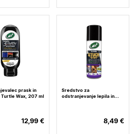
jevalec prask in
Sredstvo za
 Turtle Wax, 207 ml
odstranjevanje lepila in
smole Turtle Wax, 200 ml
12,99 €
8,49 €