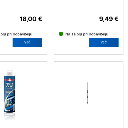
zaščito - srednji sijaj, 25
kosov
18,00 €
9,49 €
ogi pri dobavitelju
Na zalogi pri dobavitelju
VEČ
VEČ