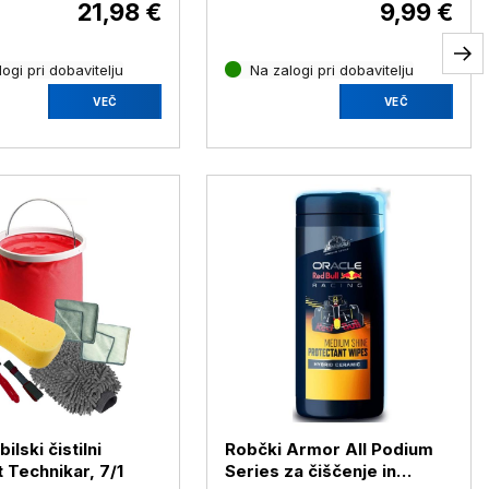
21,98 €
9,99 €
ogi pri dobavitelju
Na zalogi pri dobavitelju
VEČ
VEČ
lski čistilni
Robčki Armor All Podium
 Technikar, 7/1
Series za čiščenje in