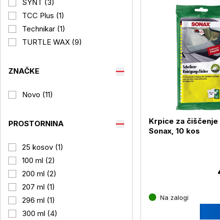
SYNT (3)
TCC Plus (1)
Technikar (1)
TURTLE WAX (9)
ZNAČKE
Novo (11)
Krpice za čiščenje
PROSTORNINA
Sonax, 10 kos
25 kosov (1)
100 ml (2)
200 ml (2)
207 ml (1)
Na zalogi
296 ml (1)
300 ml (4)