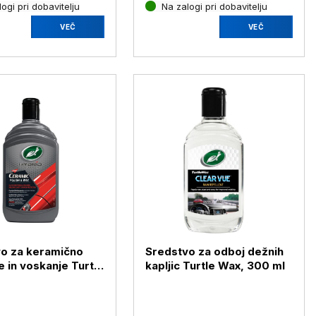
ogi pri dobavitelju
Na zalogi pri dobavitelju
VEČ
VEČ
o za keramično
Sredstvo za odboj dežnih
e in voskanje Turtle
kapljic Turtle Wax, 300 ml
00 ml