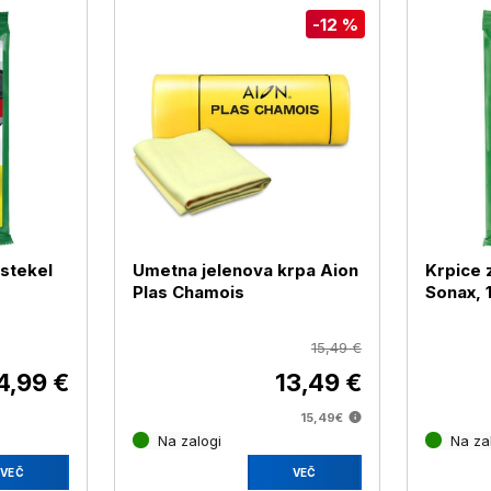
-12 %
 stekel
Umetna jelenova krpa Aion
Krpice 
Plas Chamois
Sonax, 
15,49 €
4,99 €
13,49 €
15,49€
Na zalogi
Na za
VEČ
VEČ