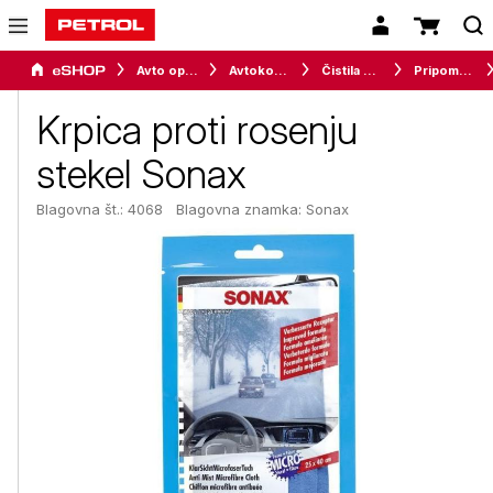
Avto oprema in avtomobilizem
Avtokozmetika
Čistila za avto
Pripomočki za čiščenje in vzdrževanje
Krpica proti rosenju
stekel Sonax
Blagovna št.: 4068
Blagovna znamka:
Sonax