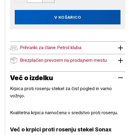
V KOŠARICO
Prihranki za člane Petrol kluba
Prihranki za člane Petrol kluba
Brezplačen prevzem na prodajnem mestu
Brezplačen prevzem na prodajnem mestu
Več o izdelku
Krpica proti rosenju stekel za čist pogled in varno
vožnjo.
Kvalitetna krpica namočena v sredstvo proti rosenju.
Več o izdelku
Več o krpici proti rosenju stekel Sonax