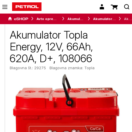
Avto oprema in avtomobilizem
Akumulatorji
Akumulatorji za osebna vozila
Akumulator Topla Energy, 12V, 66Ah, 620A, D+, 108066
Akumulator Topla
Energy, 12V, 66Ah,
620A, D+, 108066
Blagovna št.: 29275
Blagovna znamka:
Topla