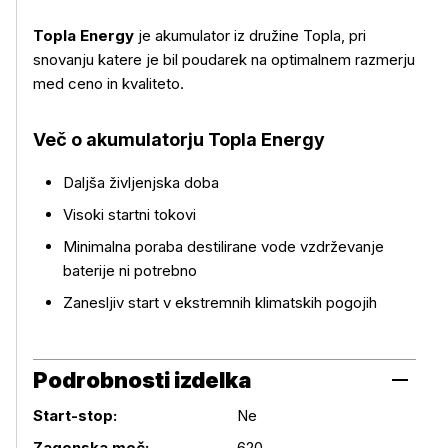
Topla Energy
je akumulator iz družine Topla, pri
snovanju katere je bil poudarek na optimalnem razmerju
med ceno in kvaliteto.
Več o izdelku
Več o akumulatorju Topla Energy
Daljša življenjska doba
Visoki startni tokovi
Minimalna poraba destilirane vode vzdrževanje
baterije ni potrebno
Zanesljiv start v ekstremnih klimatskih pogojih
Podrobnosti izdelka
Start-stop:
Ne
Zagonska moč:
620