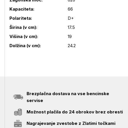
Kapaciteta:
66
Podrobnosti izdelka
Polariteta:
D+
Širina (v cm):
17.5
Višina (v cm):
19
Dolžina (v cm):
24.2
Brezplačna dostava na vse bencinske
servise
Možnost plačila do 24 obrokov brez obresti
Nagrajevanje zvestobe z Zlatimi točkami