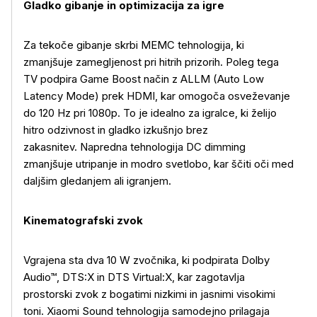
Gladko gibanje in optimizacija za igre
Za tekoče gibanje skrbi MEMC tehnologija, ki
zmanjšuje zamegljenost pri hitrih prizorih. Poleg tega
TV podpira Game Boost način z ALLM (Auto Low
Latency Mode) prek HDMI, kar omogoča osveževanje
do 120 Hz pri 1080p. To je idealno za igralce, ki želijo
hitro odzivnost in gladko izkušnjo brez
zakasnitev. Napredna tehnologija DC dimming
zmanjšuje utripanje in modro svetlobo, kar ščiti oči med
daljšim gledanjem ali igranjem.
Kinematografski zvok
Vgrajena sta dva 10 W zvočnika, ki podpirata Dolby
Audio
™, DTS:X in DTS Virtual:X, kar zagotavlja
prostorski zvok z bogatimi nizkimi in jasnimi visokimi
toni. Xiaomi Sound tehnologija samodejno prilagaja