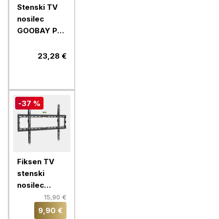
Stenski TV
nosilec
GOOBAY Pro
TILT L 94-
178cm/37-
23,28 €
70" do 70kg
-37 %
Fiksen TV
stenski
nosilec
VonHaus 37-
15,90 €
70'', do 35
9,90 €