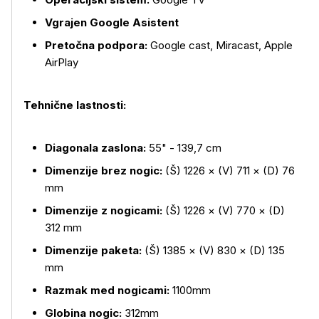
Vgrajen Google Asistent
Preto
čna podpora:
Google cast, Miracast, Apple
AirPlay
Tehnične lastnosti:
Diagonala zaslona:
55" - 139,7 cm
Dimenzije brez nogic:
(Š) 1226
× (V) 711 × (D) 76
mm
Dimenzije z nogicami:
(
Š) 1226
× (V) 770 × (D)
312 mm
Dimenzije paketa:
(
Š) 1385
× (V) 830 × (D) 135
mm
Razmak med nogicami:
1100mm
Globina nogic:
312mm