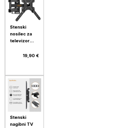
Stenski
nosilec za
televizor
Vonhaus s
popolnim
19,90 €
nagibom in
zasukom
Stenski
nagibni TV