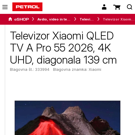
Avdio, video in telefonija
Televizorji
Televizor Xiaomi QLED TV A Pro 55 2026, 4K UHD, diagonala 139 cm
Televizor Xiaomi QLED
TV A Pro 55 2026, 4K
UHD, diagonala 139 cm
Blagovna št.: 333994
Blagovna znamka:
Xiaomi