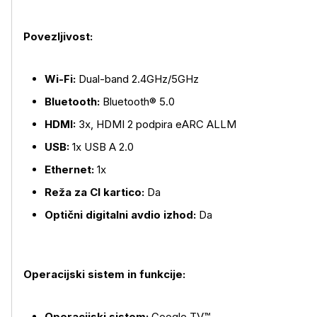
Povezljivost:
Wi-Fi:
Dual-band 2.4GHz/5GHz
Bluetooth:
Bluetooth® 5.0
HDMI:
3x, HDMI 2 podpira eARC ALLM
USB:
1x USB A 2.0
Ethernet:
1x
Re
ža za CI kartico:
Da
Optični digitalni avdio izhod:
Da
Operacijski sistem in funkcije:
Operacijski sistem:
Google TV
™