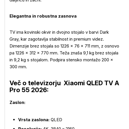
Elegantna in robustna zasnova
TV ima kovinski okvir in dvojno stojalo v barvi Dark
Gray, kar zagotavlja stabilnost in premium videz.
Dimenzije brez stojala so 1226
× 76 × 711 mm, z osnovo
pa 1226 × 312 × 770 mm. Te
ža znaša 9,1 kg brez stojala
in 9,2 kg s stojalom. Podpira stensko montažo 200
×
300 mm.
Več o televizorju Xiaomi QLED TV A
Pro 55 2026:
Zaslon:
Vrsta zaslona:
QLED
Resolucija:
4K, 3840 x 2160