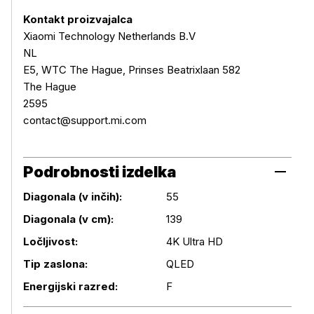
Kontakt proizvajalca
Xiaomi Technology Netherlands B.V
NL
E5, WTC The Hague, Prinses Beatrixlaan 582
The Hague
2595
contact@support.mi.com
Podrobnosti izdelka
Diagonala (v inčih):
55
Diagonala (v cm):
139
Podrobnosti izdelka
Ločljivost:
4K Ultra HD
Tip zaslona:
QLED
Energijski razred:
F