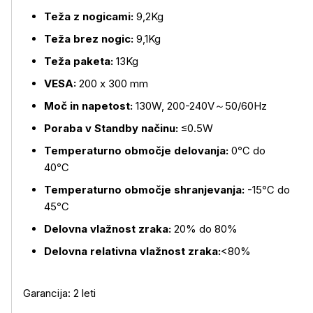
Te
ža z nogicami:
9,2Kg
Teža brez nogic:
9,1Kg
Teža paketa:
13Kg
VESA:
200 x 300 mm
Moč in napetost:
130W, 200-240V
～
50/60Hz
Poraba v Standby na
činu:
≤
0.5W
Temperaturno obmo
čje delovanja:
0
℃
do
40
℃
Temperaturno obmo
čje shranjevanja:
-15
℃
do
45
℃
Delovna vla
žnost zraka:
20% do 80%
Delovna relativna vlažnost zraka:
<80%
Garancija: 2 leti