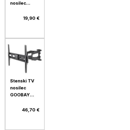
nosilec
VonHaus 32-
70 do 75kg
19,90 €
Stenski TV
nosilec
GOOBAY
94cm-
203cm
46,70 €
(37"-80")
45kg