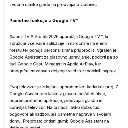
zvo
čne učinke glede na predvajano vsebino.
Pametne funkcije z Google TV
™
Xiaomi TV A Pro 55 2026 uporablja Google TV™, ki
zdru
žuje vse vaše aplikacije in naročnine na enem
mestu ter ponuja personalizirana priporočila. Vgrajen je
Google Assistant za glasovno upravljanje, podprti pa so
tudi Google Cast, Miracast in Apple AirPlay, kar
omogoča enostavno deljenje vsebin z mobilnih naprav.
Tvoj televizor je zdaj bolj uporaben kot kadarkoli prej. Z
Google Asistentom lahko z glasom poiščeš filme,
odpreš pretočne aplikacije, predvajaš glasbo in
upravljaš televizor. Na ta način lahko dobiš tudi
odgovore ali nadzoruješ pametne naprave v svojem
domu. Preprosto pritisni gumb Google Assistant na
daljincu in začni.