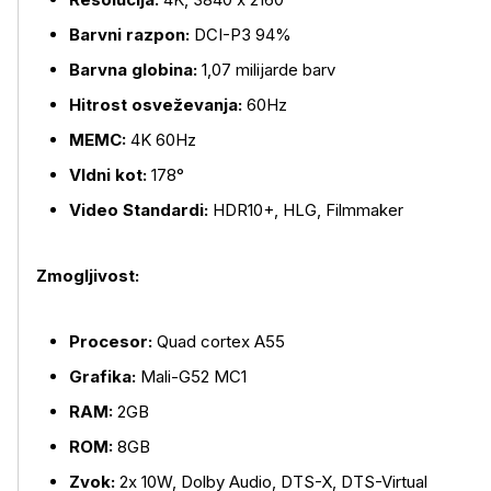
Barvni razpon:
DCI-P3 94%
Barvna globina:
1,07 milijarde barv
Hitrost osveževanja:
60Hz
Več o izdelku
MEMC:
4K 60Hz
VIdni kot:
178
°
Video Standardi:
HDR10+, HLG, Filmmaker
Zmogljivost:
Procesor:
Quad cortex A55
Grafika:
Mali-G52 MC1
RAM:
2GB
ROM:
8GB
Zvok:
2x 10W, Dolby Audio, DTS-X, DTS-Virtual