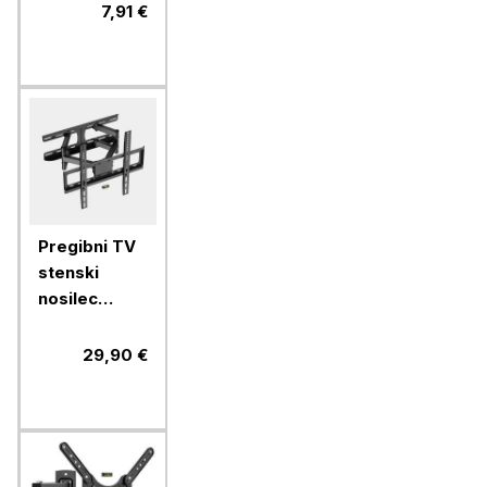
do 42''
7,91 €
Pregibni TV
stenski
nosilec
VonHaus 24-
56'', do 45
29,90 €
kg