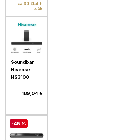
kg
za 30 Zlatih
točk
Soundbar
Hisense
HS3100
189,04 €
-45 %