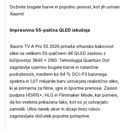
Doživite bogate barve in popolno jasnost, kot jih ustvari
Xiaomi!
Impresivna 55-palčna QLED izkušnja
Xiaomi TV A Pro 55 2026 prinaša vrhunsko kakovost
slike na velikem 55-palčnem 4K QLED zaslonu z
ločljivostjo 3840
× 2160. Tehnologija Quantum Dot
zagotavlja izjemno bogate barve in natan
čne
podrobnosti, medtem ko 94 % DCI-P3 barvnega
spektra in 1,07 milijarde barv ustvarjata realistično sliko,
ki je primerna za filme, igre in športne prenose. Zaslon
podpira HDR10+, HLG in Filmmaker Mode, kar pomeni,
da bo vsebina prikazana tako, kot so jo ustvarjalci
zamislili. Ultra-tanek okvir in dizajn brez robov
zagotavljata občutek popolne potopitve.