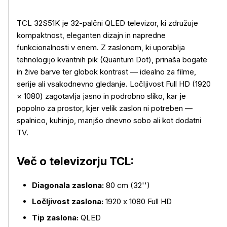
TCL 32S51K je 32-palčni QLED televizor, ki združuje
kompaktnost, eleganten dizajn in napredne
funkcionalnosti v enem. Z zaslonom, ki uporablja
tehnologijo kvantnih pik (Quantum Dot), prinaša bogate
in žive barve ter globok kontrast — idealno za filme,
serije ali vsakodnevno gledanje. Ločljivost Full HD (1920
× 1080) zagotavlja jasno in podrobno sliko, kar je
popolno za prostor, kjer velik zaslon ni potreben —
spalnico, kuhinjo, manjšo dnevno sobo ali kot dodatni
TV.
Več o televizorju TCL:
Diagonala zaslona:
80 cm (32'')
Ločljivost zaslona:
1920 x 1080 Full HD
Tip zaslona:
QLED