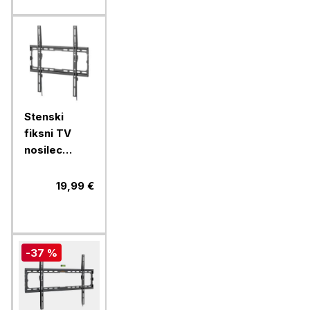
Stenski
fiksni TV
nosilec
32''-70''
MANHATTAN,
19,99 €
40kg, črne
barve, ultra
tanek
-37 %