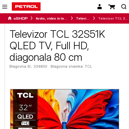
Avdio, video in telefonija
Televizorji
Televizor TCL 32S51K QLED TV, Full HD, diagonala 80 cm
Televizor TCL 32S51K
QLED TV, Full HD,
diagonala 80 cm
Blagovna št.: 334800
Blagovna znamka:
TCL