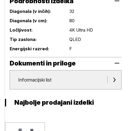
Podrobnosti izdelka
Diagonala (v inčih):
32
Diagonala (v cm):
80
Podrobnosti izdelka
Ločljivost:
4K Ultra HD
Tip zaslona:
QLED
Energijski razred:
F
Dokumenti in priloge
Dokumenti in priloge
Informacijski list
Najbolje prodajani izdelki