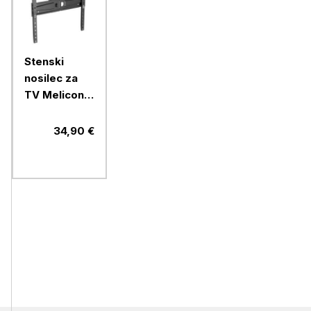
Stenski
nosilec za
TV Meliconi,
Flatstyle
FTR400 CG
34,90 €