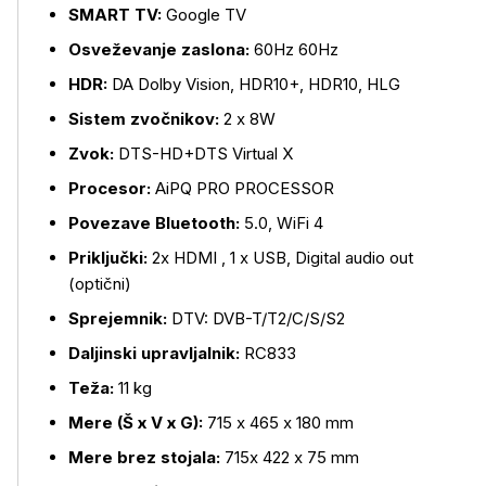
SMART TV:
Google TV
Osveževanje zaslona:
60Hz 60Hz
HDR:
DA Dolby Vision, HDR10+, HDR10, HLG
Sistem zvočnikov:
2 x 8W
Zvok:
DTS-HD+DTS Virtual X
Procesor:
AiPQ PRO PROCESSOR
Več o izdelku
Povezave Bluetooth:
5.0, WiFi 4
Priključki:
2x HDMI , 1 x USB, Digital audio out
(optični)
Sprejemnik:
DTV: DVB-T/T2/C/S/S2
Daljinski upravljalnik:
RC833
Teža:
11 kg
Mere (Š x V x G):
715 x 465 x 180 mm
Mere brez stojala:
715x 422 x 75 mm