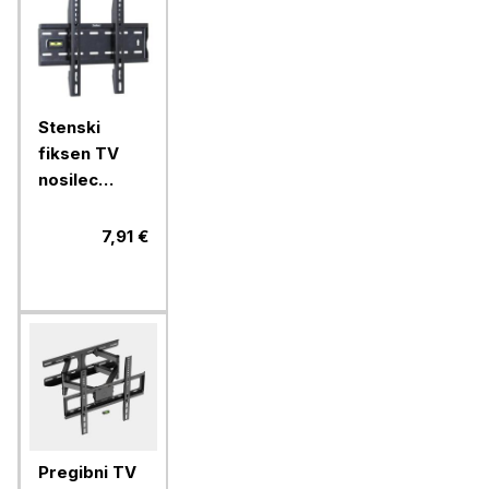
Stenski
fiksen TV
nosilec
VonHaus 15
do 42''
7,91 €
Pregibni TV