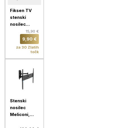
Fiksen TV
stenski
nosilec
VonHaus 37-
15,90 €
70'', do 35
9,90 €
kg
za 30 Zlatih
točk
Stenski
nosilec
Meliconi,
FlatStyle