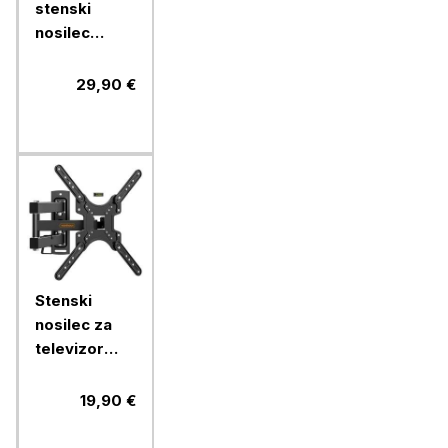
stenski
nosilec
VonHaus 24-
56'', do 45
29,90 €
kg
Stenski
nosilec za
televizor
Vonhaus s
popolnim
19,90 €
nagibom in
zasukom