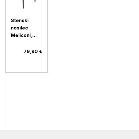
Stenski
nosilec
Meliconi,
FlatStyle
FDR400,
79,90 €
Fast Block