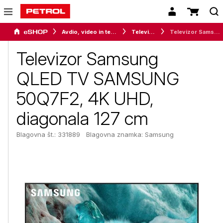
Avdio, video in telefonija
Televizorji
Televizor Samsung QLED TV SAMSUNG 50Q7F2, 4K UHD, diagonala 127 cm
Televizor Samsung
QLED TV SAMSUNG
50Q7F2, 4K UHD,
diagonala 127 cm
Blagovna št.: 331889
Blagovna znamka:
Samsung