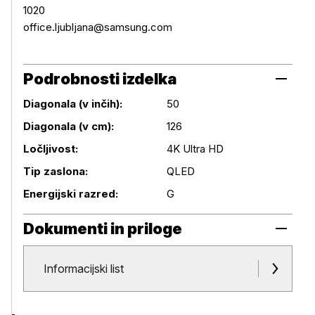
1020
office.ljubljana@samsung.com
Podrobnosti izdelka
Diagonala (v inčih):
50
Diagonala (v cm):
126
Podrobnosti izdelka
Ločljivost:
4K Ultra HD
Tip zaslona:
QLED
Energijski razred:
G
Dokumenti in priloge
Dokumenti in priloge
Informacijski list