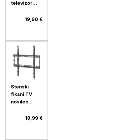
televizor
Vonhaus s
popolnim
19,90 €
nagibom in
zasukom
Stenski
fiksni TV
nosilec
32''-70''
MANHATTAN,
19,99 €
40kg, črne
barve, ultra
tanek