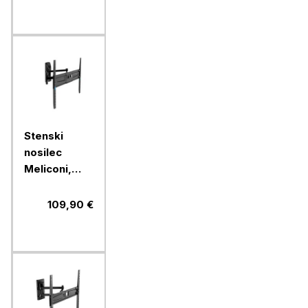
Stenski
nosilec
Meliconi,
FlatStyle
FDRP600,
109,90 €
Fast Block