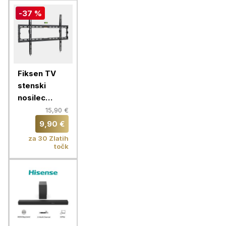
-37 %
Fiksen TV
stenski
nosilec
VonHaus 37-
15,90 €
70'', do 35
9,90 €
kg
za 30 Zlatih
točk