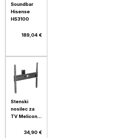
Soundbar
Hisense
HS3100
189,04 €
Stenski
nosilec za
TV Meliconi,
Flatstyle
FTR400 CG
34,90 €