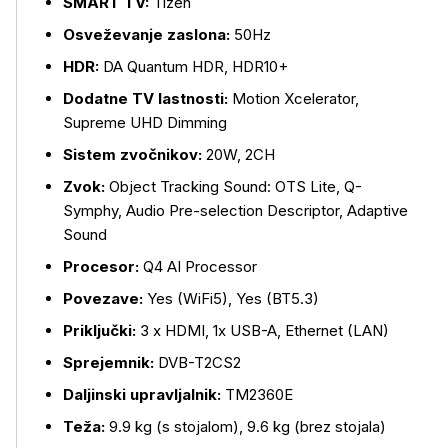
SMART TV:
Tizen
Osveževanje zaslona:
50Hz
HDR:
DA Quantum HDR, HDR10+
Dodatne TV lastnosti:
Motion Xcelerator,
Supreme UHD Dimming
Sistem zvočnikov:
20W, 2CH
Zvok:
Object Tracking Sound: OTS Lite, Q-
Symphy, Audio Pre-selection Descriptor, Adaptive
Sound
Procesor:
Q4 AI Processor
Več o izdelku
Povezave:
Yes (WiFi5), Yes (BT5.3)
Priključki:
3 x HDMI, 1x USB-A, Ethernet (LAN)
Sprejemnik:
DVB-T2CS2
Daljinski upravljalnik:
TM2360E
Teža:
9.9 kg (s stojalom), 9.6 kg (brez stojala)