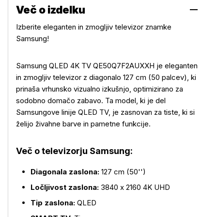
Več o izdelku
Izberite eleganten in zmogljiv televizor znamke
Samsung!
Samsung QLED 4K TV QE50Q7F2AUXXH je eleganten
in zmogljiv televizor z diagonalo 127 cm (50 palcev), ki
prinaša vrhunsko vizualno izkušnjo, optimizirano za
sodobno domačo zabavo. Ta model, ki je del
Samsungove linije QLED TV, je zasnovan za tiste, ki si
želijo živahne barve in pametne funkcije.
Več o televizorju Samsung:
Diagonala zaslona:
127 cm (50'')
Ločljivost zaslona:
3840 x 2160 4K UHD
Tip zaslona:
QLED