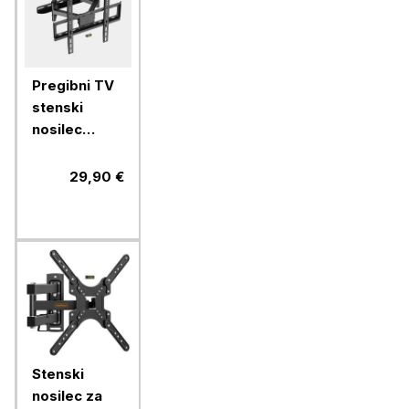
Pregibni TV
stenski
nosilec
VonHaus 24-
56'', do 45
29,90 €
kg
Stenski
nosilec za