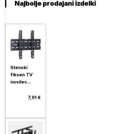
Najbolje prodajani izdelki
Stenski
fiksen TV
nosilec
VonHaus 15
do 42''
7,91 €