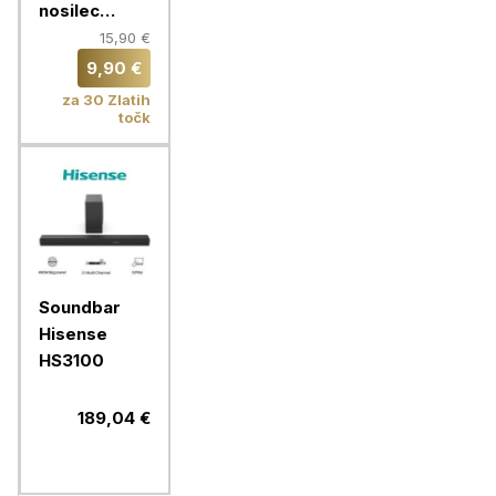
nosilec
VonHaus 37-
15,90 €
70'', do 35
9,90 €
kg
za 30 Zlatih
točk
Soundbar
Hisense
HS3100
189,04 €