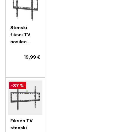
Stenski
fiksni TV
nosilec
32''-70''
MANHATTAN,
19,99 €
40kg, črne
barve, ultra
tanek
-37 %
Fiksen TV
stenski