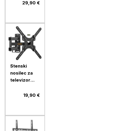
56'', do 45
29,90 €
kg
Stenski
nosilec za
televizor
Vonhaus s
popolnim
19,90 €
nagibom in
zasukom