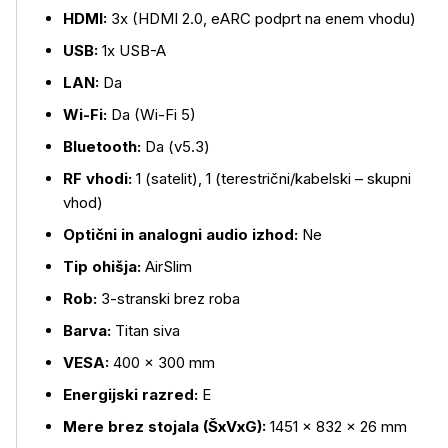
HDMI:
3x (HDMI 2.0, eARC podprt na enem vhodu)
USB:
1x USB-A
LAN:
Da
Wi-Fi:
Da (Wi-Fi 5)
Bluetooth:
Da (v5.3)
RF vhodi:
1 (satelit), 1 (terestrični/kabelski – skupni
vhod)
Optični in analogni audio izhod:
Ne
Tip ohišja:
AirSlim
Rob:
3-stranski brez roba
Barva:
Titan siva
VESA:
400 × 300 mm
Energijski razred:
E
Mere brez stojala (ŠxVxG):
1451 × 832 × 26 mm