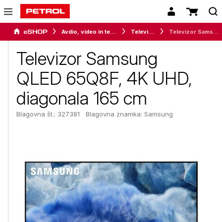
Avdio, video in telefonija
Televizorji
Televizor Samsung QLED 65Q8F, 4K UHD, diagonala 165 cm
Televizor Samsung
QLED 65Q8F, 4K UHD,
diagonala 165 cm
Blagovna št.: 327381
Blagovna znamka:
Samsung