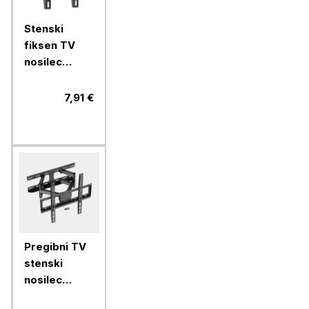
Stenski
fiksen TV
nosilec
VonHaus 15
do 42''
7,91 €
Pregibni TV
stenski
nosilec
VonHaus 24-