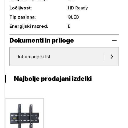
Podrobnosti izdelka
Ločljivost:
HD Ready
Tip zaslona:
QLED
Energijski razred:
E
Dokumenti in priloge
Dokumenti in priloge
Informacijski list
Najbolje prodajani izdelki