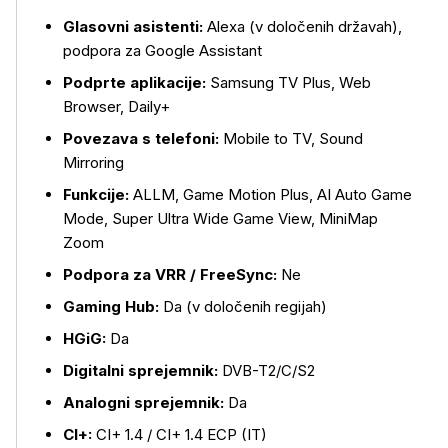
Glasovni asistenti:
Alexa (v določenih državah),
podpora za Google Assistant
Podprte aplikacije:
Samsung TV Plus, Web
Browser, Daily+
Povezava s telefoni:
Mobile to TV, Sound
Mirroring
Več o izdelku
Funkcije:
ALLM, Game Motion Plus, AI Auto Game
Mode, Super Ultra Wide Game View, MiniMap
Zoom
Podpora za VRR / FreeSync:
Ne
Gaming Hub:
Da (v določenih regijah)
HGiG:
Da
Digitalni sprejemnik:
DVB-T2/C/S2
Analogni sprejemnik:
Da
CI+:
CI+ 1.4 / CI+ 1.4 ECP (IT)