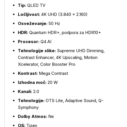
Tip:
QLED TV
Ločljivost:
4K UHD (3.840 × 2.160)
Osveževanje:
50 Hz
HDR:
Quantum HDR+, podpora za HDR10+
Procesor:
Q4 AI
Tehnologije slike:
Supreme UHD Dimming,
Contrast Enhancer, 4K Upscaling, Motion
Xcelerator, Color Booster Pro
Kontrast:
Mega Contrast
Izhodna moč:
20 W
Kanali:
2.0
Tehnologije:
OTS Lite, Adaptive Sound, Q-
Symphony
Dolby Atmos:
Ne
OS:
Tizen