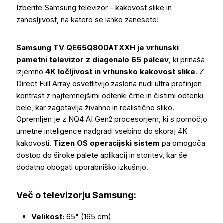
Izberite Samsung televizor – kakovost slike in
zanesljivost, na katero se lahko zanesete!
Samsung TV QE65Q80DATXXH je vrhunski
pametni televizor z diagonalo 65 palcev,
ki prinaša
izjemno
4K ločljivost in vrhunsko kakovost slike
. Z
Direct Full Array osvetlitvijo zaslona nudi ultra prefinjen
kontrast z najtemnejšimi odtenki črne in čistimi odtenki
bele, kar zagotavlja živahno in realistično sliko.
Opremljen je z NQ4 AI Gen2 procesorjem, ki s pomočjo
umetne inteligence nadgradi vsebino do skoraj 4K
kakovosti.
Tizen OS operacijski sistem
pa omogoča
dostop do široke palete aplikacij in storitev, kar še
dodatno obogati uporabniško izkušnjo.
Več o televizorju Samsung:
Velikost:
65" (165 cm)