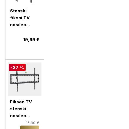
Stenski
fiksni TV
nosilec
32''-70''
MANHATTAN,
19,99 €
40kg, črne
barve, ultra
tanek
-37 %
Fiksen TV
stenski
nosilec
VonHaus 37-
15,90 €