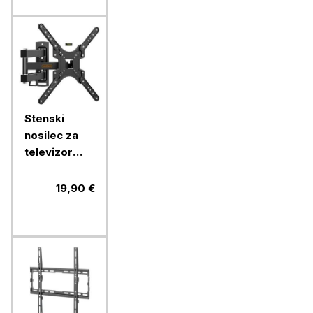
Stenski
nosilec za
televizor
Vonhaus s
popolnim
19,90 €
nagibom in
zasukom