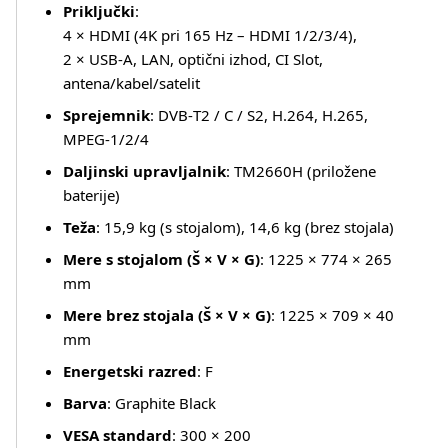
Priključki
:
4 × HDMI (4K pri 165 Hz – HDMI 1/2/3/4),
2 × USB‑A, LAN, optični izhod, CI Slot,
antena/kabel/satelit
Sprejemnik
: DVB‑T2 / C / S2, H.264, H.265,
MPEG‑1/2/4
Daljinski upravljalnik
: TM2660H (priložene
baterije)
Teža
: 15,9 kg (s stojalom), 14,6 kg (brez stojala)
Mere s stojalom (Š × V × G)
: 1225 × 774 × 265
mm
Mere brez stojala (Š × V × G)
: 1225 × 709 × 40
mm
Energetski razred
: F
Barva
: Graphite Black
VESA standard
: 300 × 200