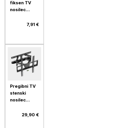
fiksen TV
nosilec
VonHaus 15
do 42''
7,91 €
Pregibni TV
stenski
nosilec
VonHaus 24-
56'', do 45
29,90 €
kg