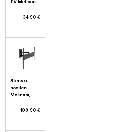
TV Meliconi,
Flatstyle
FTR400 CG
34,90 €
Stenski
nosilec
Meliconi,
FlatStyle
FDRP600,
109,90 €
Fast Block