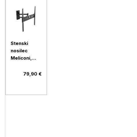
Stenski
nosilec
Meliconi,
FlatStyle
FDR400,
79,90 €
Fast Block