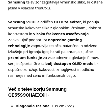
Samsung
televizor zagotavlja vrhunsko sliko, ki ostane
jasna v vsakem trenutku.
Samsung S90H
je odličen
OLED televizor
, ki ponuja
vrhunsko kakovost slike z globokimi črninami, dobrim
kontrastom in
visoko frekvenco osveževanja
.
Zahvaljujoč podpori za
napredne gaming
tehnologije
zagotavlja tekočo, natančno in odzivno
izkušnjo pri igranju iger, hkrati pa ohranja ključne
premium funkcije
za vsakodnevno gledanje filmov,
serij in športa. Gre za
bolj dostopen OLED model
, ki
uspešno združuje kakovost, zmogljivost in odlično
razmerje med ceno in funkcionalnostjo.
Več o televizorju Samsung
QE55S90HAEXXH:
Diagonala zaslona
: 139 cm (55")