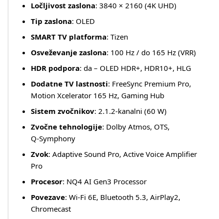
Ločljivost zaslona
: 3840 × 2160 (4K UHD)
Tip zaslona
: OLED
SMART TV platforma
: Tizen
Osveževanje zaslona
: 100 Hz / do 165 Hz (VRR)
HDR podpora
: da – OLED HDR+, HDR10+, HLG
Dodatne TV lastnosti
: FreeSync Premium Pro,
Motion Xcelerator 165 Hz, Gaming Hub
Sistem zvočnikov
: 2.1.2‑kanalni (60 W)
Zvočne tehnologije
: Dolby Atmos, OTS,
Q‑Symphony
Zvok
: Adaptive Sound Pro, Active Voice Amplifier
Pro
Procesor
: NQ4 AI Gen3 Processor
Več o izdelku
Povezave
: Wi‑Fi 6E, Bluetooth 5.3, AirPlay2,
Chromecast