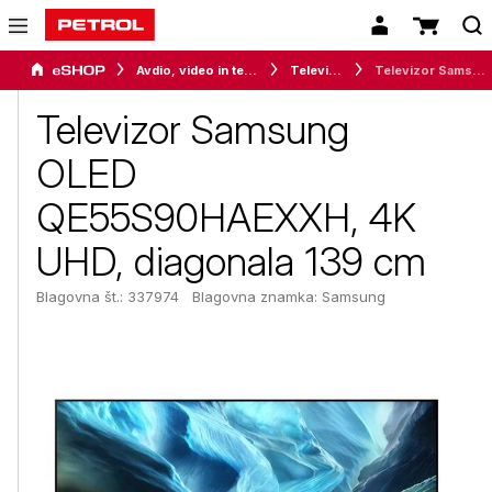
Avdio, video in telefonija
Televizorji
Televizor Samsung OLED QE55S90HAEXXH, 4K UHD, diagonala 139 cm
Televizor Samsung
OLED
QE55S90HAEXXH, 4K
UHD, diagonala 139 cm
Blagovna št.: 337974
Blagovna znamka:
Samsung