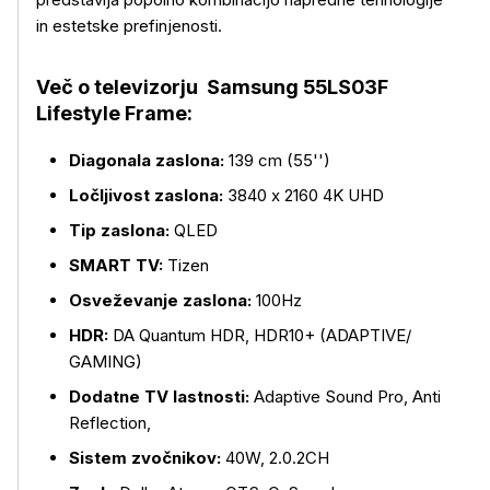
in estetske prefinjenosti.
Več o televizorju Samsung 55LS03F
Lifestyle Frame:
Diagonala zaslona:
139 cm (55'')
Ločljivost zaslona:
3840 x 2160 4K UHD
Tip zaslona:
QLED
SMART TV:
Tizen
Osveževanje zaslona:
100Hz
HDR:
DA Quantum HDR, HDR10+ (ADAPTIVE/
GAMING)
Več o izdelku
Dodatne TV lastnosti:
Adaptive Sound Pro, Anti
Reflection,
Sistem zvočnikov:
40W, 2.0.2CH