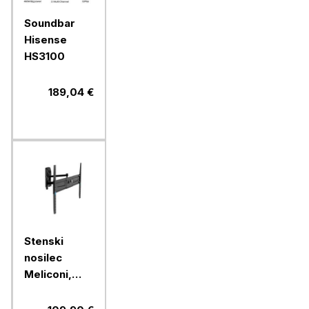
Soundbar
Hisense
HS3100
189,04 €
Stenski
nosilec
Meliconi,
FlatStyle
FDRP600,