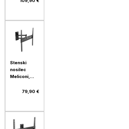
109,90 €
Fast Block
Stenski
nosilec
Meliconi,
FlatStyle
FDR400,
79,90 €
Fast Block