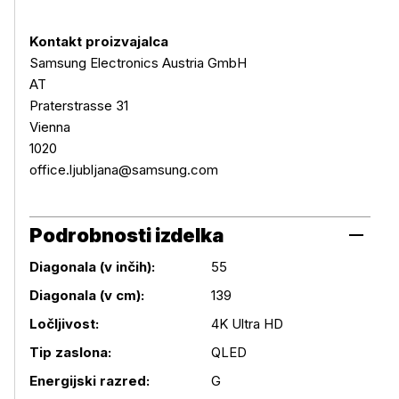
Kontakt proizvajalca
Samsung Electronics Austria GmbH
AT
Praterstrasse 31
Vienna
1020
office.ljubljana@samsung.com
Podrobnosti izdelka
Diagonala (v inčih):
55
Diagonala (v cm):
139
Podrobnosti izdelka
Ločljivost:
4K Ultra HD
Tip zaslona:
QLED
Energijski razred:
G