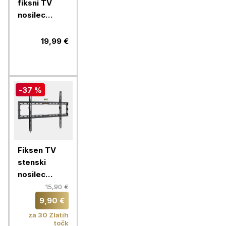
fiksni TV
nosilec
32''-70''
MANHATTAN,
19,99 €
40kg, črne
barve, ultra
tanek
-37 %
Fiksen TV
stenski
nosilec
VonHaus 37-
15,90 €
70'', do 35
9,90 €
kg
za 30 Zlatih
točk