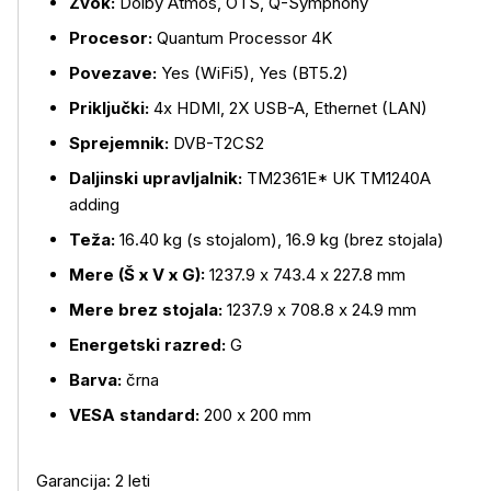
Zvok:
Dolby Atmos, OTS, Q-Symphony
Procesor:
Quantum Processor 4K
Povezave:
Yes (WiFi5), Yes (BT5.2)
Priključki:
4x HDMI, 2X USB-A, Ethernet (LAN)
Sprejemnik:
DVB-T2CS2
Daljinski upravljalnik:
TM2361E* UK TM1240A
adding
Teža:
16.40 kg (s stojalom), 16.9 kg (brez stojala)
Mere (Š x V x G):
1237.9 x 743.4 x 227.8 mm
Mere brez stojala:
1237.9 x 708.8 x 24.9 mm
Energetski razred:
G
Barva:
črna
VESA standard:
200 x 200 mm
Garancija: 2 leti