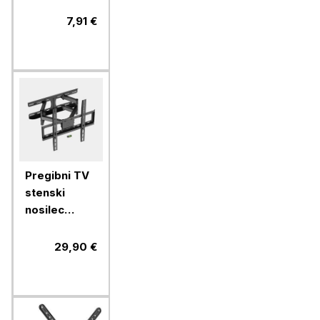
VonHaus 15
do 42''
7,91 €
Pregibni TV
stenski
nosilec
VonHaus 24-
56'', do 45
29,90 €
kg