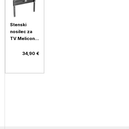
Stenski
nosilec za
TV Meliconi,
Flatstyle
FTR400 CG
34,90 €