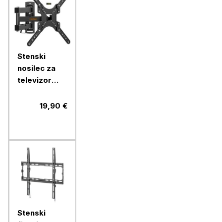
Stenski
nosilec za
televizor
Vonhaus s
popolnim
19,90 €
nagibom in
zasukom
Stenski