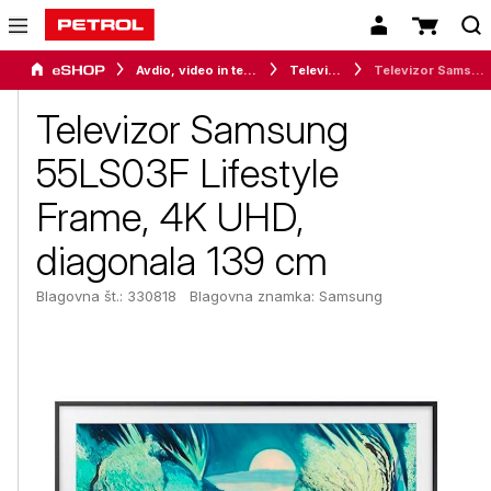
Avdio, video in telefonija
Televizorji
Televizor Samsung 55LS03F Lifestyle Frame, 4K UHD, diagonala 139 cm
Televizor Samsung
55LS03F Lifestyle
Frame, 4K UHD,
diagonala 139 cm
Blagovna št.: 330818
Blagovna znamka:
Samsung