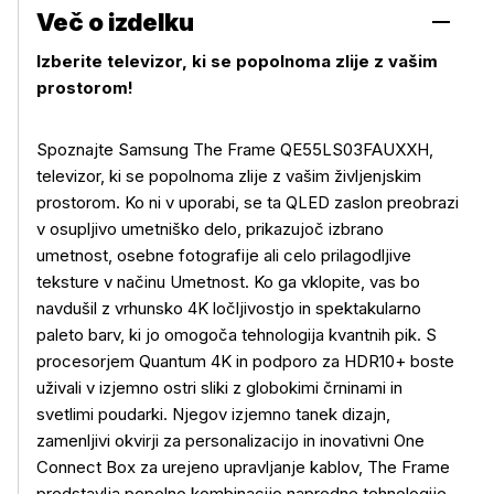
Več o izdelku
Izberite televizor, ki se popolnoma zlije z vašim
prostorom!
Spoznajte Samsung The Frame QE55LS03FAUXXH,
televizor, ki se popolnoma zlije z vašim življenjskim
prostorom. Ko ni v uporabi, se ta QLED zaslon preobrazi
v osupljivo umetniško delo, prikazujoč izbrano
umetnost, osebne fotografije ali celo prilagodljive
teksture v načinu Umetnost. Ko ga vklopite, vas bo
navdušil z vrhunsko 4K ločljivostjo in spektakularno
paleto barv, ki jo omogoča tehnologija kvantnih pik. S
procesorjem Quantum 4K in podporo za HDR10+ boste
uživali v izjemno ostri sliki z globokimi črninami in
svetlimi poudarki. Njegov izjemno tanek dizajn,
zamenljivi okvirji za personalizacijo in inovativni One
Connect Box za urejeno upravljanje kablov, The Frame
predstavlja popolno kombinacijo napredne tehnologije