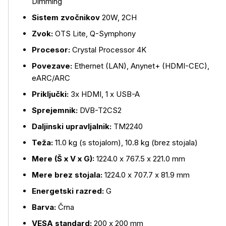
Dimming
Sistem zvočnikov
20W, 2CH
Zvok:
OTS Lite, Q-Symphony
Procesor:
Crystal Processor 4K
Povezave:
Ethernet (LAN), Anynet+ (HDMI-CEC),
eARC/ARC
Priključki:
3x HDMI, 1 x USB-A
Sprejemnik:
DVB-T2CS2
Daljinski upravljalnik:
TM2240
Teža:
11.0 kg (s stojalom), 10.8 kg (brez stojala)
Mere (Š x V x G):
1224.0 x 767.5 x 221.0 mm
Mere brez stojala:
1224.0 x 707.7 x 81.9 mm
Energetski razred:
G
Barva:
Črna
VESA standard:
200 x 200 mm