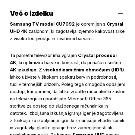
Več o izdelku
Samsung TV model CU7092
je opremljen s
Crystal
UHD 4K
zaslonom, ki zagotavlja izjemno kakovost slike
z visoko ločljivostjo in živahnimi barvami.
Ta pametni televizor ima vgrajen
Crystal procesor
4K
, ki optimizira barve in kontrast, da prinaša resnično
4K izkušnjo
. Z
visokodinamičnim območjem (HDR)
lahko uživate v širokem spektru barv in podrobnosti,
tudi v temnejših prizorih. Poleg tega omogoča oddaljeni
dostop, kar pomeni, da lahko zrcalite računalniški zaslon
na televizorju in uporabljate Microsoft Office 365
storitve za dostop do službenega računalnika in
datotek. Izboljšana izkušnja igranja iger je zagotovljena
z funkcijo za izboljšanje igre, ki zmanjšuje vhodni zamik
in zagotavlja gladko igranje brez zamegljenosti ali
preskakovanja slik. Za konec,
Samsung UHD
ponuja