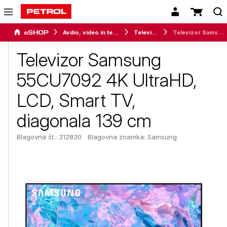
Avdio, video in telefonija
Televizorji
Televizor Samsung 55CU7092 4K UltraHD, LCD, Smart TV, diagonala 139 cm
Televizor Samsung
55CU7092 4K UltraHD,
LCD, Smart TV,
diagonala 139 cm
Blagovna št.: 312830
Blagovna znamka:
Samsung