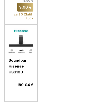
VonHaus 37-
15,90 €
70'', do 35
9,90 €
kg
za 30 Zlatih
točk
Soundbar
Hisense
HS3100
189,04 €