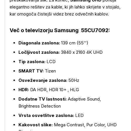
elegantno rešitev za kable, ki jih lahko skrijete v stojalo,
kar omogoča čistejši videz brez odvečnih kablov.
Več o televizorju Samsung 55CU7092:
Diagonala zaslona:
139 cm (55'')
Ločljivost zaslona:
3840 x 2160 4K UHD
Tip zaslona:
LCD
SMART TV:
Tizen
Osveževanje zaslona:
50Hz
Več o izdelku
HDR:
DA HDR, HDR 10+ , HLG
Dodatne TV lastnosti:
Adaptive Sound,
Brightness Detection
Vrsta osvetlitve zaslona:
LED
Kakovost slike:
Mega Contrast, Pur Color, UHD