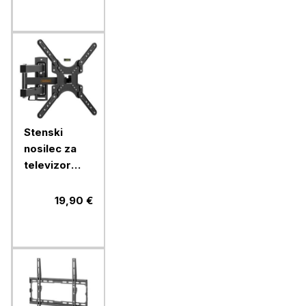
Stenski
nosilec za
televizor
Vonhaus s
popolnim
19,90 €
nagibom in
zasukom