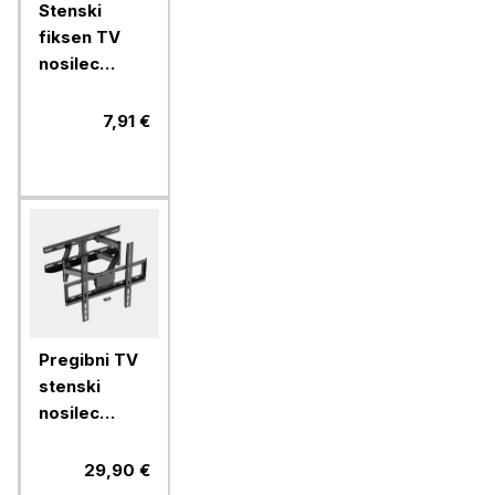
Stenski
fiksen TV
nosilec
VonHaus 15
do 42''
7,91 €
Pregibni TV
stenski
nosilec
VonHaus 24-
56'', do 45
29,90 €
kg