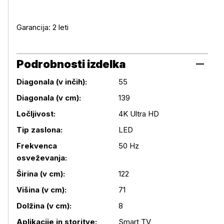
Garancija: 2 leti
Podrobnosti izdelka
Diagonala (v inčih):
55
Diagonala (v cm):
139
Ločljivost:
4K Ultra HD
Tip zaslona:
LED
Frekvenca
50 Hz
osveževanja:
Podrobnosti izdelka
Širina (v cm):
122
Višina (v cm):
71
Dolžina (v cm):
8
Aplikacije in storitve:
Smart TV