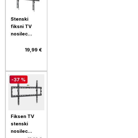
Stenski
fiksni TV
nosilec
32''-70''
MANHATTAN,
19,99 €
40kg, črne
barve, ultra
tanek
-37 %
Fiksen TV
stenski
nosilec