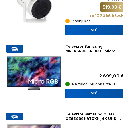
519,99 €
za 100 Zlatih točk
Zadnji kosi
VEČ
Televizor Samsung
MRE65R95HATXXH, Micro
RGB, 4K UHD, diagonala 165
cm
2.699,00 €
Na zalogi pri dobavitelju
VEČ
Televizor Samsung OLED
QE65S99HATXXH, 4K UHD,
diagonala 165 cm