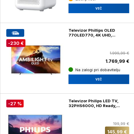
VEČ
Televizor Phillips OLED
77OLED770, 4K UHD,
diagonala 195 cm
-230 €
1.999,99 €
1.769,99 €
Na zalogi pri dobavitelju
VEČ
Televizor Philips LED TV,
-27 %
32PHS6000, HD Ready,
diagonala 80 cm
199,99 €
145,99 €