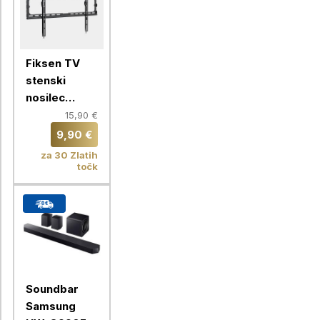
Fiksen TV
stenski
nosilec
VonHaus 37-
15,90 €
70'', do 35
9,90 €
kg
za 30 Zlatih
točk
Soundbar
Samsung