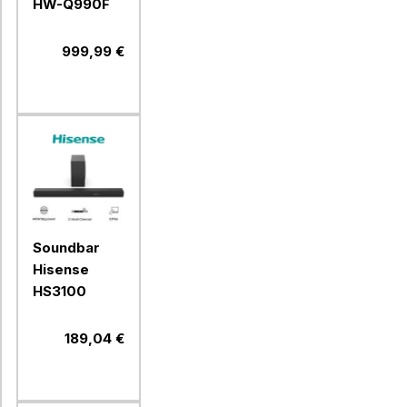
HW-Q990F
999,99 €
Soundbar
Hisense
HS3100
189,04 €