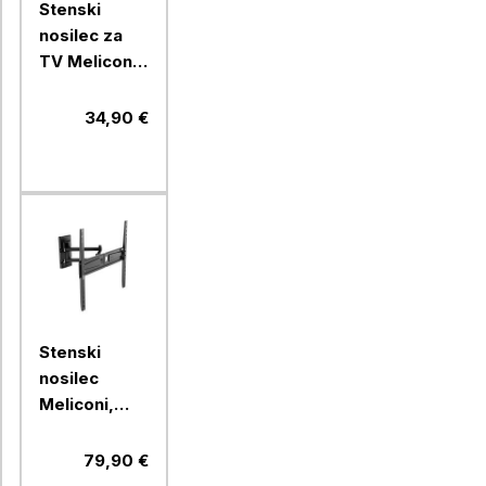
Stenski
nosilec za
TV Meliconi,
Flatstyle
FTR400 CG
34,90 €
Stenski
nosilec
Meliconi,
FlatStyle
FDR400,
79,90 €
Fast Block