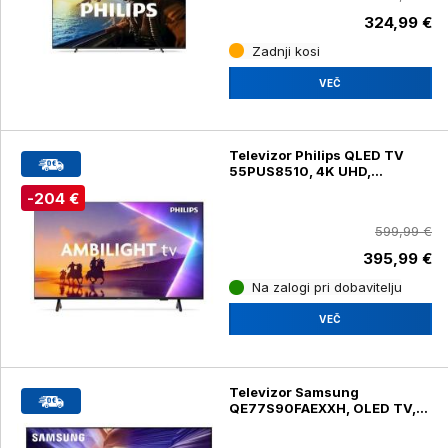
324,99 €
Zadnji kosi
VEČ
Televizor Philips QLED TV
55PUS8510, 4K UHD,
diagonala 139 cm
-204 €
599,99 €
395,99 €
Na zalogi pri dobavitelju
VEČ
Televizor Samsung
QE77S90FAEXXH, OLED TV,
4K UHD, diagonala 195 cm