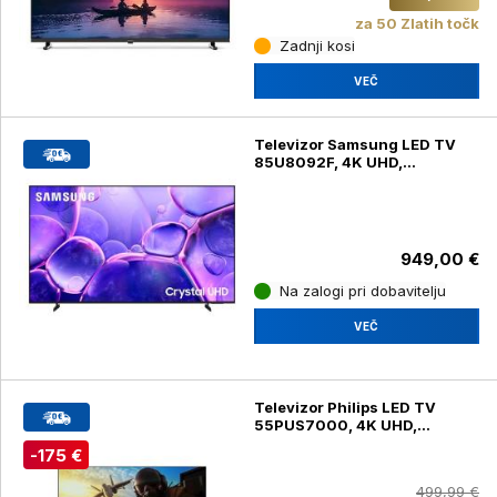
za 50 Zlatih točk
Zadnji kosi
VEČ
Televizor Samsung LED TV
85U8092F, 4K UHD,
diagonala 215 cm
949,00 €
Na zalogi pri dobavitelju
VEČ
Televizor Philips LED TV
55PUS7000, 4K UHD,
diagonala 139 cm
-175 €
499,99 €