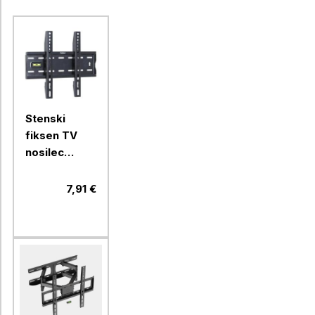
Stenski
fiksen TV
nosilec
VonHaus 15
do 42''
7,91 €