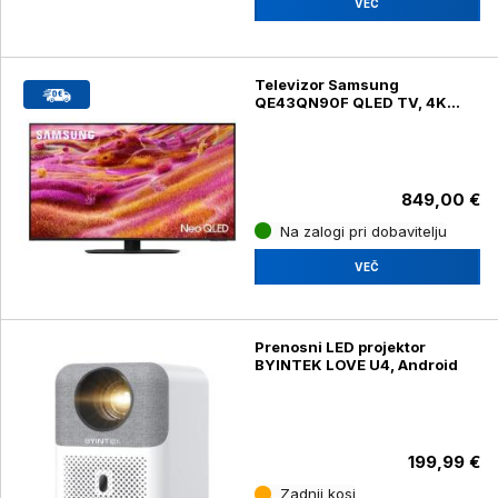
VEČ
Televizor Samsung
QE43QN90F QLED TV, 4K
UHD, diagonala 108 cm
849,00 €
Na zalogi pri dobavitelju
VEČ
Prenosni LED projektor
BYINTEK LOVE U4, Android
199,99 €
Zadnji kosi