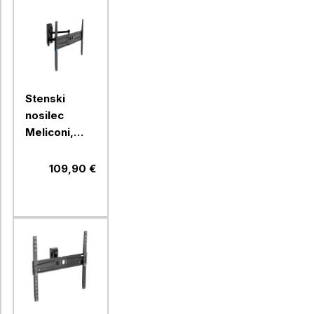
Stenski
nosilec
Meliconi,
FlatStyle
FDRP600,
109,90 €
Fast Block