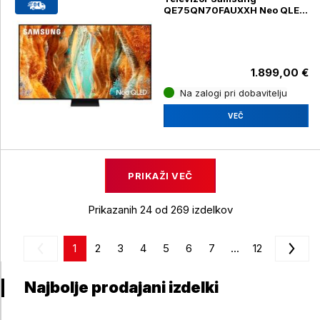
QE75QN70FAUXXH Neo QLED
Mini LED, 4K UHD, diagonala
190cm
1.899,00 €
Na zalogi pri dobavitelju
VEČ
PRIKAŽI VEČ
Prikazanih 24 od 269 izdelkov
1
2
3
4
5
6
7
...
12
Najbolje prodajani izdelki