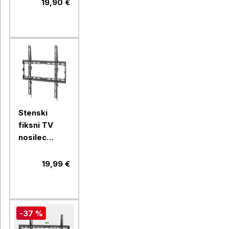
popolnim
19,90 €
nagibom in
zasukom
Stenski
fiksni TV
nosilec
32''-70''
MANHATTAN,
19,99 €
40kg, črne
barve, ultra
tanek
-37 %