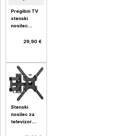
Pregibni TV
stenski
nosilec
VonHaus 24-
56'', do 45
29,90 €
kg
Stenski
nosilec za
televizor
Vonhaus s