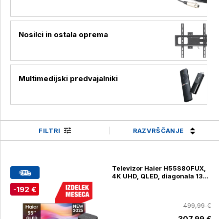
Nosilci in ostala oprema
Multimedijski predvajalniki
RAZVRŠČANJE
FILTRI
Televizor Haier H55S80FUX,
4K UHD, QLED, diagonala 139
cm + aparat Haier HMB5A 011,
-192 €
700 W za pripravo napitkov
(H55S80FUX)
499,99 €
307,99 €