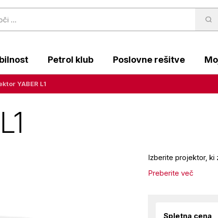
ilnost
Petrol klub
Poslovne rešitve
Moj
ektor YABER L1
L1
Izberite projektor, k
Preberite več
Spletna cena