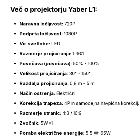
Več o projektorju Yaber L1:
Naravna ločljivost:
720P
Podprta ločljivost:
1080P
Vir svetlobe:
LED
Več o izdelku
Razmerje projiciranja:
1.36:1
Povečava (povečava):
50% - 100%
Velikost projiciranja
: 30" - 150"
Razdalja projiciranja:
0,8 m - 5 m
Način ostrenja:
Električni
Korekcija trapeza:
4P in samodejna navpična korekcij
Razmerje stranic:
4:3 / 16:9
Zvočnik:
5W*1
Poraba električne energije:
5,5 W: 65W