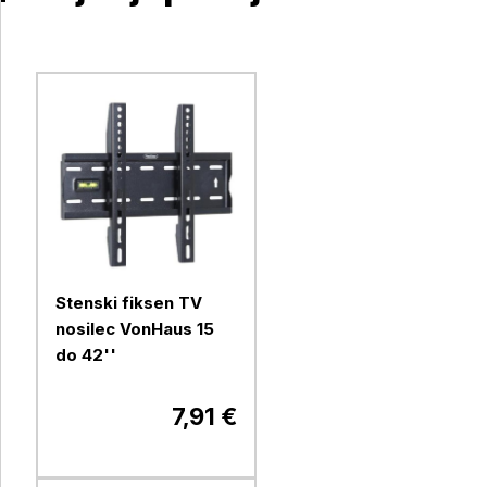
Stenski fiksen TV
nosilec VonHaus 15
do 42''
7,91 €