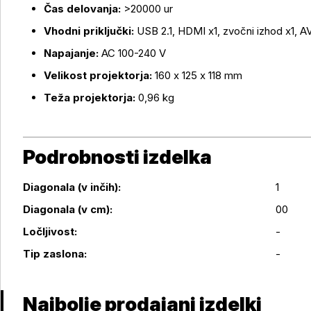
Čas delovanja:
>20000 ur
Vhodni priključki:
USB 2.1, HDMI x1, zvočni izhod x1, AV
Napajanje:
AC 100-240 V
Velikost projektorja:
160 x 125 x 118 mm
Teža projektorja:
0,96 kg
Podrobnosti izdelka
Diagonala (v inčih):
1
Diagonala (v cm):
00
Podrobnosti izdelka
Ločljivost:
-
Tip zaslona:
-
Najbolje prodajani izdelki