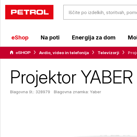
eShop
Na poti
Energija za dom
Mob
Avdio, video in telefonija
Televizorji
Proj
Projektor YABER 
Blagovna št.: 328979
Blagovna znamka:
Yaber