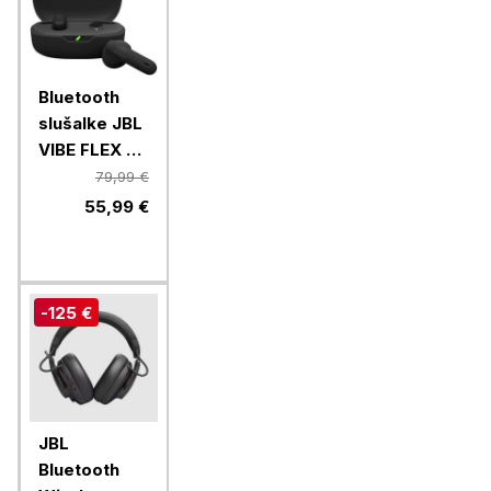
Bluetooth
slušalke JBL
VIBE FLEX 2,
črne
79,99 €
55,99 €
-125 €
JBL
Bluetooth