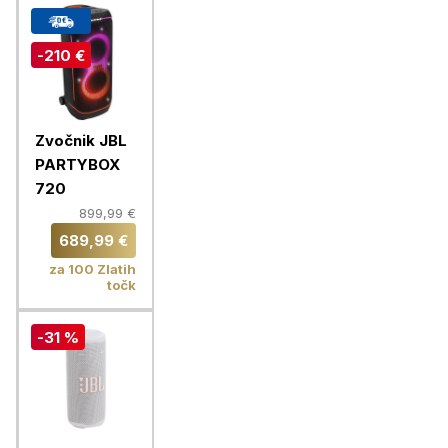
-210 €
Zvočnik JBL
PARTYBOX
720
899,99 €
689,99 €
za 100 Zlatih
točk
-31 %