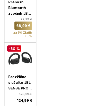
Prenosni
Bluetooth
zvočnik JBL
Grip, white
99,99 €
68,99 €
za 50 Zlatih
točk
-30 %
Brezžične
slušalke JBL
SENSE PRO,
črne
179,99 €
124,99 €