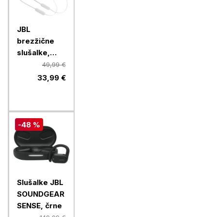
JBL
brezžične
slušalke,
Tune 125BT,
49,99 €
White
33,99 €
-48 %
Slušalke JBL
SOUNDGEAR
SENSE, črne