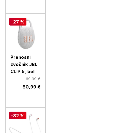
-27 %
Prenosni
zvočnik JBL
CLIP 5, bel
69,99 €
50,99 €
-32 %