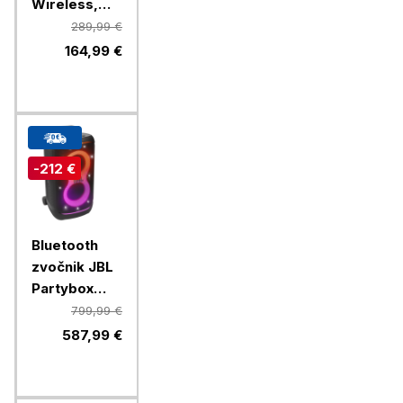
Wireless,
brezžične
289,99 €
slušalke
164,99 €
Quantum 910
-212 €
Bluetooth
zvočnik JBL
Partybox
520, črn
799,99 €
587,99 €