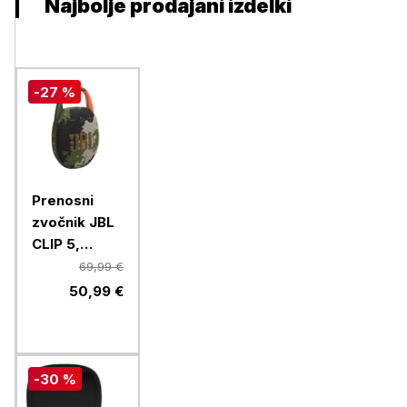
Najbolje prodajani izdelki
-27 %
Prenosni
zvočnik JBL
CLIP 5,
squad
69,99 €
50,99 €
-30 %