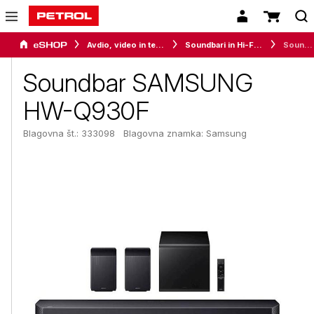
Avdio, video in telefonija
Soundbari in Hi-Fi zvočniki
Soundbar SAMSUNG HW-Q930F
Soundbar SAMSUNG
HW-Q930F
Blagovna št.: 333098
Blagovna znamka:
Samsung