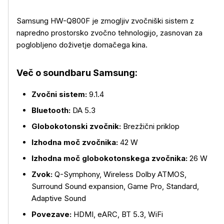
Samsung HW-Q800F je zmogljiv zvočniški sistem z
napredno prostorsko zvočno tehnologijo, zasnovan za
poglobljeno doživetje domačega kina.
Več o soundbaru Samsung:
Zvočni sistem:
9.1.4
Bluetooth:
DA 5.3
Globokotonski zvočnik:
Brezžični priklop
Izhodna moč zvočnika:
42 W
Več o izdelku
Izhodna moč globokotonskega zvočnika:
26 W
Zvok:
Q-Symphony, Wireless Dolby ATMOS,
Surround Sound expansion, Game Pro, Standard,
Adaptive Sound
Povezave:
HDMI, eARC, BT 5.3, WiFi