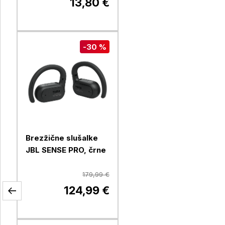
13,80 €
-30 %
Brezžične slušalke
JBL SENSE PRO, črne
179,99 €
124,99 €