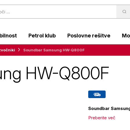
ilnost
Petrol klub
Poslovne rešitve
Moj
zvočniki
Soundbar Samsung HW-Q800F
ung HW-Q800F
Soundbar Samsung 
Preberite več