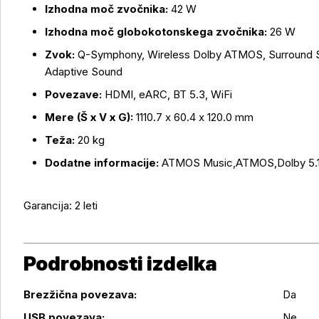
Več o izdelku
Izhodna moč zvočnika:
42 W
Izhodna moč globokotonskega zvočnika:
26 W
Zvok:
Q-Symphony, Wireless Dolby ATMOS, Surround S
Adaptive Sound
Povezave:
HDMI, eARC, BT 5.3, WiFi
Mere (Š x V x G):
1110.7 x 60.4 x 120.0 mm
Teža:
20 kg
Dodatne informacije:
ATMOS Music,ATMOS,Dolby 5.1ch
Garancija: 2 leti
Podrobnosti izdelka
Brezžična povezava:
Da
USB povezava:
Ne