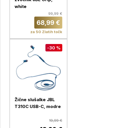
white
99,99 €
68,99 €
za 50 Zlatih točk
-30 %
Žične slušalke JBL
T310C USB-C, modre
19,99 €