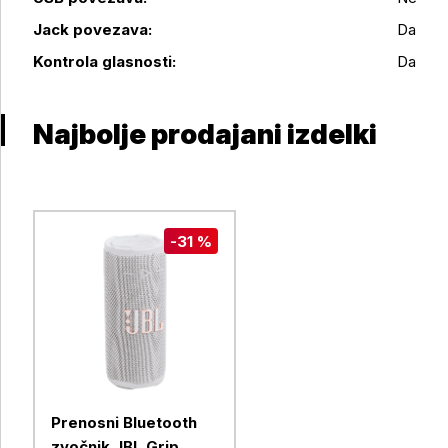
Podrobnosti izdelka
Jack povezava:
Da
Kontrola glasnosti:
Da
Najbolje prodajani izdelki
-31 %
Prenosni Bluetooth
zvočnik JBL Grip,