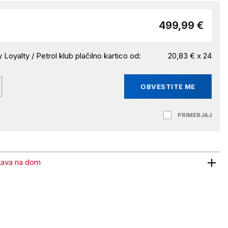
499,99 €
 Loyalty / Petrol klub plačilno kartico od:
20,83 € x 24
OBVESTITE ME
PRIMERJAJ
tava na dom
 na dom