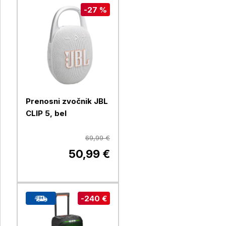
-27 %
Prenosni zvočnik JBL
CLIP 5, bel
69,99 €
50,99 €
-240 €