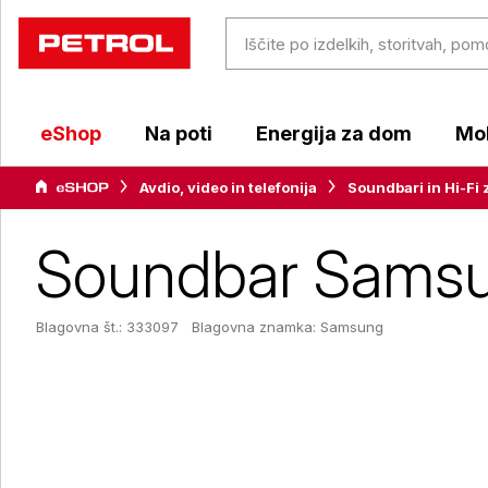
eShop
Na poti
Energija za dom
Mob
Avdio, video in telefonija
Soundbari in Hi-Fi 
Soundbar Sams
Blagovna št.: 333097
Blagovna znamka:
Samsung