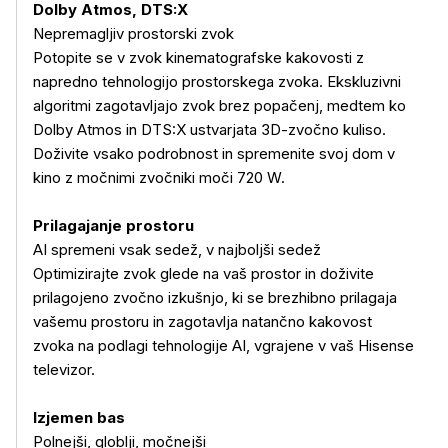
Dolby Atmos, DTS:X
Nepremagljiv prostorski zvok
Potopite se v zvok kinematografske kakovosti z
napredno tehnologijo prostorskega zvoka. Ekskluzivni
algoritmi zagotavljajo zvok brez popačenj, medtem ko
Dolby Atmos in DTS:X ustvarjata 3D-zvočno kuliso.
Doživite vsako podrobnost in spremenite svoj dom v
kino z močnimi zvočniki moči 720 W.
Prilagajanje prostoru
AI spremeni vsak sedež, v najboljši sedež
Optimizirajte zvok glede na vaš prostor in doživite
prilagojeno zvočno izkušnjo, ki se brezhibno prilagaja
vašemu prostoru in zagotavlja natančno kakovost
zvoka na podlagi tehnologije AI, vgrajene v vaš Hisense
televizor.
Izjemen bas
Polnejši, globlji, močnejši