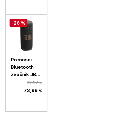
-26 %
Prenosni
Bluetooth
zvočnik JBL
Grip, black
99,99 €
73,99 €