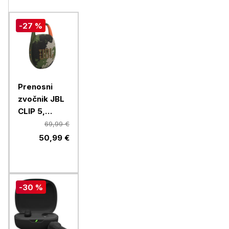
-27 %
Prenosni
zvočnik JBL
CLIP 5,
squad
69,99 €
50,99 €
-30 %