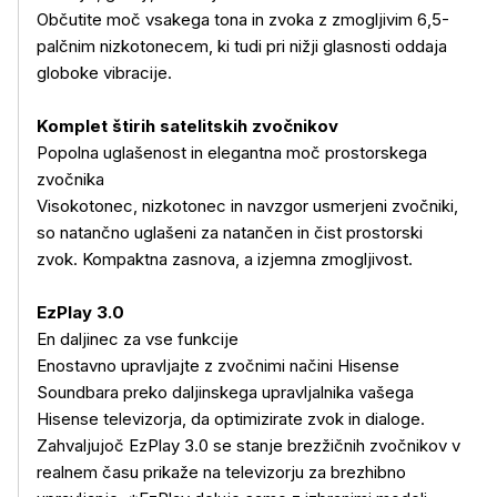
Občutite moč vsakega tona in zvoka z zmogljivim 6,5-
palčnim nizkotonecem, ki tudi pri nižji glasnosti oddaja
globoke vibracije.
Komplet štirih satelitskih zvočnikov
Popolna uglašenost in elegantna moč prostorskega
zvočnika
Visokotonec, nizkotonec in navzgor usmerjeni zvočniki,
so natančno uglašeni za natančen in čist prostorski
zvok. Kompaktna zasnova, a izjemna zmogljivost.
Več o izdelku
EzPlay 3.0
En daljinec za vse funkcije
Enostavno upravljajte z zvočnimi načini Hisense
Soundbara preko daljinskega upravljalnika vašega
Hisense televizorja, da optimizirate zvok in dialoge.
Zahvaljujoč EzPlay 3.0 se stanje brezžičnih zvočnikov v
realnem času prikaže na televizorju za brezhibno