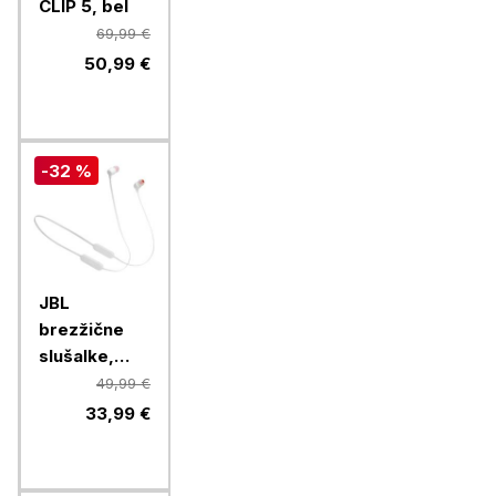
CLIP 5, bel
69,99 €
50,99 €
-32 %
JBL
brezžične
slušalke,
Tune 125BT,
49,99 €
White
33,99 €