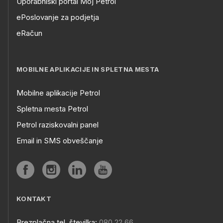
Uporabniški portal Moj Petrol
ePoslovanje za podjetja
eRačun
MOBILNE APLIKACIJE IN SPLETNA MESTA
Mobilne aplikacije Petrol
Spletna mesta Petrol
Petrol raziskovalni panel
Email in SMS obveščanje
KONTAKT
Brezplačna tel. številka:
080 22 66