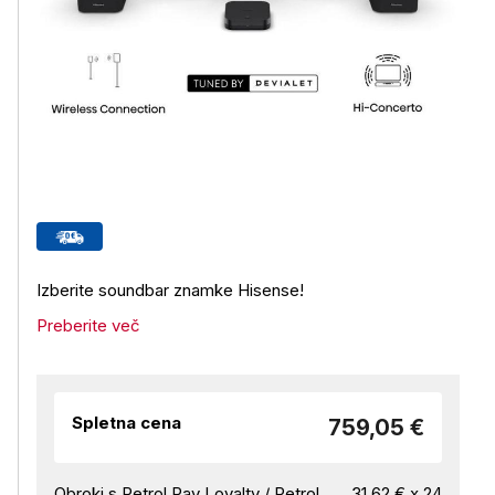
Izberite soundbar znamke Hisense!
Preberite več
Spletna cena
759,05 €
Obroki s Petrol Pay Loyalty / Petrol
31,62 € x 24