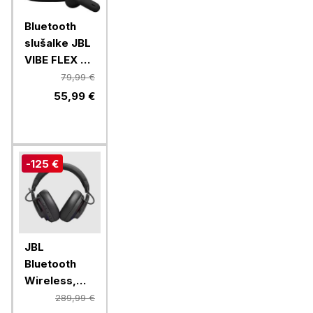
Bluetooth
slušalke JBL
VIBE FLEX 2,
črne
79,99 €
55,99 €
-125 €
JBL
Bluetooth
Wireless,
brezžične
289,99 €