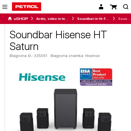
Avdio, video in telefonija
Soundbari in Hi-Fi zvočniki
Soundbar Hisense HT Saturn
Soundbar Hisense HT
Saturn
Blagovna št.: 335051
Blagovna znamka:
Hisense