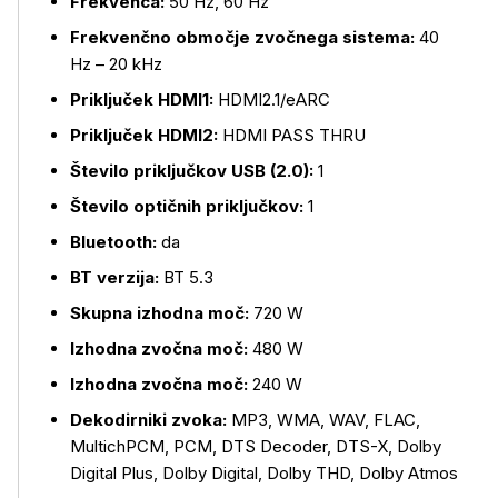
Frekvenca:
50 Hz, 60 Hz
Frekvenčno območje zvočnega sistema:
40
Hz – 20 kHz
Priključek HDMI1:
HDMI2.1/eARC
Priključek HDMI2:
HDMI PASS THRU
Število priključkov USB (2.0):
1
Število optičnih priključkov:
1
Bluetooth:
da
BT verzija:
BT 5.3
Skupna izhodna moč:
720 W
Izhodna zvočna moč:
480 W
Izhodna zvočna moč:
240 W
Dekodirniki zvoka:
MP3, WMA, WAV, FLAC,
MultichPCM, PCM, DTS Decoder, DTS-X, Dolby
Digital Plus, Dolby Digital, Dolby THD, Dolby Atmos