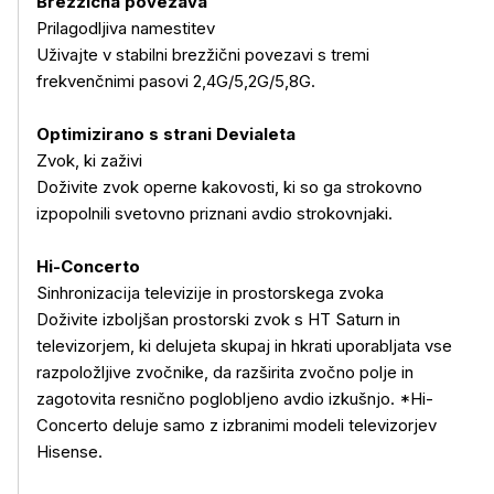
Brezžična povezava
Prilagodljiva namestitev
Uživajte v stabilni brezžični povezavi s tremi
frekvenčnimi pasovi 2,4G/5,2G/5,8G.
Optimizirano s strani Devialeta
Zvok, ki zaživi
Doživite zvok operne kakovosti, ki so ga strokovno
izpopolnili svetovno priznani avdio strokovnjaki.
Hi-Concerto
Sinhronizacija televizije in prostorskega zvoka
Doživite izboljšan prostorski zvok s HT Saturn in
televizorjem, ki delujeta skupaj in hkrati uporabljata vse
razpoložljive zvočnike, da razširita zvočno polje in
zagotovita resnično poglobljeno avdio izkušnjo. *Hi-
Concerto deluje samo z izbranimi modeli televizorjev
Hisense.