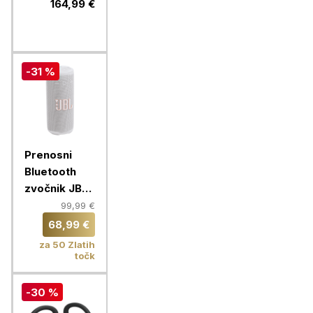
slušalke
164,99 €
Quantum 910
-31 %
Prenosni
Bluetooth
zvočnik JBL
Grip, white
99,99 €
68,99 €
za 50 Zlatih
točk
-30 %