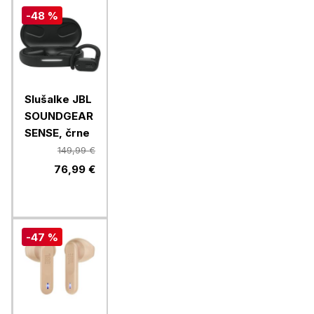
-48 %
Slušalke JBL
SOUNDGEAR
SENSE, črne
149,99 €
76,99 €
-47 %