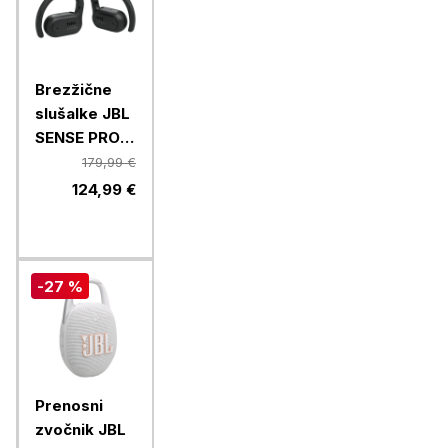
Brezžične
slušalke JBL
SENSE PRO,
črne
179,99 €
124,99 €
-27 %
Prenosni
zvočnik JBL