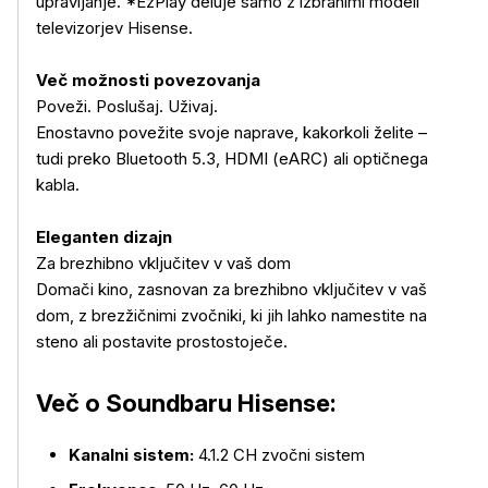
upravljanje. *EzPlay deluje samo z izbranimi modeli
televizorjev Hisense.
Več možnosti povezovanja
Poveži. Poslušaj. Uživaj.
Enostavno povežite svoje naprave, kakorkoli želite –
tudi preko Bluetooth 5.3, HDMI (eARC) ali optičnega
kabla.
Eleganten dizajn
Za brezhibno vključitev v vaš dom
Domači kino, zasnovan za brezhibno vključitev v vaš
dom, z brezžičnimi zvočniki, ki jih lahko namestite na
steno ali postavite prostostoječe.
Več o Soundbaru Hisense:
Kanalni sistem:
4.1.2 CH zvočni sistem