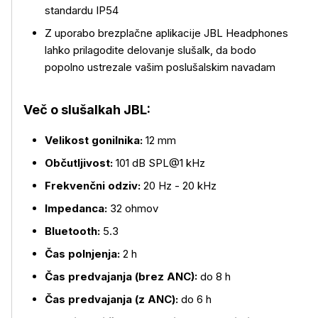
standardu IP54
Z uporabo brezplačne aplikacije JBL Headphones
lahko prilagodite delovanje slušalk, da bodo
popolno ustrezale vašim poslušalskim navadam
Več o slušalkah JBL:
Velikost gonilnika:
12 mm
Občutljivost:
101 dB SPL@1 kHz
Frekvenčni odziv:
20 Hz - 20 kHz
Impedanca:
32 ohmov
Bluetooth:
5.3
Čas polnjenja:
2 h
Čas predvajanja (brez ANC):
do 8 h
Čas predvajanja (z ANC):
do 6 h