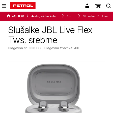
Avdio, video in telefonija
Slušalke
Slušalke JBL Live Flex Tws, srebrne
Slušalke JBL Live Flex
Tws, srebrne
Blagovna št.: 330777
Blagovna znamka:
JBL