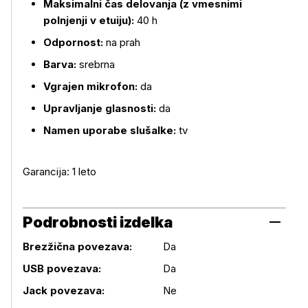
Maksimalni čas delovanja (z vmesnimi
polnjenji v etuiju):
40 h
Odpornost:
na prah
Barva:
srebrna
Vgrajen mikrofon:
da
Upravljanje glasnosti:
da
Namen uporabe slušalke:
tv
Garancija: 1 leto
Podrobnosti izdelka
Brezžična povezava:
Da
USB povezava:
Da
Podrobnosti izdelka
Jack povezava:
Ne