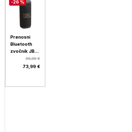
-26 %
Prenosni
Bluetooth
zvočnik JBL
Grip, black
99,99 €
73,99 €