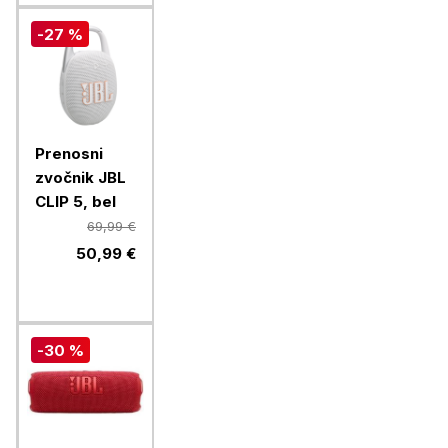
-27 %
Prenosni
zvočnik JBL
CLIP 5, bel
69,99 €
50,99 €
-30 %