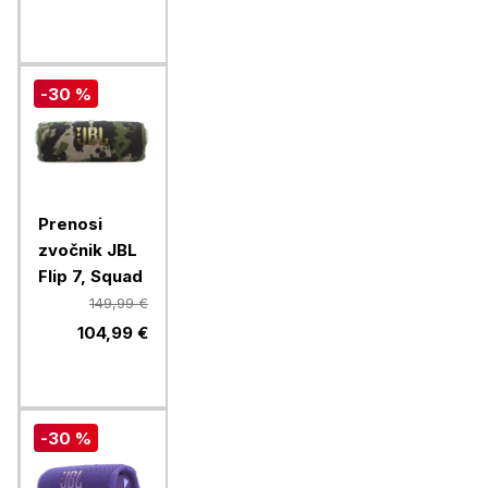
-30 %
Prenosi
zvočnik JBL
Flip 7, Squad
149,99 €
104,99 €
-30 %