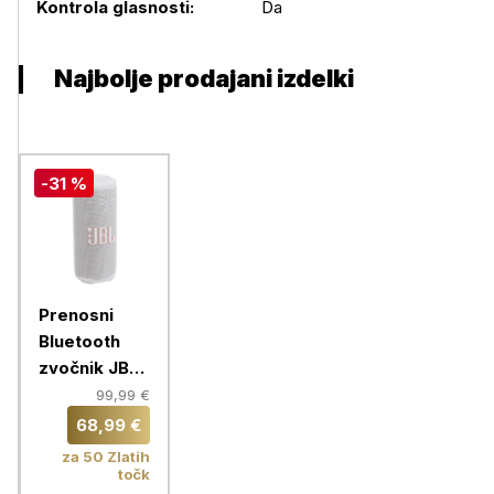
Kontrola glasnosti:
Da
Najbolje prodajani izdelki
-31 %
Prenosni
Bluetooth
zvočnik JBL
Grip, white
99,99 €
68,99 €
za 50 Zlatih
točk