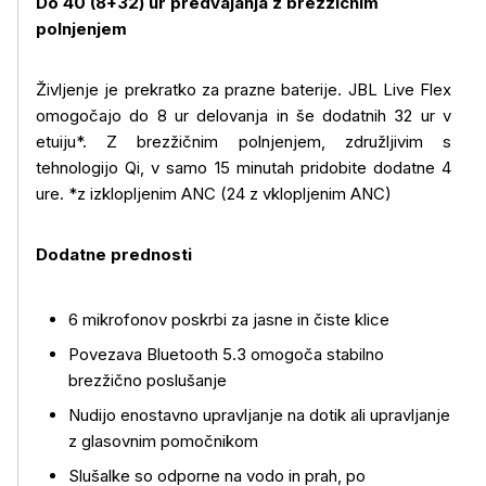
Do 40 (8+32) ur predvajanja z brezžičnim
polnjenjem
Življenje je prekratko za prazne baterije. JBL Live Flex
omogočajo do 8 ur delovanja in še dodatnih 32 ur v
etuiju*. Z brezžičnim polnjenjem, združljivim s
tehnologijo Qi, v samo 15 minutah pridobite dodatne 4
ure. *z izklopljenim ANC (24 z vklopljenim ANC)
Dodatne prednosti
6 mikrofonov poskrbi za jasne in čiste klice
Povezava Bluetooth 5.3 omogoča stabilno
brezžično poslušanje
Nudijo enostavno upravljanje na dotik ali upravljanje
z glasovnim pomočnikom
Slušalke so odporne na vodo in prah, po