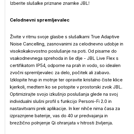
Izberite slušalke priznane znamke JBL!
Celodnevni spremljevalec
Živite v ritmu svoje glasbe s slušalkami True Adaptive
Noise Cancelling, zasnovanimi za celodnevno udobje in
visokokakovostno poslušanje na poti. Od pisarne do
vsakodnevnega sprehoda in še dlje - JBL Live Flex s
certifikatom IP54, odporne na prah in vodo, so idealen
zvočni spremljevalec za delo, počitek ali zabavo.
Izklopite hrup in motnje ter opravite kristalno čiste klice
kjerkoli, medtem ko se potopite v prostorski zvok JBL.
Optimizirajte svojo izkušnjo poslušanja glede na svoj
individualni slušni profil s funkcijo Personi-Fi 2.0 in
nastavitvami prek aplikacije. In ker nihče nima časa za
izpraznjene baterije, vas do 40 ur predvajanja in
brezžično polnjenje Qi ohranjata v hitrosti življenja.