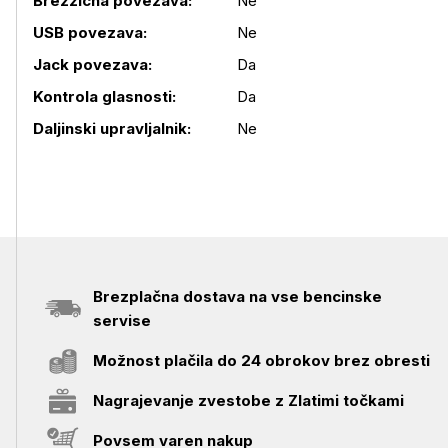
Brezžična povezava:
Ne
USB povezava:
Ne
Podrobnosti izdelka
Jack povezava:
Da
Kontrola glasnosti:
Da
Daljinski upravljalnik:
Ne
Brezplačna dostava na vse bencinske
servise
Možnost plačila do 24 obrokov brez obresti
Nagrajevanje zvestobe z Zlatimi točkami
Povsem varen nakup