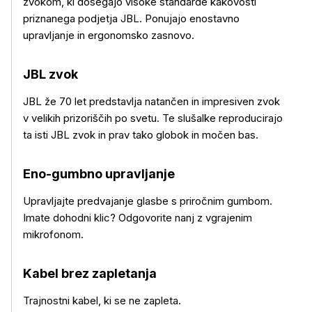
zvokom, ki dosegajo visoke standarde kakovosti
priznanega podjetja JBL. Ponujajo enostavno
upravljanje in ergonomsko zasnovo.
JBL zvok
JBL že 70 let predstavlja natančen in impresiven zvok
v velikih prizoriščih po svetu. Te slušalke reproducirajo
ta isti JBL zvok in prav tako globok in močen bas.
Eno-gumbno upravljanje
Upravljajte predvajanje glasbe s priročnim gumbom.
Imate dohodni klic? Odgovorite nanj z vgrajenim
mikrofonom.
Kabel brez zapletanja
Trajnostni kabel, ki se ne zapleta.