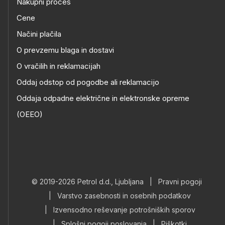
Nakupni proces
Cene
Načini plačila
O prevzemu blaga in dostavi
O vračilih in reklamacijah
Oddaj odstop od pogodbe ali reklamacijo
Oddaja odpadne električne in elektronske opreme
(OEEO)
© 2019-2026 Petrol d.d., Ljubljana
|
Pravni pogoji
|
Varstvo zasebnosti in osebnih podatkov
|
Izvensodno reševanje potrošniških sporov
|
Splošni pogoji poslovanja
|
Piškotki