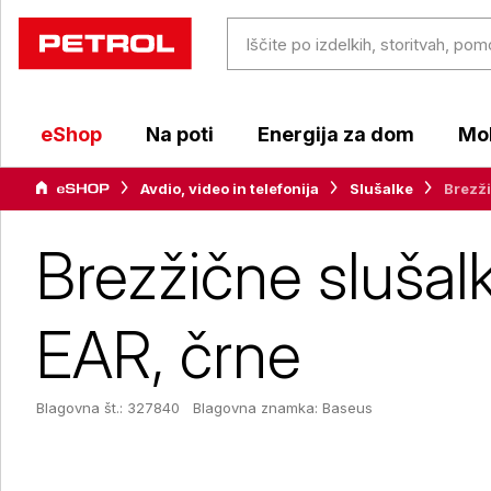
eShop
Na poti
Energija za dom
Mob
Avdio, video in telefonija
Slušalke
Brezž
Brezžične sluša
EAR, črne
Blagovna št.: 327840
Blagovna znamka:
Baseus