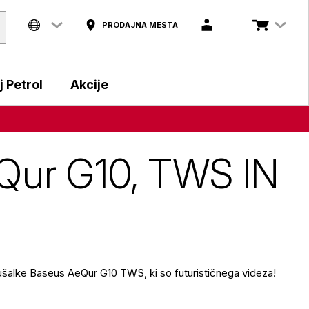
PRODAJNA MESTA
 Petrol
Akcije
Qur G10, TWS IN
lušalke Baseus AeQur G10 TWS, ki so futurističnega videza!