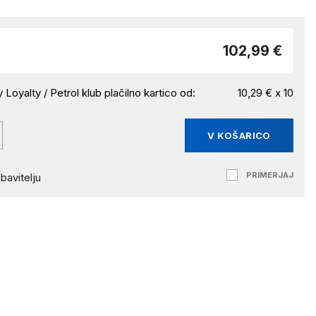
102,99 €
 Loyalty / Petrol klub plačilno kartico od:
10,29 € x 10
V KOŠARICO
PRIMERJAJ
bavitelju