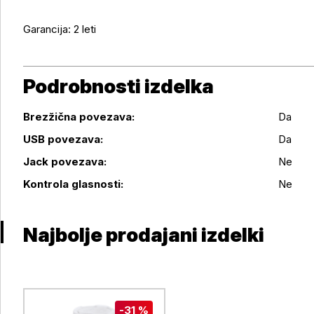
Garancija: 2 leti
Podrobnosti izdelka
Brezžična povezava:
Da
USB povezava:
Da
Podrobnosti izdelka
Jack povezava:
Ne
Kontrola glasnosti:
Ne
Najbolje prodajani izdelki
-31 %