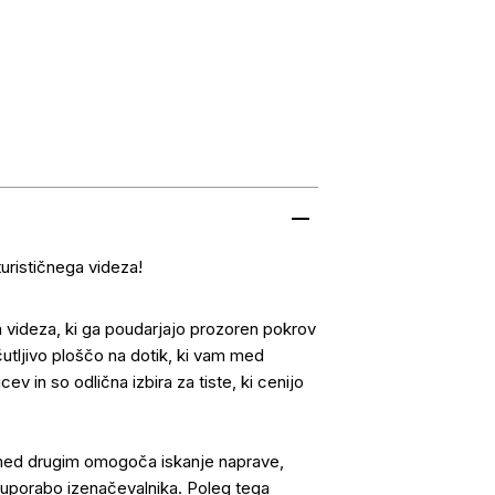
urističnega videza!
videza, ki ga poudarjajo prozoren pokrov
čutljivo ploščo na dotik, ki vam med
v in so odlična izbira za tiste, ki cenijo
 med drugim omogoča iskanje naprave,
ali uporabo izenačevalnika. Poleg tega