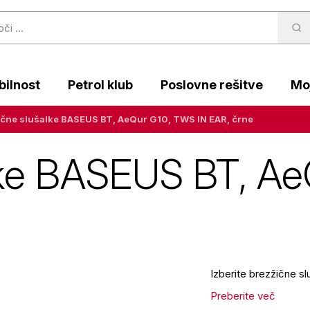
ilnost
Petrol klub
Poslovne rešitve
Moj
ične slušalke BASEUS BT, AeQur G10, TWS IN EAR, črne
lke BASEUS BT, Ae
Izberite brezžične s
Preberite več