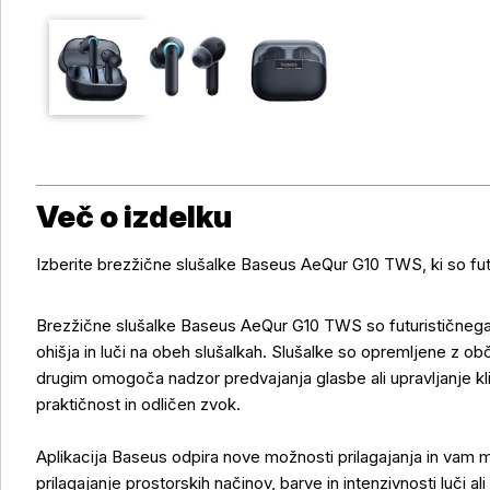
Več o izdelku
Izberite brezžične slušalke Baseus AeQur G10 TWS, ki so fut
Brezžične slušalke Baseus AeQur G10 TWS so futurističnega 
ohišja in luči na obeh slušalkah. Slušalke so opremljene z ob
drugim omogoča nadzor predvajanja glasbe ali upravljanje klice
praktičnost in odličen zvok.
Aplikacija Baseus odpira nove možnosti prilagajanja in vam
prilagajanje prostorskih načinov, barve in intenzivnosti luči 