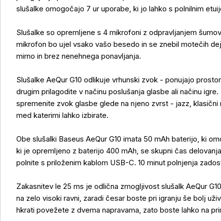
slušalke omogočajo 7 ur uporabe, ki jo lahko s polnilnim etui
Slušalke so opremljene s 4 mikrofoni z odpravljanjem šum
mikrofon bo ujel vsako vašo besedo in se znebil motečih deja
mirno in brez nenehnega ponavljanja.
Slušalke AeQur G10 odlikuje vrhunski zvok - ponujajo prosto
drugim prilagodite v načinu poslušanja glasbe ali načinu igre
spremenite zvok glasbe glede na njeno zvrst - jazz, klasični 
med katerimi lahko izbirate.
Obe slušalki Baseus AeQur G10 imata 50 mAh baterijo, ki om
ki je opremljeno z baterijo 400 mAh, se skupni čas delovanja 
polnite s priloženim kablom USB-C. 10 minut polnjenja zadost
Zakasnitev le 25 ms je odlična zmogljivost slušalk AeQur G10
na zelo visoki ravni, zaradi česar boste pri igranju še bolj už
hkrati povežete z dvema napravama, zato boste lahko na pri