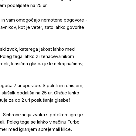
jem podaljšate na 25 ur.
ov in vam omogočajo nemotene pogovore -
vnikov, kot je veter, zato lahko govorite
rski zvok, katerega jakost lahko med
. Poleg tega lahko z izenačevalnikom
rock, klasična glasba je le nekaj načinov,
ogoča 7 ur uporabe. S polnilnim ohišjem,
slušalk podaljša na 25 ur. Ohišje lahko
uje za do 2 uri poslušanja glasbe!
. Sinhronizacija zvoka s potekom igre je
ivali. Poleg tega se lahko v načinu Turbo
mer med igranjem sprejemali klice.