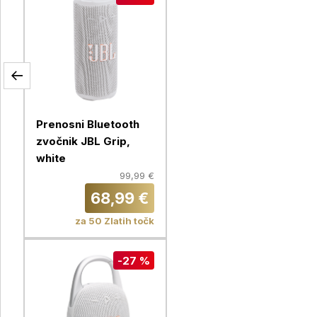
Prenosni Bluetooth
zvočnik JBL Grip,
white
99,99 €
68,99 €
za 50 Zlatih točk
-27 %