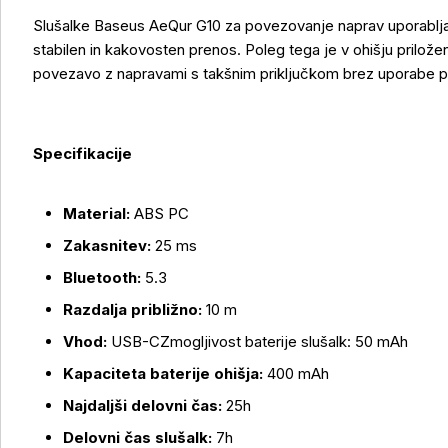
Slušalke Baseus AeQur G10 za povezovanje naprav uporabljajo
stabilen in kakovosten prenos. Poleg tega je v ohišju prilo
povezavo z napravami s takšnim priključkom brez uporabe 
Več o izdelku
Specifikacije
Material:
ABS PC
Zakasnitev:
25 ms
Bluetooth:
5.3
Razdalja približno:
10 m
Vhod:
USB-CZmogljivost baterije slušalk: 50 mAh
Kapaciteta baterije ohišja:
400 mAh
Najdaljši delovni čas:
25h
Delovni čas slušalk:
7h