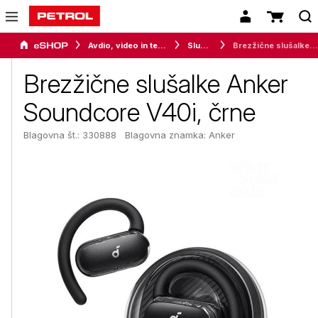
Avdio, video in telefonija
Slušalke
Brezžične slušalke Anker Soundcore V40i, črne
Brezžične slušalke Anker
Soundcore V40i, črne
Blagovna št.: 330888
Blagovna znamka:
Anker