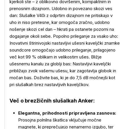
kjerkoli ste – z oblikovno dovršenim, kompaktnim in
prenosnim dizajnom. Udobno in povezano skozi ves
dan: Slušalke V40i z odprtim dizajnom ne pritiskajo v
uho in niso pretesne, kar omogoča zračno, udobno
nošenje skozi cel dan – hkrati pa ostanete pozorni na
dogajanje okoli sebe. Popolno prileganje za vsako uho:
Inovativni štirinivojski nastavljivi ušesni kaveljčki znamke
soundcore omogočajo udobno prileganje, prilagojeno
več kot 99 % oblikam in velikostim ušes. Bližje
ušesnemu kanalu za globlji bas: Nastavljivi kaveljčki
približajo zvok vašemu ušesu, kar zagotavlja globok in
močan bas. Doživite bas, ki je do 7,5 dB močnejši kot
pri slušalkah brez nastavljivih kaveljčkov.
Več o brezžičnih slušalkah Anker:
Elegantna, prihodnosti pripravljena zasnova:
Prosojna polnilna škatlica vključuje močne
magnete, ki preprečujejo nenamerno izgubo, ter