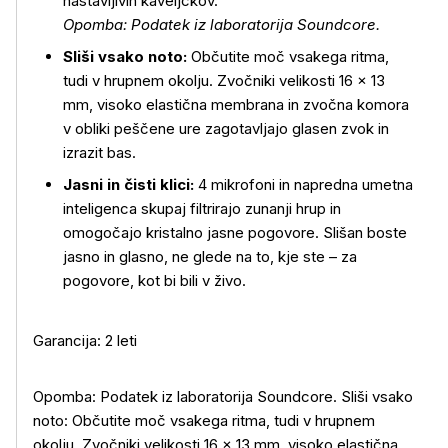
nastavljivih kaveljčkov.
Opomba: Podatek iz laboratorija Soundcore.
Sliši vsako noto:
Občutite moč vsakega ritma,
tudi v hrupnem okolju. Zvočniki velikosti 16 × 13
mm, visoko elastična membrana in zvočna komora
v obliki peščene ure zagotavljajo glasen zvok in
izrazit bas.
Jasni in čisti klici:
4 mikrofoni in napredna umetna
inteligenca skupaj filtrirajo zunanji hrup in
omogočajo kristalno jasne pogovore. Slišan boste
jasno in glasno, ne glede na to, kje ste – za
pogovore, kot bi bili v živo.
Garancija: 2 leti
Opomba: Podatek iz laboratorija Soundcore. Sliši vsako
noto: Občutite moč vsakega ritma, tudi v hrupnem
okolju. Zvočniki velikosti 16 × 13 mm, visoko elastična