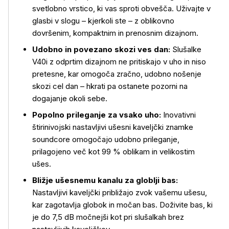
svetlobno vrstico, ki vas sproti obvešča. Uživajte v
glasbi v slogu – kjerkoli ste – z oblikovno
dovršenim, kompaktnim in prenosnim dizajnom.
Udobno in povezano skozi ves dan:
Slušalke
V40i z odprtim dizajnom ne pritiskajo v uho in niso
pretesne, kar omogoča zračno, udobno nošenje
skozi cel dan – hkrati pa ostanete pozorni na
dogajanje okoli sebe.
Popolno prileganje za vsako uho:
Inovativni
Več o izdelku
štirinivojski nastavljivi ušesni kaveljčki znamke
soundcore omogočajo udobno prileganje,
prilagojeno več kot 99 % oblikam in velikostim
ušes.
Bližje ušesnemu kanalu za globlji bas:
Nastavljivi kaveljčki približajo zvok vašemu ušesu,
kar zagotavlja globok in močan bas. Doživite bas, ki
je do 7,5 dB močnejši kot pri slušalkah brez