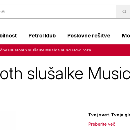
ilnost
Petrol klub
Poslovne rešitve
Moj
čne Bluetooth slušalke Music Sound Flow, roza
oth slušalke Musi
Tvoj svet. Tvoja gl
Preberite več