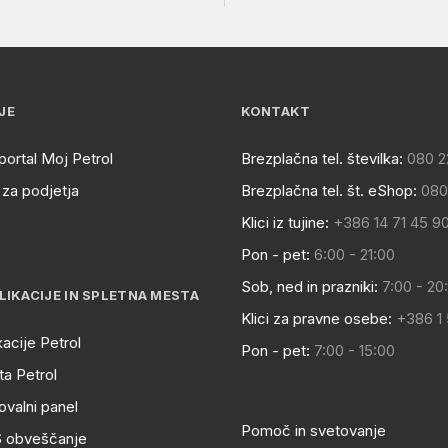
JE
KONTAKT
portal Moj Petrol
Brezplačna tel. številka:
080 2
za podjetja
Brezplačna tel. št. eShop:
080
Klici iz tujine:
+386 14 71 45 9
Pon - pet:
6:00 - 21:00
Sob, ned in prazniki:
7:00 - 20
LIKACIJE IN SPLETNA MESTA
Klici za pravne osebe:
+386 1
kacije Petrol
Pon - pet:
7:00 - 15:00
a Petrol
ovalni panel
Pomoč in svetovanje
S obveščanje