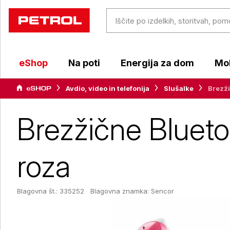
eShop
Na poti
Energija za dom
Mob
Avdio, video in telefonija
Slušalke
Brezži
Brezžične Blueto
roza
Blagovna št.: 335252
Blagovna znamka:
Sencor