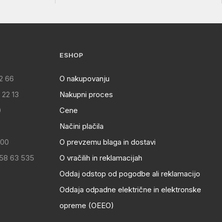
ESHOP
2 66
O nakupovanju
 22 13
Nakupni proces
0
Cene
Načini plačila
:00
O prevzemu blaga in dostavi
 58 63 535
O vračilih in reklamacijah
Oddaj odstop od pogodbe ali reklamacijo
Oddaja odpadne električne in elektronske
opreme (OEEO)