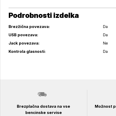
Podrobnosti izdelka
Brezžična povezava:
Da
USB povezava:
Da
Podrobnosti izdelka
Jack povezava:
Ne
Kontrola glasnosti:
Da
Brezplačna dostava na vse
Možnost pl
bencinske servise