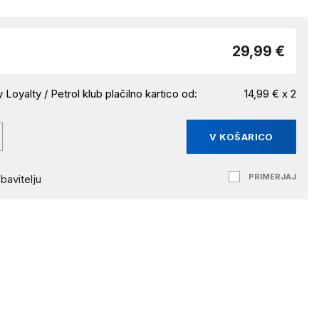
29,99 €
 Loyalty / Petrol klub plačilno kartico od:
14,99 € x 2
V KOŠARICO
PRIMERJAJ
bavitelju