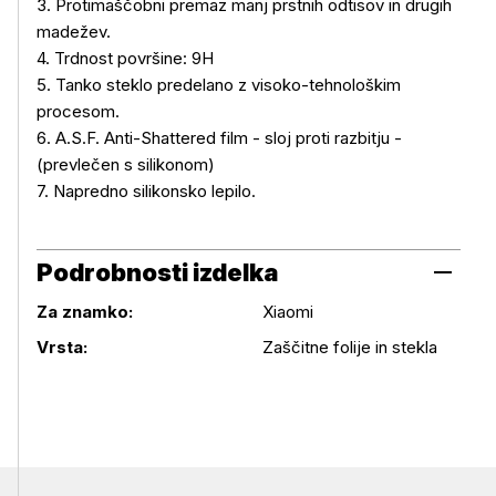
3. Protimaščobni premaz manj prstnih odtisov in drugih
madežev.
4. Trdnost površine: 9H
5. Tanko steklo predelano z visoko-tehnološkim
procesom.
6. A.S.F. Anti-Shattered film - sloj proti razbitju -
(prevlečen s silikonom)
7. Napredno silikonsko lepilo.
Podrobnosti izdelka
Za znamko:
Xiaomi
Podrobnosti izdelka
Vrsta:
Zaščitne folije in stekla