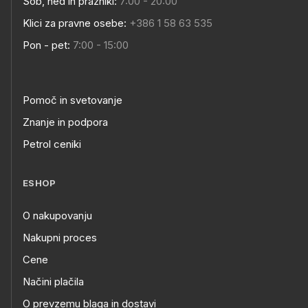
Sob, ned in prazniki:
7:00 - 20:00
Klici za pravne osebe:
+386 1 58 63 535
Pon - pet:
7:00 - 15:00
Pomoč in svetovanje
Znanje in podpora
Petrol ceniki
ESHOP
O nakupovanju
Nakupni proces
Cene
Načini plačila
O prevzemu blaga in dostavi