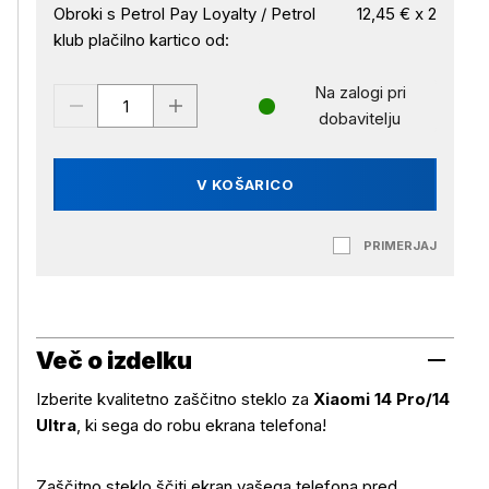
Obroki s Petrol Pay Loyalty / Petrol
12,45 € x 2
klub plačilno kartico od:
Na zalogi pri
dobavitelju
V KOŠARICO
PRIMERJAJ
Več o izdelku
Izberite kvalitetno zaščitno steklo za
Xiaomi 14 Pro/14
Ultra
, ki sega do robu ekrana telefona!
Zaščitno steklo ščiti ekran vašega telefona pred