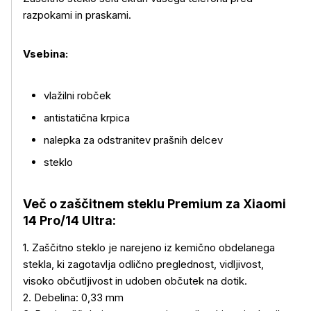
razpokami in praskami.
Vsebina:
vlažilni robček
antistatična krpica
nalepka za odstranitev prašnih delcev
steklo
Več o izdelku
Več o zaščitnem steklu Premium za Xiaomi
14 Pro/14 Ultra:
1. Zaščitno steklo je narejeno iz kemično obdelanega
stekla, ki zagotavlja odlično preglednost, vidljivost,
visoko občutljivost in udoben občutek na dotik.
2. Debelina: 0,33 mm