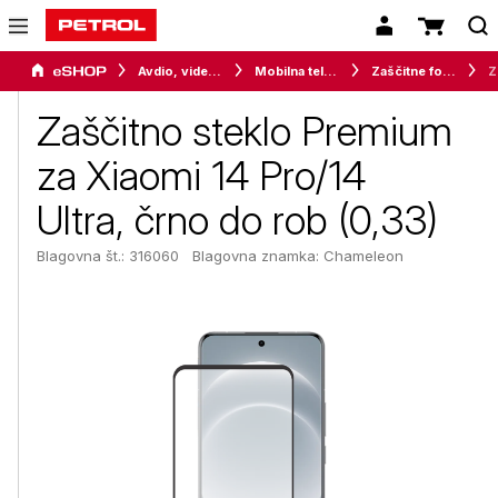
Avdio, video in telefonija
Mobilna telefonija
Zaščitne folije in stekla
Zašči
Zaščitno steklo Premium
za Xiaomi 14 Pro/14
Ultra, črno do rob (0,33)
Blagovna št.: 316060
Blagovna znamka:
Chameleon