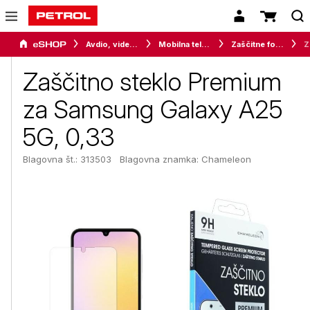
Avdio, video in telefonija
Mobilna telefonija
Zaščitne folije in stekla
Zašč
Zaščitno steklo Premium
za Samsung Galaxy A25
5G, 0,33
Blagovna št.: 313503
Blagovna znamka:
Chameleon