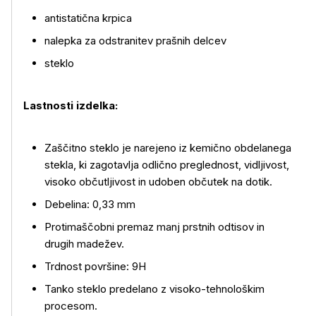
antistatična krpica
nalepka za odstranitev prašnih delcev
steklo
Lastnosti izdelka:
Več o izdelku
Zaščitno steklo je narejeno iz kemično obdelanega
stekla, ki zagotavlja odlično preglednost, vidljivost,
visoko občutljivost in udoben občutek na dotik.
Debelina: 0,33 mm
Protimaščobni premaz manj prstnih odtisov in
drugih madežev.
Trdnost površine: 9H
Tanko steklo predelano z visoko-tehnološkim
procesom.