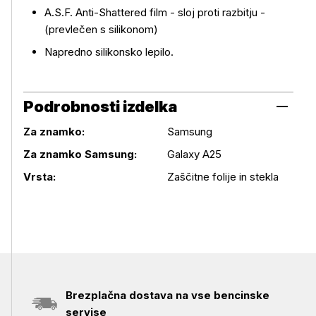
A.S.F. Anti-Shattered film - sloj proti razbitju -
(prevlečen s silikonom)
Napredno silikonsko lepilo.
Podrobnosti izdelka
Za znamko:
Samsung
Podrobnosti izdelka
Za znamko Samsung:
Galaxy A25
Vrsta:
Zaščitne folije in stekla
Brezplačna dostava na vse bencinske
servise