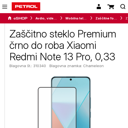
Avdio, video in telefonija
Mobilna telefonija
Zaščitne folije in stekla
Zašči
Zaščitno steklo Premium
črno do roba Xiaomi
Redmi Note 13 Pro, 0,33
Blagovna št.: 310340
Blagovna znamka:
Chameleon