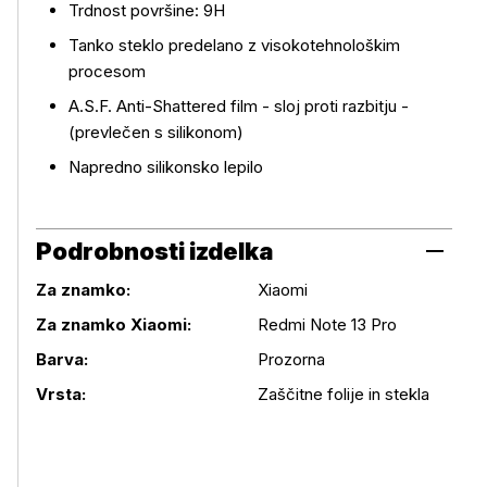
Trdnost površine: 9H
Tanko steklo predelano z visokotehnološkim
procesom
A.S.F. Anti-Shattered film - sloj proti razbitju -
(prevlečen s silikonom)
Napredno silikonsko lepilo
Podrobnosti izdelka
Za znamko:
Xiaomi
Za znamko Xiaomi:
Redmi Note 13 Pro
Podrobnosti izdelka
Barva:
Prozorna
Vrsta:
Zaščitne folije in stekla