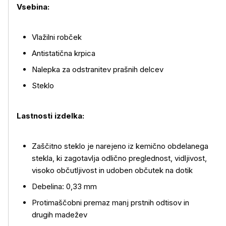
Vsebina:
Vlažilni robček
Antistatična krpica
Nalepka za odstranitev prašnih delcev
Steklo
Lastnosti izdelka:
Več o izdelku
Zaščitno steklo je narejeno iz kemično obdelanega
stekla, ki zagotavlja odlično preglednost, vidljivost,
visoko občutljivost in udoben občutek na dotik
Debelina: 0,33 mm
Protimaščobni premaz manj prstnih odtisov in
drugih madežev