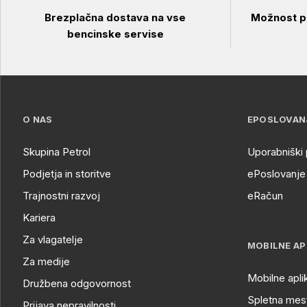
Brezplačna dostava na vse
Možnost pl
bencinske servise
O NAS
EPOSLOVAN
Skupina Petrol
Uporabniški 
Podjetja in storitve
ePoslovanje 
Trajnostni razvoj
eRačun
Kariera
Za vlagatelje
MOBILNE AP
Za medije
Mobilne apli
Družbena odgovornost
Spletna mest
Prijava nepravilnosti