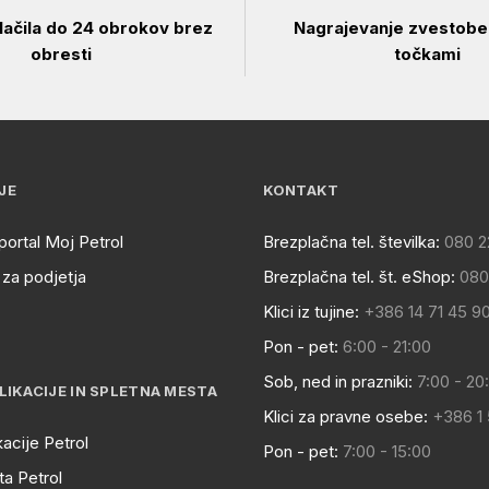
ačila do 24 obrokov brez
Nagrajevanje zvestobe 
obresti
točkami
JE
KONTAKT
portal Moj Petrol
Brezplačna tel. številka:
080 2
za podjetja
Brezplačna tel. št. eShop:
080
Klici iz tujine:
+386 14 71 45 9
Pon - pet:
6:00 - 21:00
Sob, ned in prazniki:
7:00 - 20
LIKACIJE IN SPLETNA MESTA
Klici za pravne osebe:
+386 1
kacije Petrol
Pon - pet:
7:00 - 15:00
a Petrol