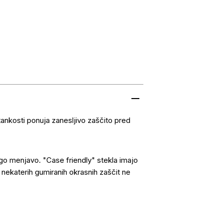
tankosti ponuja zanesljivo zaščito pred
rago menjavo. "Case friendly" stekla imajo
n nekaterih gumiranih okrasnih zaščit ne