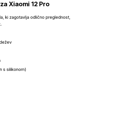
 za Xiaomi 12 Pro
a, ki zagotavlja odlično preglednost,
.
adežev
m
en s silikonom)