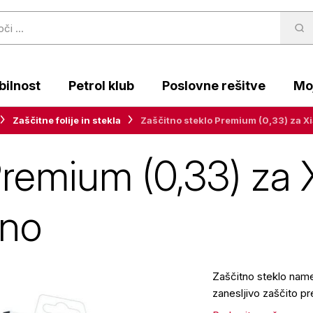
ilnost
Petrol klub
Poslovne rešitve
Moj
Zaščitne folije in stekla
Zaščitno steklo Premium (0,33) za Xia
Premium (0,33) za 
rno
Zaščitno steklo namen
zanesljivo zaščito pr