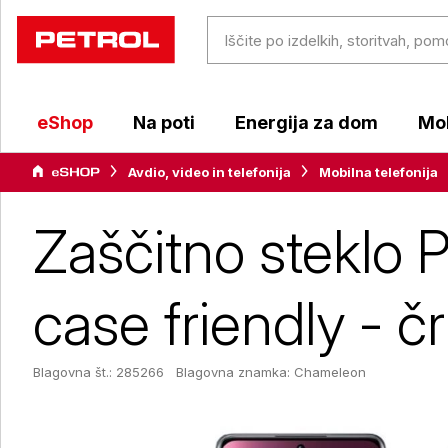
eShop
Na poti
Energija za dom
Mob
Avdio, video in telefonija
Mobilna telefonija
Zaščitno steklo 
case friendly - č
Blagovna št.: 285266
Blagovna znamka:
Chameleon