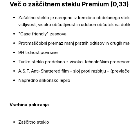
Več o zaščitnem steklu Premium (0,33)
Zaščitno steklo je narejeno iz kemično obdelanega stekl
vidljivost, visoko občutljivost in udoben občutek na dotik
"Case friendly" zasnova
Več o izdelku
Protimaščobni premaz manj prstnih odtisov in drugih m
9H trdnost površine
Tanko steklo predelano z visoko-tehnološkim proceso
A.S.F. Anti-Shattered film - sloj proti razbitju - (prevleč
Napredno silikonsko lepilo
Vsebina pakiranja
Zaščitno steklo