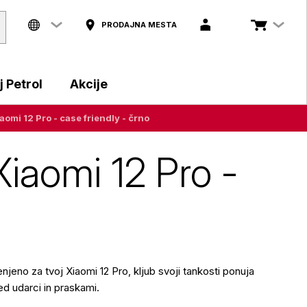
PRODAJNA MESTA
 Petrol
Akcije
omi 12 Pro - case friendly - črno
Xiaomi 12 Pro -
jeno za tvoj Xiaomi 12 Pro, kljub svoji tankosti ponuja
ed udarci in praskami.