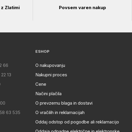
z Zlatimi
Povsem varen nakup
ESHOP
2 66
O nakupovanju
 22 13
Nakupni proces
0
Cene
Načini plačila
:00
O prevzemu blaga in dostavi
 58 63 535
O vračilih in reklamacijah
Oddaj odstop od pogodbe ali reklamacijo
Oddaja odpadne električne in elektronske