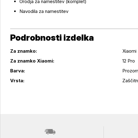
Orodja za namestitev (komplet)
Navodila za namestitev
Podrobnosti izdelka
Za znamko:
Xiaomi
Za znamko Xiaomi:
12 Pro
Podrobnosti izdelka
Barva:
Prozor
Vrsta:
Zaščitne