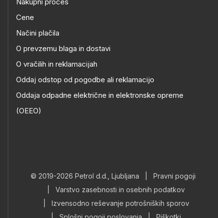
Nakupni proces
Cene
Načini plačila
O prevzemu blaga in dostavi
O vračilih in reklamacijah
Oddaj odstop od pogodbe ali reklamacijo
Oddaja odpadne električne in elektronske opreme
(OEEO)
© 2019-2026 Petrol d.d., Ljubljana
|
Pravni pogoji
|
Varstvo zasebnosti in osebnih podatkov
|
Izvensodno reševanje potrošniških sporov
|
Splošni pogoji poslovanja
|
Piškotki