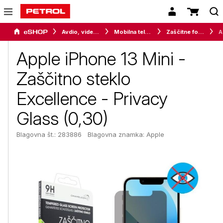
Avdio, video in telefonija
Mobilna telefonija
Zaščitne folije in stekla
Apple 
Apple iPhone 13 Mini -
Zaščitno steklo
Excellence - Privacy
Glass (0,30)
Blagovna št.: 283886
Blagovna znamka:
Apple