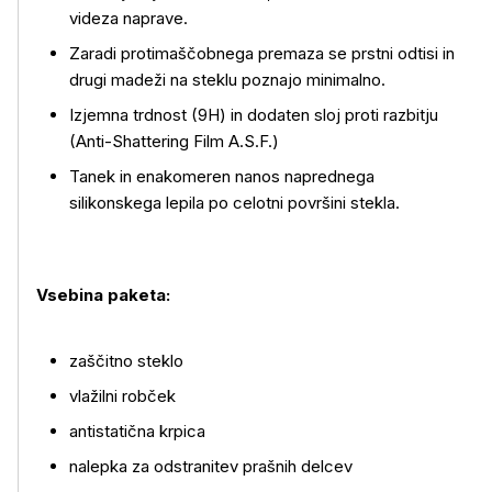
Več o izdelku
videza naprave.
Zaradi protimaščobnega premaza se prstni odtisi in
drugi madeži na steklu poznajo minimalno.
Izjemna trdnost (9H) in dodaten sloj proti razbitju
(Anti-Shattering Film A.S.F.)
Tanek in enakomeren nanos naprednega
silikonskega lepila po celotni površini stekla.
Vsebina paketa:
zaščitno steklo
vlažilni robček
antistatična krpica
nalepka za odstranitev prašnih delcev