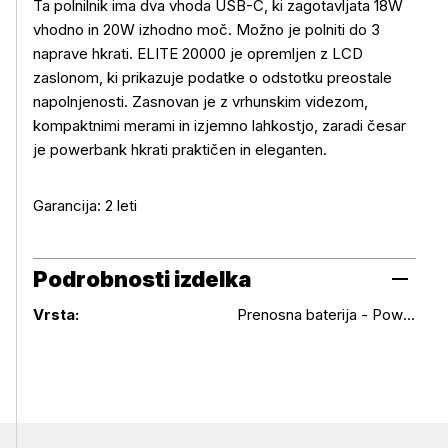
Ta polnilnik ima dva vhoda USB-C, ki zagotavljata 18W
vhodno in 20W izhodno moč. Možno je polniti do 3
Več o izdelku
naprave hkrati. ELITE 20000 je opremljen z LCD
zaslonom, ki prikazuje podatke o odstotku preostale
napolnjenosti. Zasnovan je z vrhunskim videzom,
kompaktnimi merami in izjemno lahkostjo, zaradi česar
je powerbank hkrati praktičen in eleganten.
Garancija: 2 leti
Podrobnosti izdelka
Podrobnosti izdelka
Vrsta:
Prenosna baterija - Powerbank