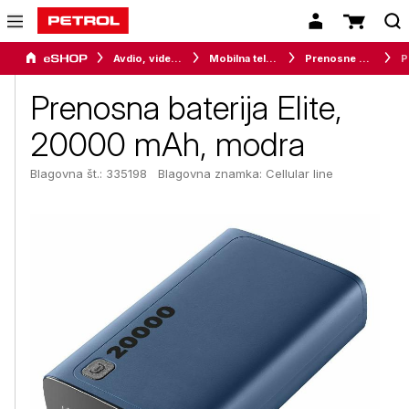
Avdio, video in telefonija
Mobilna telefonija
Prenosne baterije in (avto) polnilci
Pre
Prenosna baterija Elite,
20000 mAh, modra
Blagovna št.: 335198
Blagovna znamka:
Cellular line