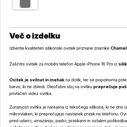
Več o izdelku
Izberite kvaliteten silikonski ovitek priznane znamke
Chamel
Zaščitni ovitek za mobilni telefon Apple iPhone 16 Pro iz
sili
Ovitek je svilnat in mehak
na dotik, ter se popolnoma pril
barvo, ki ne zbledi. Oleofobni sloj na ovitku
preprečuje puš
privlačen videz ovitka.
Več o izdelku
Zunanjost ovitka je narejena iz tekočega silikona, ki ne drsi i
mikrovlaken, ki preprečujejo nastanek prask na telefonu. Ovit
pred udarci, umazanijo, padci, praskami in ostalimi poškodb