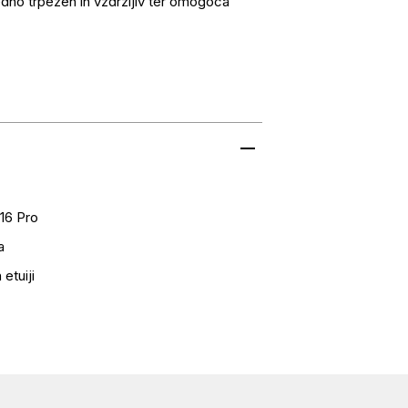
edno trpežen in vzdržljiv ter omogoča
16 Pro
a
 etuiji