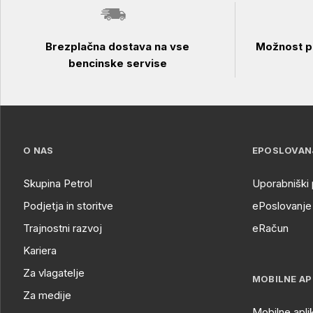
Brezplačna dostava na vse
Možnost pl
bencinske servise
O NAS
EPOSLOVAN
Skupina Petrol
Uporabniški 
Podjetja in storitve
ePoslovanje 
Trajnostni razvoj
eRačun
Kariera
Za vlagatelje
MOBILNE AP
Za medije
Mobilne apli