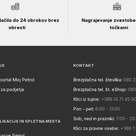
ačila do 24 obrokov brez
Nagrajevanje zvestobe 
obresti
točkami
JE
KONTAKT
portal Moj Petrol
Brezplačna tel. številka:
080 2
za podjetja
Brezplačna tel. št. eShop:
080
Klici iz tujine:
+386 14 71 45 9
Pon - pet:
6:00 - 21:00
Sob, ned in prazniki:
7:00 - 20
LIKACIJE IN SPLETNA MESTA
Klici za pravne osebe:
+386 1
kacije Petrol