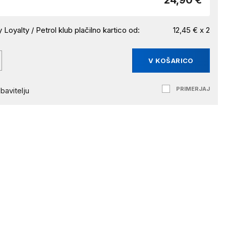
24,90 €
 Loyalty / Petrol klub plačilno kartico od:
12,45 € x 2
V KOŠARICO
PRIMERJAJ
bavitelju