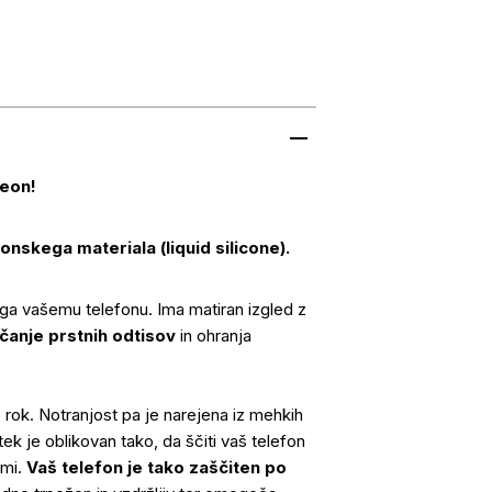
eon!
konskega materiala (liquid silicone).
ega vašemu telefonu. Ima matiran izgled z
čanje prstnih odtisov
in ohranja
z rok. Notranjost pa je narejena iz mehkih
ek je oblikovan tako, da ščiti vaš telefon
ami.
Vaš telefon je tako zaščiten po