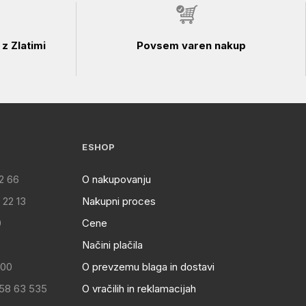
z Zlatimi
Povsem varen nakup
ESHOP
2 66
O nakupovanju
 22 13
Nakupni proces
0
Cene
Načini plačila
:00
O prevzemu blaga in dostavi
 58 63 535
O vračilih in reklamacijah