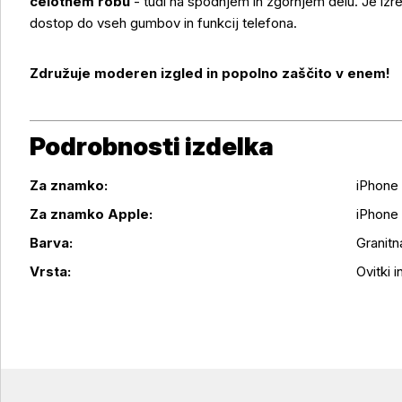
celotnem robu
- tudi na spodnjem in zgornjem delu. Je izr
dostop do vseh gumbov in funkcij telefona.
Združuje moderen izgled in popolno zaščito v enem!
Podrobnosti izdelka
Za znamko:
iPhone
Za znamko Apple:
iPhone 
Podrobnosti izdelka
Barva:
Granitn
Vrsta:
Ovitki in