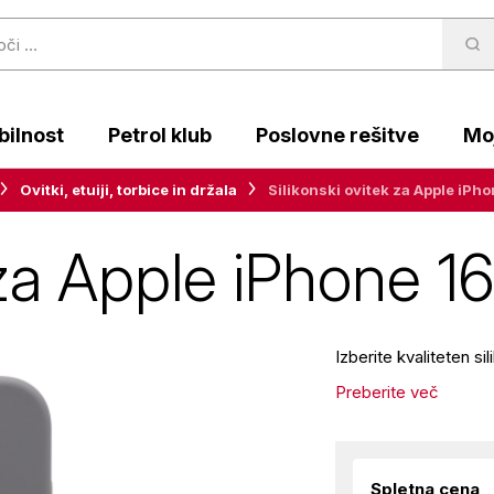
ilnost
Petrol klub
Poslovne rešitve
Moj
Ovitki, etuiji, torbice in držala
Silikonski ovitek za Apple iPho
 za Apple iPhone 16
Izberite kvaliteten s
Preberite več
Spletna cena