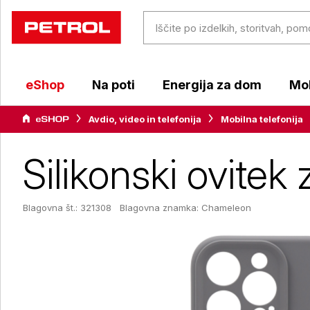
eShop
Na poti
Energija za dom
Mob
Avdio, video in telefonija
Mobilna telefonija
Silikonski ovitek
Blagovna št.: 321308
Blagovna znamka:
Chameleon