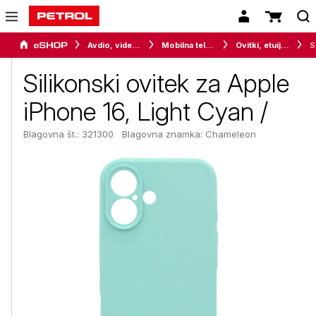
Avdio, video in telefonija
Mobilna telefonija
Ovitki, etuiji, torbice in držala
Sili
Silikonski ovitek za Apple
iPhone 16, Light Cyan /
Blagovna št.: 321300
Blagovna znamka:
Chameleon