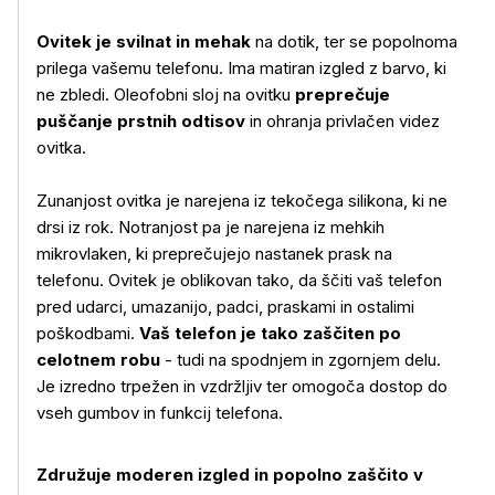
Ovitek je svilnat in mehak
na dotik, ter se popolnoma
prilega vašemu telefonu. Ima matiran izgled z barvo, ki
ne zbledi. Oleofobni sloj na ovitku
preprečuje
puščanje prstnih odtisov
in ohranja privlačen videz
ovitka.
Več o izdelku
Zunanjost ovitka je narejena iz tekočega silikona, ki ne
drsi iz rok. Notranjost pa je narejena iz mehkih
mikrovlaken, ki preprečujejo nastanek prask na
telefonu. Ovitek je oblikovan tako, da ščiti vaš telefon
pred udarci, umazanijo, padci, praskami in ostalimi
poškodbami.
Vaš telefon je tako zaščiten po
celotnem robu
- tudi na spodnjem in zgornjem delu.
Je izredno trpežen in vzdržljiv ter omogoča dostop do
vseh gumbov in funkcij telefona.
Združuje moderen izgled in popolno zaščito v