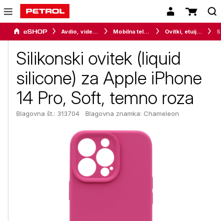
Avdio, video in telefonija
Mobilna telefonija
Ovitki, etuiji, torbice in držala
Siliko
Silikonski ovitek (liquid
silicone) za Apple iPhone
14 Pro, Soft, temno roza
Blagovna št.: 313704
Blagovna znamka:
Chameleon