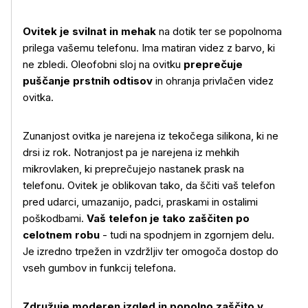
Ovitek je svilnat in mehak
na dotik ter se popolnoma
prilega vašemu telefonu. Ima matiran videz z barvo, ki
ne zbledi. Oleofobni sloj na ovitku
preprečuje
puščanje prstnih odtisov
in ohranja privlačen videz
ovitka.
Zunanjost ovitka je narejena iz tekočega silikona, ki ne
Več o izdelku
drsi iz rok. Notranjost pa je narejena iz mehkih
mikrovlaken, ki preprečujejo nastanek prask na
telefonu. Ovitek je oblikovan tako, da ščiti vaš telefon
pred udarci, umazanijo, padci, praskami in ostalimi
poškodbami.
Vaš telefon je tako zaščiten po
celotnem robu
- tudi na spodnjem in zgornjem delu.
Je izredno trpežen in vzdržljiv ter omogoča dostop do
vseh gumbov in funkcij telefona.
Združuje moderen izgled in popolno zaščito v