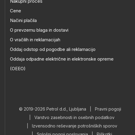
Nakupni proces
Cene
Načini plačila
O prevzemu blaga in dostavi
O vračilih in reklamacijah
Oddaj odstop od pogodbe ali reklamacijo
Oddaja odpadne električne in elektronske opreme
(OEEO)
© 2019-2026 Petrol d.d., Ljubljana
|
Pravni pogoji
|
Varstvo zasebnosti in osebnih podatkov
|
Izvensodno reševanje potrošniških sporov
|
Splošni pogoji poslovanja
|
Piškotki