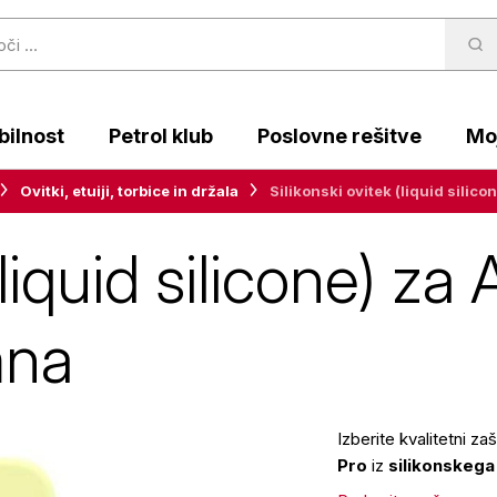
ilnost
Petrol klub
Poslovne rešitve
Moj
Ovitki, etuiji, torbice in držala
Silikonski ovitek (liquid silic
(liquid silicone) z
mna
Izberite kvalitetni za
Pro
iz
silikonskega 