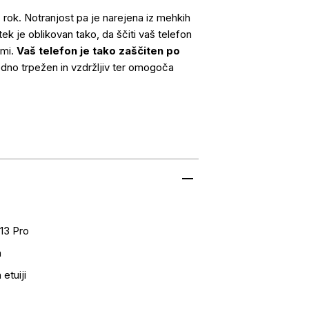
z rok. Notranjost pa je narejena iz mehkih
ek je oblikovan tako, da ščiti vaš telefon
ami.
Vaš telefon je tako zaščiten po
edno trpežen in vzdržljiv ter omogoča
13 Pro
a
 etuiji