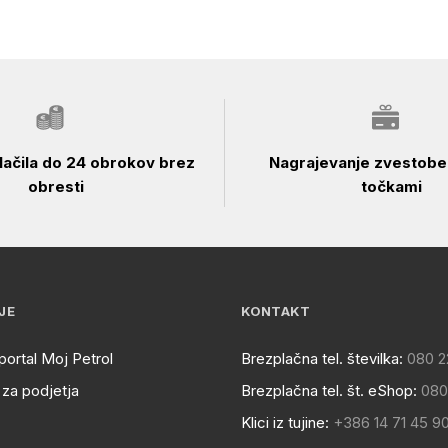
ačila do 24 obrokov brez
Nagrajevanje zvestobe 
obresti
točkami
JE
KONTAKT
portal Moj Petrol
Brezplačna tel. številka:
080 2
za podjetja
Brezplačna tel. št. eShop:
080
Klici iz tujine:
+386 14 71 45 9