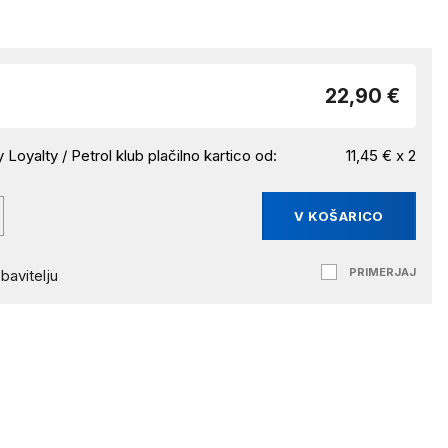
22,90 €
 Loyalty / Petrol klub plačilno kartico od:
11,45 € x 2
V KOŠARICO
PRIMERJAJ
bavitelju