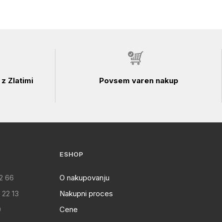
z Zlatimi
Povsem varen nakup
ESHOP
2 66
O nakupovanju
 22 13
Nakupni proces
0
Cene