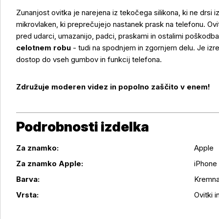
Zunanjost ovitka je narejena iz tekočega silikona, ki ne drsi i
mikrovlaken, ki preprečujejo nastanek prask na telefonu. Ovit
pred udarci, umazanijo, padci, praskami in ostalimi poškodb
celotnem robu
- tudi na spodnjem in zgornjem delu. Je izr
dostop do vseh gumbov in funkcij telefona.
Združuje moderen videz in popolno zaščito v enem!
Podrobnosti izdelka
Za znamko:
Apple
Za znamko Apple:
iPhone 
Podrobnosti izdelka
Barva:
Kremn
Vrsta:
Ovitki in