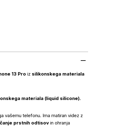
hone 13 Pro
iz
silikonskega materiala
konskega materiala (liquid silicone).
ga vašemu telefonu. Ima matiran videz z
čanje prstnih odtisov
in ohranja