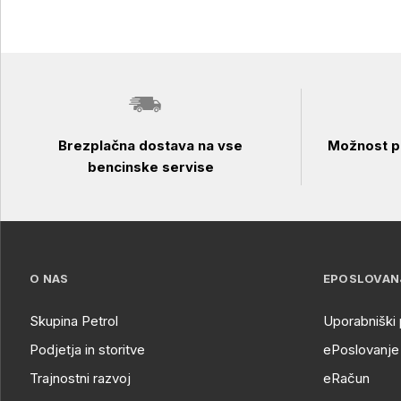
Brezplačna dostava na vse
Možnost pl
bencinske servise
O NAS
EPOSLOVAN
Skupina Petrol
Uporabniški 
Podjetja in storitve
ePoslovanje 
Trajnostni razvoj
eRačun