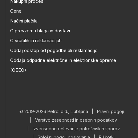
Nakupni proces
Cene
Načini plačila
O prevzemu blaga in dostavi
O vračilih in reklamacijah
Oddaj odstop od pogodbe ali reklamacijo
Oddaja odpadne električne in elektronske opreme
(OEEO)
© 2019-2026 Petrol d.d., Ljubljana
|
Pravni pogoji
|
Varstvo zasebnosti in osebnih podatkov
|
Izvensodno reševanje potrošniških sporov
|
Splošni pogoji poslovanja
|
Piškotki