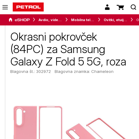
Avdio, video in telefonija
Mobilna telefonija
Ovitki, etuiji, torbice in držala
Okrasni pokrovček
(84PC) za Samsung
Galaxy Z Fold 5 5G, roza
Blagovna št.: 302972
Blagovna znamka:
Chameleon