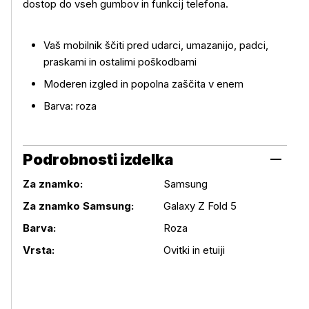
dostop do vseh gumbov in funkcij telefona.
Več o izdelku
Vaš mobilnik ščiti pred udarci, umazanijo, padci,
praskami in ostalimi poškodbami
Moderen izgled in popolna zaščita v enem
Barva: roza
Podrobnosti izdelka
Za znamko:
Samsung
Za znamko Samsung:
Galaxy Z Fold 5
Podrobnosti izdelka
Barva:
Roza
Vrsta:
Ovitki in etuiji