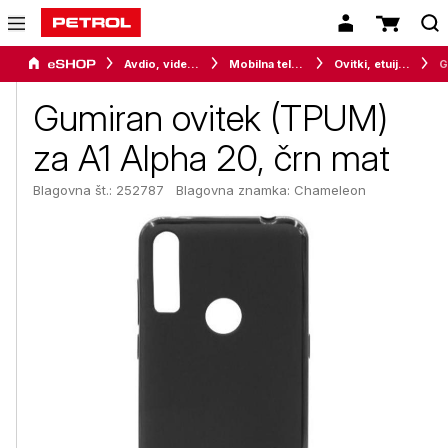
Avdio, video in telefonija
Mobilna telefonija
Ovitki, etuiji, torbice in držala
Gumiran ovitek (TPUM)
za A1 Alpha 20, črn mat
Blagovna št.: 252787
Blagovna znamka:
Chameleon