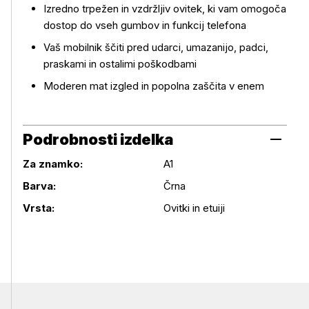
Izredno trpežen in vzdržljiv ovitek, ki vam omogoča
Več o izdelku
dostop do vseh gumbov in funkcij telefona
Vaš mobilnik ščiti pred udarci, umazanijo, padci,
praskami in ostalimi poškodbami
Moderen mat izgled in popolna zaščita v enem
Podrobnosti izdelka
Za znamko:
A1
Podrobnosti izdelka
Barva:
Črna
Vrsta:
Ovitki in etuiji