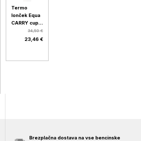
Termo
lonček Equa
CARRY cup,
600 ml,
34,50 €
Butter
23,46 €
Brezplačna dostava na vse bencinske