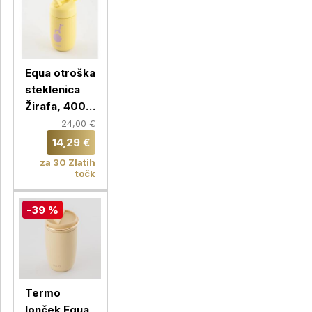
Equa otroška
steklenica
Žirafa, 400
ml
24,00 €
14,29 €
za 30 Zlatih
točk
-39 %
Termo
lonček Equa,