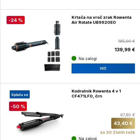
Krtača na vroč zrak Rowenta
-24 %
Air Rotate UB9920E0
185,00 €
139,99 €
Na zalogi
VEČ
Kodralnik Rowenta 4 v 1
Splača se
CF471LF0, črn
-50 %
87,80 €
43,40 €
za 30 Zlatih točk
Na zalogi