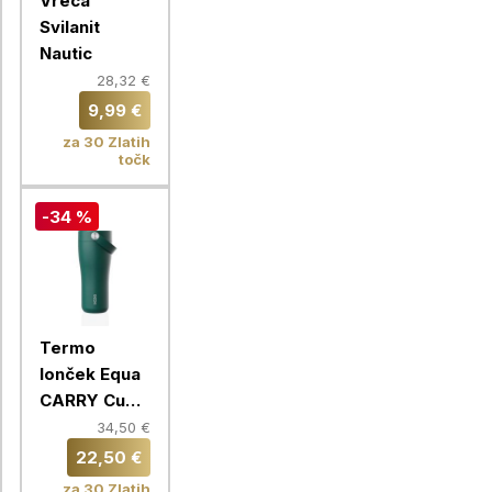
Vreča
Svilanit
Nautic
28,32 €
9,99 €
za 30 Zlatih
točk
-34 %
Termo
lonček Equa
CARRY Cup,
600 ml,
34,50 €
zelen (forest
22,50 €
green)
za 30 Zlatih