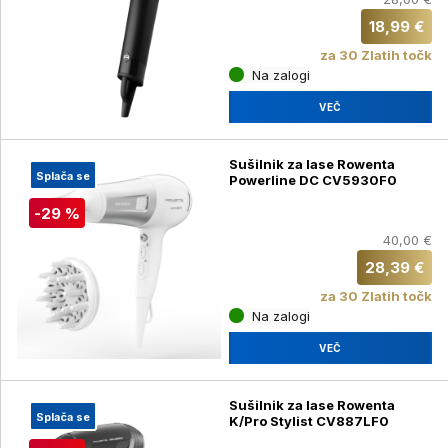
18,99 €
za 30 Zlatih točk
Na zalogi
VEČ
Sušilnik za lase Rowenta
Splača se
Powerline DC CV5930F0
-29 %
40,00 €
28,39 €
za 30 Zlatih točk
Na zalogi
VEČ
Sušilnik za lase Rowenta
Splača se
K/Pro Stylist CV887LF0