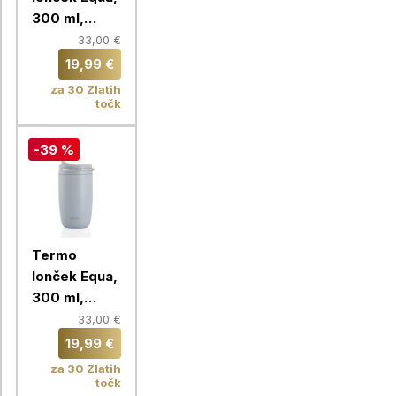
300 ml,
Butter
33,00 €
19,99 €
za 30 Zlatih
točk
-39 %
Termo
lonček Equa,
300 ml,
Frost
33,00 €
19,99 €
za 30 Zlatih
točk