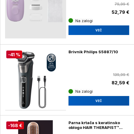
79,99 €
52,79 €
Na zalogi
VEČ
Brivnik Philips S5887/10
-41 %
139,99 €
82,59 €
Na zalogi
VEČ
Parna krtača s keratinsko
-168 €
oblogo HAIR THERAPIST™
Rowenta CF9920F0