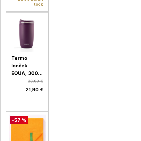
točk
Termo
lonček
EQUA, 300
ml, Mulberry
33,00 €
21,90 €
-57 %