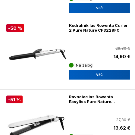
VEČ
Kodralnik las Rowenta Curler
-50 %
2 Pure Nature CF3228F0
29,80 €
14,90 €
Na zalogi
VEČ
Ravnalec las Rowenta
-51 %
Easyliss Pure Nature
SF1628F0
27,80 €
13,62 €