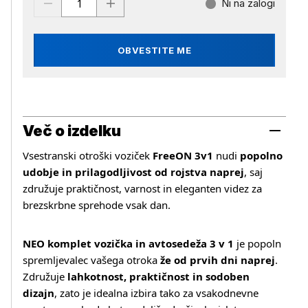
Ni na zalogi
OBVESTITE ME
Več o izdelku
Vsestranski otroški voziček
FreeON 3v1
nudi
popolno
udobje in prilagodljivost od rojstva naprej
, saj
združuje praktičnost, varnost in eleganten videz za
brezskrbne sprehode vsak dan.
NEO komplet vozička in avtosedeža 3 v 1
je popoln
spremljevalec vašega otroka
že od prvih dni naprej
.
Združuje
lahkotnost, praktičnost in sodoben
dizajn
, zato je idealna izbira tako za vsakodnevne