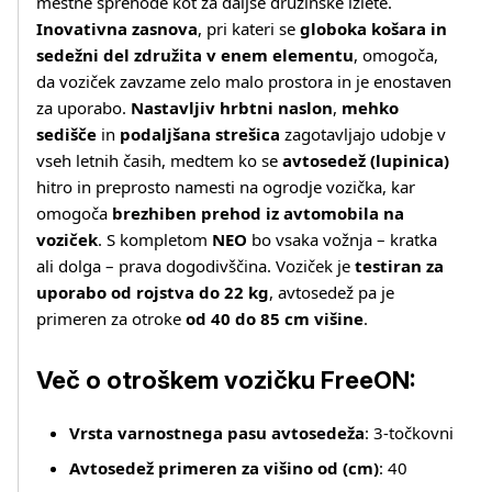
mestne sprehode kot za daljše družinske izlete.
Inovativna zasnova
, pri kateri se
globoka košara in
sedežni del združita v enem elementu
, omogoča,
da voziček zavzame zelo malo prostora in je enostaven
za uporabo.
Nastavljiv hrbtni naslon
,
mehko
sedišče
in
podaljšana strešica
zagotavljajo udobje v
vseh letnih časih, medtem ko se
avtosedež (lupinica)
hitro in preprosto namesti na ogrodje vozička, kar
omogoča
brezhiben prehod iz avtomobila na
voziček
. S kompletom
NEO
bo vsaka vožnja – kratka
ali dolga – prava dogodivščina. Voziček je
testiran za
uporabo od rojstva do 22 kg
, avtosedež pa je
primeren za otroke
od 40 do 85 cm višine
.
Več o otroškem vozičku FreeON:
Vrsta varnostnega pasu avtosedeža
: 3‑točkovni
Avtosedež primeren za višino od (cm)
: 40