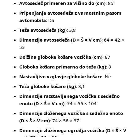
Avtosedež primeren za višino do (cm)
: 85
Pripenjanje avtosedeža z varnostnim pasom
avtomobila
: Da
Teža avtosedeža (kg)
: 3,8
Dimenzije avtosedeža (D × Š × V cm)
: 64 × 42 ×
53
Več o izdelku
Dolžina globoke košare vozička (cm)
: 87
Globoka košara primerna do teže (kg)
: 9
Nastavljivo vzglavje globoke košare
: Ne
Teža globoke košare (kg)
: 3,1
Dimenzije razstavljenega vozička s sedežno
enoto (D × Š × V cm)
: 74 × 56 × 104
Dimenzije zloženega vozička s sedežno enoto
(D × Š × V cm)
: 74 × 56 × 37
Dimenzije zloženega ogrodja vozička (D × Š × V