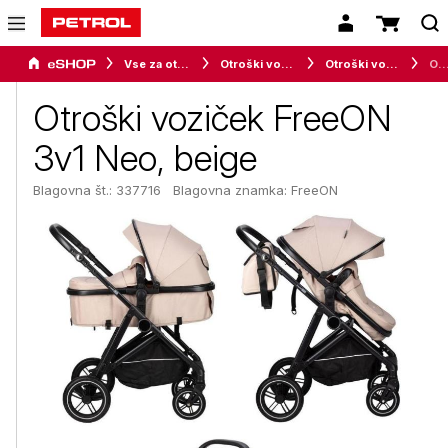
Vse za otroke
Otroški vozički in avtosedeži
Otroški vozički
Otroški voziček FreeON 3v1 Neo
Otroški voziček FreeON
3v1 Neo, beige
Blagovna št.: 337716
Blagovna znamka:
FreeON