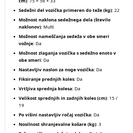
cm)
: 75 × 56 × 33
Sedežni del vozička primeren do teže (kg)
: 22
Možnost naklona sedežnega dela (število
naklonov)
: Multi
Možnost nameščanja sedeža v obe smeri
vožnje
: Da
Možnost zlaganja vozička s sedežno enoto v
obe smeri
: Da
Nastavljiv naslon za noge vozička
: Da
Fiksiranje prednjih koles
: Da
Vrtljiva sprednja kolesa
: Da
Velikost sprednjih in zadnjih koles (cm)
: 15 /
19
Po višini nastavljiv ročaj vozička
: Da
Nosilnost shranjevalne košare (kg)
: 3