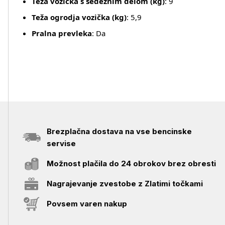
Teža vozička s sedežnim delom (kg)
: 9
Teža ogrodja vozička (kg)
: 5,9
Pralna prevleka
: Da
Brezplačna dostava na vse bencinske
servise
Možnost plačila do 24 obrokov brez obresti
Nagrajevanje zvestobe z Zlatimi točkami
Povsem varen nakup