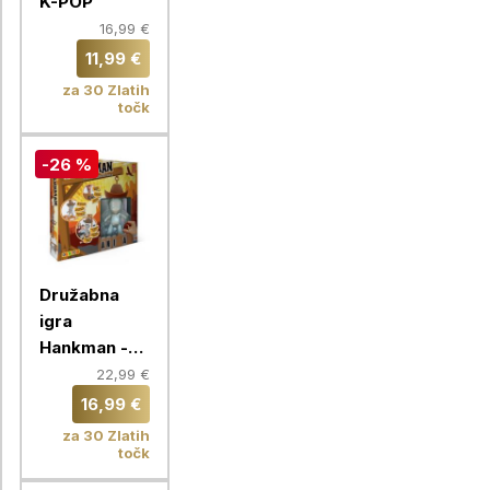
K-POP
16,99 €
11,99 €
za 30 Zlatih
točk
-26 %
Družabna
igra
Hankman -
klasična igra
22,99 €
vislic
16,99 €
za 30 Zlatih
točk