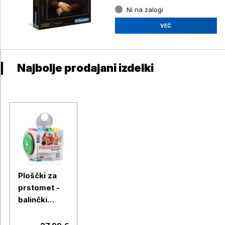
Ni na zalogi
VEČ
Najbolje prodajani izdelki
Ploščki za
prstomet -
balinčki
FINGERDISC