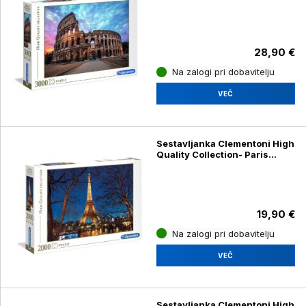
sunrise 33548, 3000 kosov
28,90 €
Na zalogi pri dobavitelju
VEČ
Sestavljanka Clementoni High
Quality Collection- Paris
32554, 2000 kosov
19,90 €
Na zalogi pri dobavitelju
VEČ
Sestavljanka Clementoni High