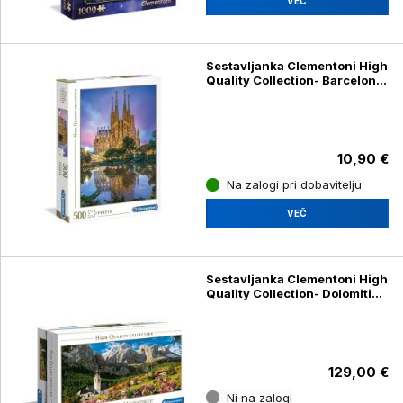
VEČ
Sestavljanka Clementoni High
Quality Collection- Barcelona
(Sagrada Familia) 35062, 500
kosov
10,90 €
Na zalogi pri dobavitelju
VEČ
Sestavljanka Clementoni High
Quality Collection- Dolomiti
38007, 13200 kosov
129,00 €
Ni na zalogi