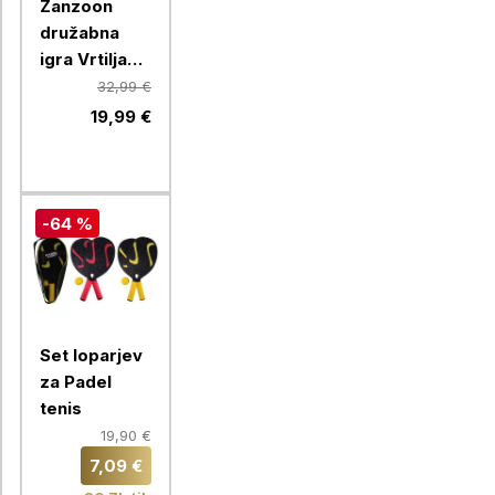
Zanzoon
družabna
igra Vrtiljak
Izzivov
32,99 €
19,99 €
-64 %
Set loparjev
za Padel
tenis
19,90 €
7,09 €