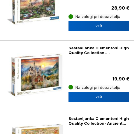
28,90 €
Na zalogi pri dobavitelju
VEČ
Sestavljanka Clementoni High
Quality Collection-
Neuschwanstein 32559,
2000 kosov
19,90 €
Na zalogi pri dobavitelju
VEČ
Sestavljanka Clementoni High
Quality Collection- Ancient
map 32557, 2000 kosov