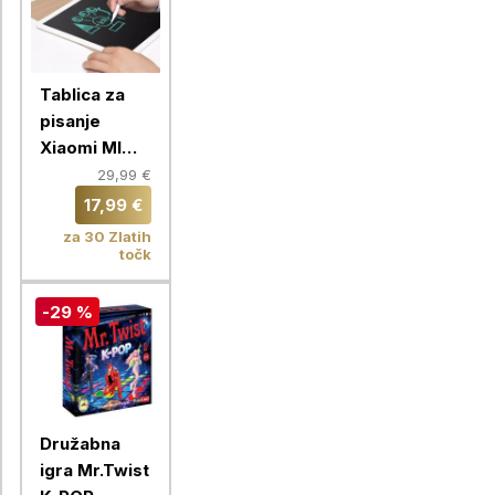
Tablica za
pisanje
Xiaomi MI
XMXHB02WC
29,99 €
13,5 inch
17,99 €
za 30 Zlatih
točk
-29 %
Družabna
igra Mr.Twist