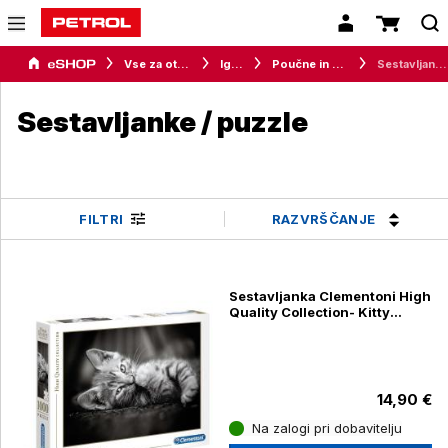
Vse za otroke
Igrače
Poučne in ustvarjalne igrače
Sestavljanke / puzzle
Sestavljanke / puzzle
RAZVRŠČANJE
FILTRI
Sestavljanka Clementoni High
Quality Collection- Kitty
39422, 1000 kosov
14,90 €
Na zalogi pri dobavitelju