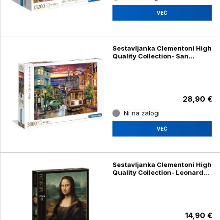
VEČ
Sestavljanka Clementoni High
Quality Collection- San
Francisco 33547, 3000 kosov
28,90 €
Ni na zalogi
VEČ
Sestavljanka Clementoni High
Quality Collection- Leonardo:
Mona Lisa 31413, 1000 kosov
14,90 €