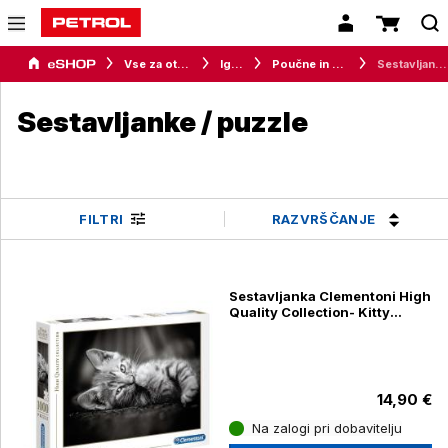
Vse za otroke
Igrače
Poučne in ustvarjalne igrače
Sestavljanke / puzzle
Sestavljanke / puzzle
RAZVRŠČANJE
FILTRI
Sestavljanka Clementoni High
Quality Collection- Kitty
39422, 1000 kosov
14,90 €
Na zalogi pri dobavitelju