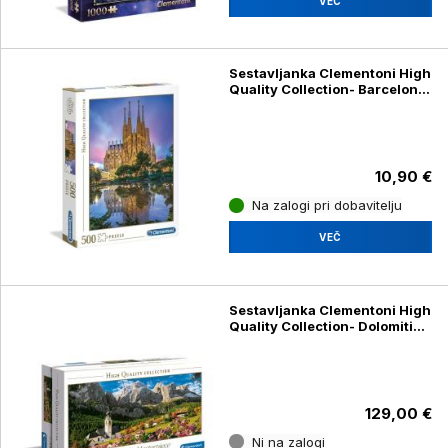
VEČ
Sestavljanka Clementoni High
Quality Collection- Barcelona
(Sagrada Familia) 35062, 500
kosov
10,90 €
Na zalogi pri dobavitelju
VEČ
Sestavljanka Clementoni High
Quality Collection- Dolomiti
38007, 13200 kosov
129,00 €
Ni na zalogi