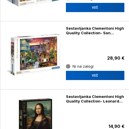
VEČ
Sestavljanka Clementoni High
Quality Collection- San
Francisco 33547, 3000 kosov
28,90 €
Ni na zalogi
VEČ
Sestavljanka Clementoni High
Quality Collection- Leonardo:
Mona Lisa 31413, 1000 kosov
14,90 €