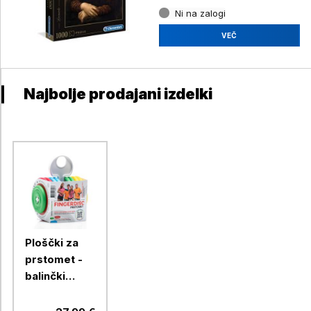
Ni na zalogi
VEČ
Najbolje prodajani izdelki
Ploščki za
prstomet -
balinčki
FINGERDISC