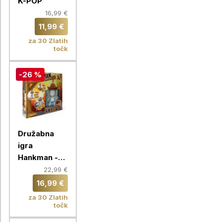
K-POP
16,99 €
11,99 €
za 30 Zlatih
točk
-26 %
Družabna
igra
Hankman -
klasična igra
22,99 €
vislic
16,99 €
za 30 Zlatih
točk