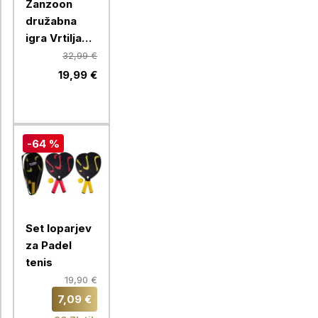
Zanzoon
družabna
igra Vrtiljak
Izzivov
32,99 €
19,99 €
-64 %
Set loparjev
za Padel
tenis
19,90 €
7,09 €