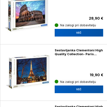
sunrise 33548, 3000 kosov
28,90 €
Na zalogi pri dobavitelju
VEČ
Sestavljanka Clementoni High
Quality Collection- Paris
32554, 2000 kosov
19,90 €
Na zalogi pri dobavitelju
VEČ
Sestavljanka Clementoni High