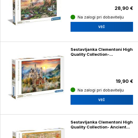
28,90 €
Na zalogi pri dobavitelju
VEČ
Sestavljanka Clementoni High
Quality Collection-
Neuschwanstein 32559,
2000 kosov
19,90 €
Na zalogi pri dobavitelju
VEČ
Sestavljanka Clementoni High
Quality Collection- Ancient
map 32557, 2000 kosov