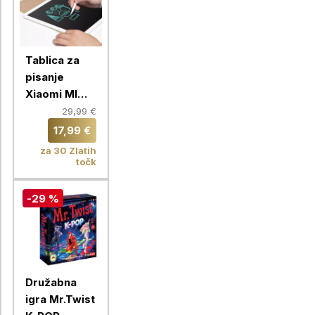
Tablica za
pisanje
Xiaomi MI
XMXHB02WC
29,99 €
13,5 inch
17,99 €
za 30 Zlatih
točk
-29 %
Družabna
igra Mr.Twist