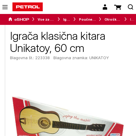
Vse za otroke
Igrače
Poučne in ustvarjalne igrače
Otroška glasbila
Igrača klasična kitara Unikatoy, 60 cm
Igrača klasična kitara
Unikatoy, 60 cm
Blagovna št.: 223338
Blagovna znamka:
UNIKATOY