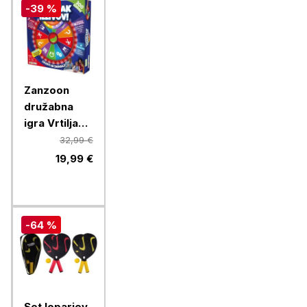
-39 %
Zanzoon
družabna
igra Vrtiljak
Izzivov
32,99 €
19,99 €
-64 %
Set loparjev