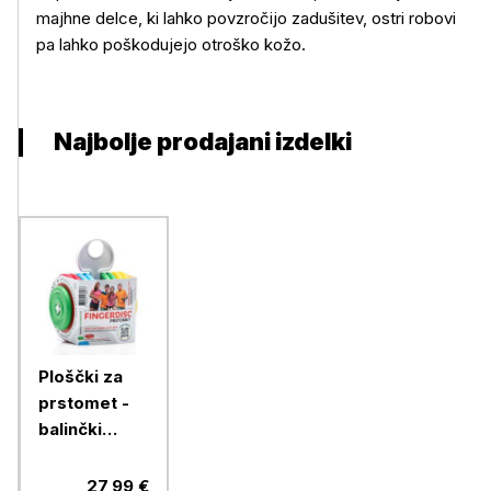
majhne delce, ki lahko povzročijo zadušitev, ostri robovi
pa lahko poškodujejo otroško kožo.
Najbolje prodajani izdelki
Ploščki za
prstomet -
balinčki
FINGERDISC
27,99 €