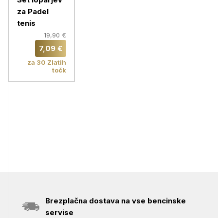
za Padel
tenis
19,90 €
7,09 €
za 30 Zlatih
točk
Brezplačna dostava na vse bencinske
servise