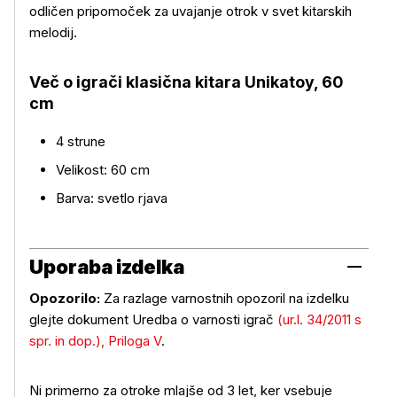
odličen pripomoček za uvajanje otrok v svet kitarskih
melodij.
Več o izdelku
Več o igrači klasična kitara Unikatoy, 60
cm
4 strune
Velikost: 60 cm
Barva: svetlo rjava
Uporaba izdelka
Opozorilo:
Za razlage varnostnih opozoril na izdelku
glejte dokument Uredba o varnosti igrač
(ur.l. 34/2011 s
spr. in dop.), Priloga V
.
Uporaba izdelka
Ni primerno za otroke mlajše od 3 let, ker vsebuje