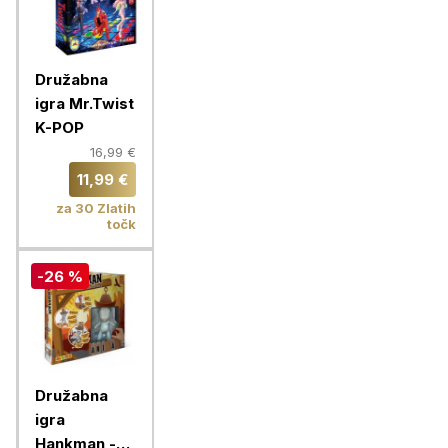
Družabna
igra Mr.Twist
K-POP
16,99 €
11,99 €
za 30 Zlatih
točk
-26 %
Družabna
igra
Hankman -