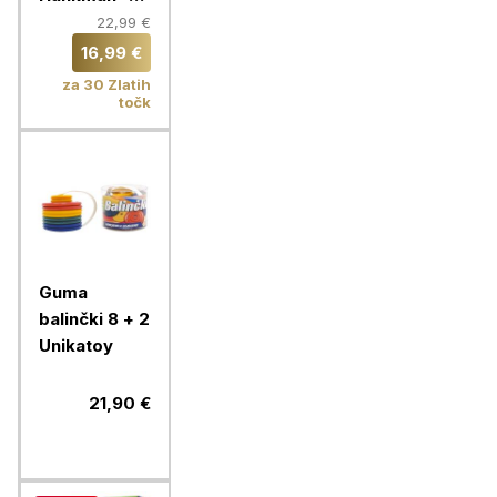
klasična igra
22,99 €
vislic
16,99 €
za 30 Zlatih
točk
Guma
balinčki 8 + 2
Unikatoy
21,90 €